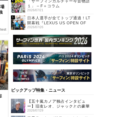
「サーフィンカルチャー今昔物語
１」 – F＋コラム
出場
2026/07/21
強
日本人選手が全てトップ通過！LT
開幕戦『LEXUS US OPEN OF
2026/07/26
SURFING』初日
test
ピックアップ特集・ニュース
は
【五十嵐カノア独占インタビュ
ー】旧友レオ、ジャックとの豪華
2026/07/29
プライベートセッション