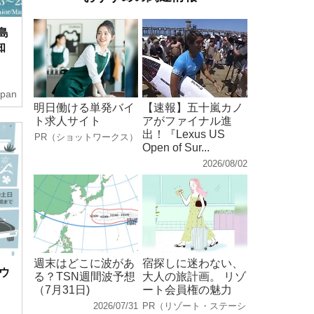
島
知
apan
明日働ける単発バイ
【速報】五十嵐カノ
ト求人サイト
アがファイナル進
出！『Lexus US
PR（ショットワークス）
Open of Sur...
2026/08/02
週末はどこに波があ
宿探しに迷わない、
ウ
る？TSN週間波予想
大人の旅計画。 リゾ
（7月31日)
ート会員権の魅力
2026/07/31
PR（リゾート・ステーシ