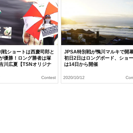
特別戦ショートは西慶司郎と
JPSA特別戦が鴨川マルキで開
が優勝！ロング勝者は塚
初日2日はロングボード、ショ
吉川広夏【TSNオリジナ
は14日から開催
7
Contest
2020/10/12
Con