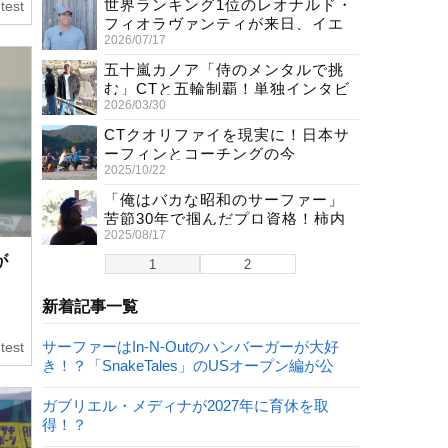
世界ランキング1位のレオナルド・
test
フィオラヴァンティが来日、イエ
2026/07/17
ロージャージ獲得直後の独占イン
タビュー
五十嵐カノア「侍のメンタルで挑
む」CTと五輪制覇！単独インタビ
2026/03/30
ューで熱弁
CTクオリファイを現実に！日本サ
ーフィンとコーチングの今
2025/10/22
「俺はバカな昭和のサーファー」
苦節30年で掴んだプロ資格！柿内
2025/08/17
聖文(54)の生き様
が
1
2
新着記事一覧
サーファーはIn-N-Outのハンバーガーが大好
test
き！？「SnakeTales」のUSオープン編が公
開！
ガブリエル・メディナが2027年に育休を取
得！？