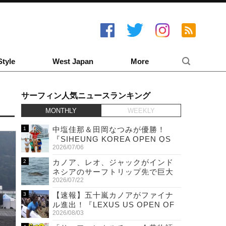
Style
West Japan
More
サーフィン人気ニュースランキング
MONTHLY
WEEKLY
中塩佳那＆田岡なつみが優勝！
『SIHEUNG KOREA OPEN QS
2026/07/06
6,000 & LQS』
カノア、レオ、ジャックがインド
ネシアのサーフトリップ先で巨大
2026/07/22
ワニと遭遇！
【速報】五十嵐カノアがファイナ
ル進出！『LEXUS US OPEN OF
2026/08/03
SURFING』