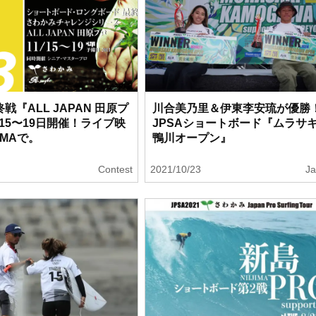
終戦『ALL JAPAN 田原プ
川合美乃里＆伊東李安琉が優勝
月15〜19日開催！ライブ映
JPSAショートボード『ムラサ
EMAで。
鴨川オープン』
3
Contest
2021/10/23
J