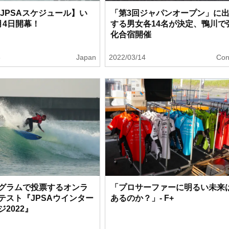
年JPSAスケジュール】い
「第3回ジャパンオープン」に
月4日開幕！
する男女各14名が決定、鴨川で
化合宿開催
3
Japan
2022/03/14
Con
グラムで投票するオンラ
「プロサーファーに明るい未来
テスト『JPSAウインター
あるのか？」- F+
2022』