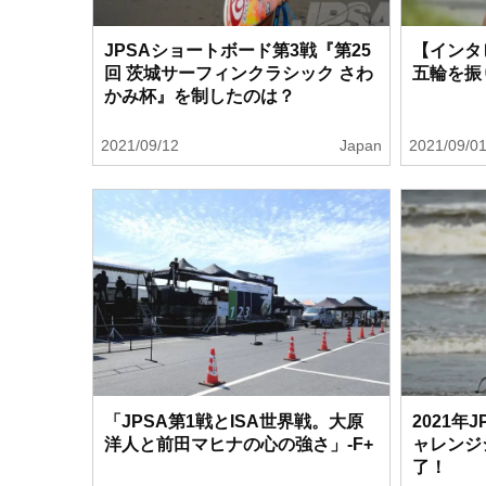
JPSAショートボード第3戦『第25
【インタ
回 茨城サーフィンクラシック さわ
五輪を振
かみ杯』を制したのは？
2021/09/12
Japan
2021/09/0
「JPSA第1戦とISA世界戦。大原
2021年
洋人と前田マヒナの心の強さ」-F+
ャレンジ
了！