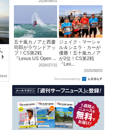
2026/08/01
五十嵐カノアと西慶
ジェイク・マーシャ
司郎がラウンドアッ
ル＆シエラ・カーが
幕。
プ！CS第2戦
優勝！五十嵐カノア
ート
『Lexus US Open ...
が2位！CS第2戦
『Lex...
2026/07/31
2026/08/03
test
Recommended by