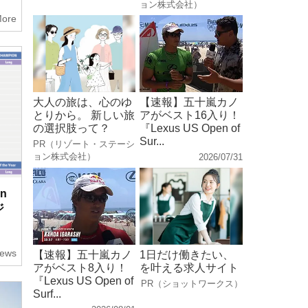
ョン株式会社）
ore
大人の旅は、心のゆ
【速報】五十嵐カノ
とりから。 新しい旅
アがベスト16入り！
の選択肢って？
『Lexus US Open of
Sur...
PR（リゾート・ステーシ
ョン株式会社）
2026/07/31
n
ジ
ews
【速報】五十嵐カノ
1日だけ働きたい、
アがベスト8入り！
を叶える求人サイト
『Lexus US Open of
PR（ショットワークス）
Surf...