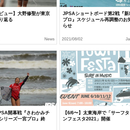
ビュー】大野修聖が東京
JPSAショートボード第2戦『新
り返る
プロ』スケジュール再調整のお
らせ
1
News
2021/08/02
J
JPSA開幕戦『さわかみチ
【6/6〜】太東海岸で「サーフタ
シリーズ一宮プロ』終
ンフェスタ2021」開催