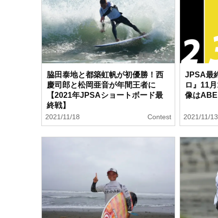
脇田泰地と都築虹帆が初優勝！西
JPSA最
慶司郎と松岡亜音が年間王者に
ロ』11
【2021年JPSAショートボード最
像はAB
終戦】
2021/11/18
Contest
2021/11/1