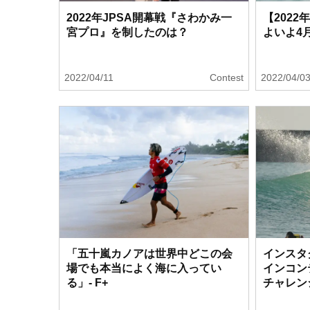
2022年JPSA開幕戦『さわかみ一
【2022
宮プロ』を制したのは？
よいよ4
2022/04/11
Contest
2022/04/0
「五十嵐カノアは世界中どこの会
インスタ
場でも本当によく海に入ってい
インコン
る」- F+
チャレンジ