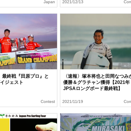
2
Japan
2021/12/13
Con
A】最終戦『田原プロ』と
〈速報〉塚本将也と田岡なつみ
ダイジェスト
優勝＆グラチャン獲得【2021年
JPSAロングボード最終戦】
1
Contest
2021/11/19
Con