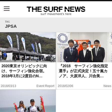
NSAと茅ヶ崎市が包括連携協定を締結 自治体との
協定は全国初、サーフィンを軸に地域活性化へ
TAG
JPSA
【五十嵐カノア独占インタビュー】旧友レオ、ジャ
ックとの豪華プライベートセッション
S.ONE ショート＆ロング開幕戦・現地リポート（高
橋みなと）
2020東京オリンピックに向
『2018 サーフィン強化指定
け、サーフィン強化合宿。
選手』が正式決定！五十嵐カ
ニュース
2018年3月に2度目のN…
ノア、大原洋人、川合美…
製品情報
2018/03/13
Event Report
2018/02/06
News
特集
試合