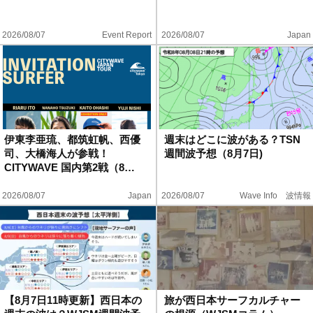
ポート（高橋み…
2026/08/07
Event Report
2026/08/07
Japan
伊東李亜琉、都筑虹帆、西優
週末はどこに波がある？TSN
司、大橋海人が参戦！
週間波予想（8月7日)
CITYWAVE 国内第2戦（8…
2026/08/07
Japan
2026/08/07
Wave Info 波情報
【8月7日11時更新】西日本の
旅が西日本サーフカルチャー