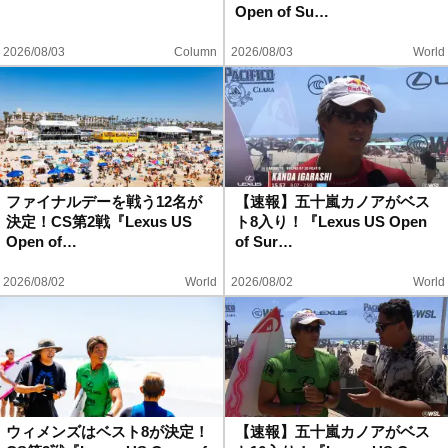
Open of Su…
2026/08/03
Column
2026/08/03
World
ファイナルデーを戦う12名が
【速報】五十嵐カノアがベス
決定！CS第2戦『Lexus US
ト8入り！『Lexus US Open
Open of…
of Sur…
2026/08/02
World
2026/08/02
World
ウィメンズはベスト8が決定！
【速報】五十嵐カノアがベス