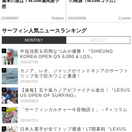
週末の波は？WJSM週間波予
の根源（WJSMコラム）
想
2026/08/07
Feature
2026/08/06
Column
サーフィン人気ニュースランキング
MONTHLY
WEEKLY
中塩佳那＆田岡なつみが優勝！『SIHEUNG
KOREA OPEN QS 6,000 & LQS』
2026/07/06
カノア、レオ、ジャックがインドネシアのサーフト
リップ先で巨大ワニと遭遇！
2026/07/22
【速報】五十嵐カノアがファイナル進出！『LEXUS
US OPEN OF SURFING』
2026/08/03
「サーフィンカルチャー今昔物語１」 – F＋コラム
2026/07/21
日本人選手が全てトップ通過！LT開幕戦『LEXUS