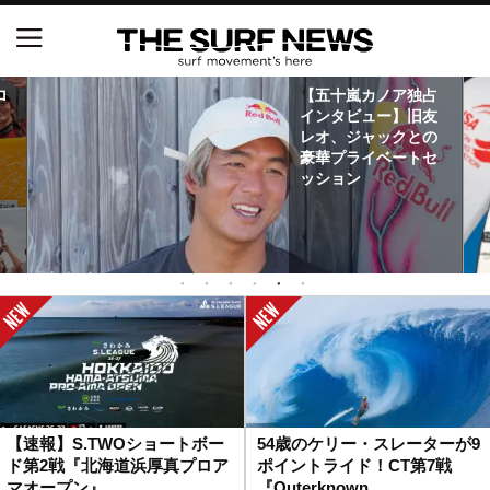
NSAと茅ヶ崎市が包括連携協定を締結 自治体との
ロ
【五十嵐カノア独占
協定は全国初、サーフィンを軸に地域活性化へ
リ
インタビュー】旧友
レオ、ジャックとの
【五十嵐カノア独占インタビュー】旧友レオ、ジャ
豪華プライベートセ
ックとの豪華プライベートセッション
ッション
S.ONE ショート＆ロング開幕戦・現地リポート（高
橋みなと）
ニュース
製品情報
特集
【速報】S.TWOショートボー
54歳のケリー・スレーターが9
ド第2戦『北海道浜厚真プロア
ポイントライド！CT第7戦
試合
マオープン』
『Outerknown…