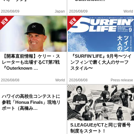
ハウツー
2026/08/09
Japan
2026/08/09
World
ホリデースタイル
ウェストジャパン
イベント・リリース
【開幕直前情報】ケリー・ス
『SURFIN’LIFE』9月号〜ツイ
レーターも出場するCT第7戦
ンフィンで磨く大人のサーフ
『Outerknown …
スタイル〜
2026/08/08
World
2026/08/08
Press release
FOLLOW US ON
ハワイの高校生コンテストに
S.LEAGUEがCTと同じ背番号
参戦「Honua Finals」現地リ
制度をスタート！