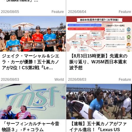
2026/08/05
Feature
2026/08/04
Feature
ジェイク・マーシャル＆シエ
【8月3日15時更新】先週末の
ラ・カーが優勝！五十嵐カノ
振り返り、WJSM西日本週末
アが2位！CS第2戦『Le…
波予想
2026/08/03
World
2026/08/03
Feature
「サーフィンカルチャー今昔
【速報】五十嵐カノアがファ
物語３」 - F＋コラム
イナル進出！『Lexus US