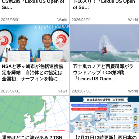
CS第2戦『Lexus US Open of
ト16入り！『Lexus US Open
Su…
of Su…
2026/08/01
World
2026/08/01
World
NSAと茅ヶ崎市が包括連携協
五十嵐カノアと西慶司郎がラ
定を締結 自治体との協定は
ウンドアップ！CS第2戦
全国初、サーフィンを軸に…
『Lexus US Open…
2026/07/31
News
2026/07/31
World
週末はどこに波がある？TSN
【7月31日13時更新】西日本の