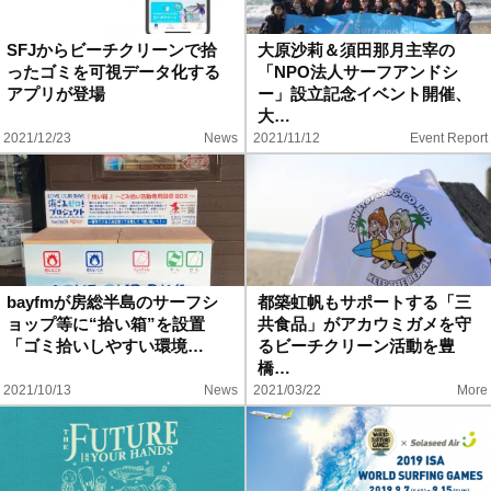
ハウツー
SFJからビーチクリーンで拾
大原沙莉＆須田那月主宰の
ったゴミを可視データ化する
「NPO法人サーフアンドシ
ホリデースタイル
アプリが登場
ー」設立記念イベント開催、
大…
2021/12/23
News
2021/11/12
Event Report
ウェストジャパン
イベント・リリース
bayfmが房総半島のサーフシ
都築虹帆もサポートする「三
ョップ等に“拾い箱”を設置
共食品」がアカウミガメを守
「ゴミ拾いしやすい環境…
るビーチクリーン活動を豊
橋…
2021/10/13
News
2021/03/22
More
FOLLOW US ON