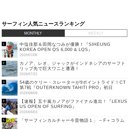
サーフィン人気ニュースランキング
MONTHLY
WEEKLY
中塩佳那＆田岡なつみが優勝！『SIHEUNG
KOREA OPEN QS 6,000 & LQS』
2026/07/06
カノア、レオ、ジャックがインドネシアのサーフト
リップ先で巨大ワニと遭遇！
2026/07/22
54歳のケリー・スレーターが9ポイントライド！CT
第7戦『OUTERKNOWN TAHITI PRO』初日
2026/08/09
【速報】五十嵐カノアがファイナル進出！『LEXUS
US OPEN OF SURFING』
2026/08/03
「サーフィンカルチャー今昔物語１」 – F＋コラム