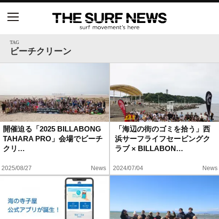
NSAと茅ヶ崎市が包括連携協定を締結 自治体との
協定は全国初、サーフィンを軸に地域活性化へ
TAG
ビーチクリーン
【五十嵐カノア独占インタビュー】旧友レオ、ジャ
ックとの豪華プライベートセッション
S.ONE ショート＆ロング開幕戦・現地リポート（高
橋みなと）
開催迫る「2025 BILLABONG
「海辺の街のゴミを拾う」西
TAHARA PRO」会場でビーチ
浜サーフライフセービングク
ニュース
クリ…
ラブ × BILLABON…
製品情報
2025/08/27
News
2024/07/04
News
特集
試合