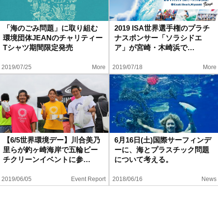
「海のごみ問題」に取り組む
2019 ISA世界選手権のプラチ
環境団体JEANのチャリティー
ナスポンサー「ソラシドエ
Tシャツ期間限定発売
ア」が宮崎・木崎浜で…
2019/07/25
More
2019/07/18
More
【6/5世界環境デー】川合美乃
6月16日(土)国際サーフィンデ
里らが釣ヶ崎海岸で五輪ビー
ーに、海とプラスチック問題
チクリーンイベントに参…
について考える。
2019/06/05
Event Report
2018/06/16
News