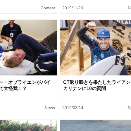
9
Contest
2019/11/23
N
ー・オブライエンがパイ
CT返り咲きを果たしたライアン
で大怪我！？
カリナンに10の質問
9
News
2019/03/14
N