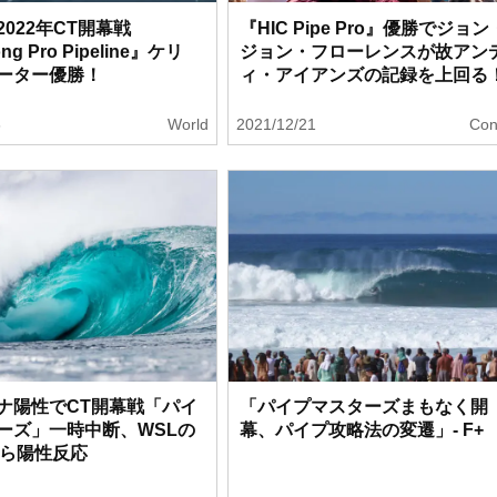
022年CT開幕戦
『HIC Pipe Pro』優勝でジョン
ong Pro Pipeline』ケリ
ジョン・フローレンスが故アン
ーター優勝！
ィ・アイアンズの記録を上回る
6
World
2021/12/21
Con
ナ陽性でCT開幕戦「パイ
「パイプマスターズまもなく開
ーズ」一時中断、WSLの
幕、パイプ攻略法の変遷」- F+
から陽性反応