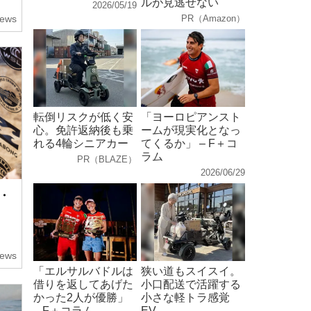
ルが見逃せない
2026/05/19
ews
PR（Amazon）
転倒リスクが低く安
「ヨーロピアンスト
心。免許返納後も乗
ームが現実化となっ
れる4輪シニアカー
てくるか」 – F＋コ
ラム
PR（BLAZE）
2026/06/29
・
ews
「エルサルバドルは
狭い道もスイスイ。
借りを返してあげた
小口配送で活躍する
かった2人が優勝」
小さな軽トラ感覚
– F＋コラム
EV