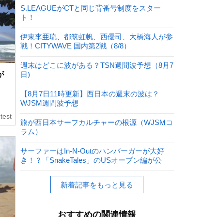
S.LEAGUEがCTと同じ背番号制度をスター
ト！
伊東李亜琉、都筑虹帆、西優司、大橋海人が参
戦！CITYWAVE 国内第2戦（8/8）
週末はどこに波がある？TSN週間波予想（8月7
が
日)
【8月7日11時更新】西日本の週末の波は？
WJSM週間波予想
test
旅が西日本サーフカルチャーの根源（WJSMコ
ラム）
サーファーはIn-N-Outのハンバーガーが大好
き！？「SnakeTales」のUSオープン編が公
開！
新着記事をもっと見る
おすすめの関連情報