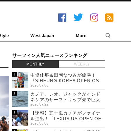
Style
West Japan
More
サーフィン人気ニュースランキング
MONTHLY
WEEKLY
中塩佳那＆田岡なつみが優勝！
『SIHEUNG KOREA OPEN QS
2026/07/06
6,000 & LQS』
カノア、レオ、ジャックがインド
ネシアのサーフトリップ先で巨大
2026/07/22
ワニと遭遇！
【速報】五十嵐カノアがファイナ
ル進出！『LEXUS US OPEN OF
2026/08/03
SURFING』