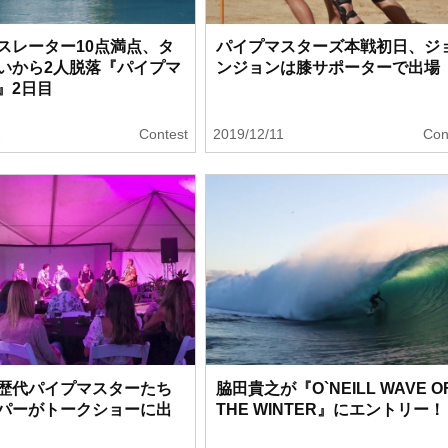
スレーター10点満点、タ
パイプマスターズ本戦初日、ジ
いから2人脱落『パイプマ
ンジョンは膝サポーターで出場
』2日目
2
Contest
2019/12/11
Con
歴代パイプマスターたち
脇田貴之が『O`NEILL WAVE O
パーがトークショーに出
THE WINTER』にエントリー！