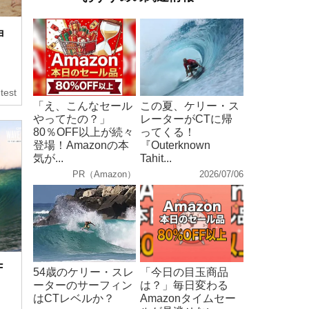
ョ
test
「え、こんなセール
この夏、ケリー・ス
やってたの？」
レーターがCTに帰
80％OFF以上が続々
ってくる！
登場！Amazonの本
『Outerknown
気が...
Tahit...
PR（Amazon）
2026/07/06
F
54歳のケリー・スレ
「今日の目玉商品
ーターのサーフィン
は？」毎日変わる
はCTレベルか？
Amazonタイムセー