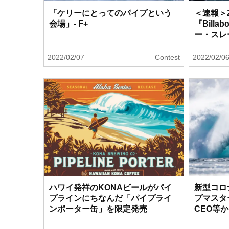
「ケリーにとってのパイプという
＜速報＞2
会場」- F+
『Billab
ー・スレ
2022/02/07
Contest
2022/02/0
ハワイ発祥のKONAビールがパイ
新型コロ
プラインにちなんだ「パイプライ
プマスタ
ンポーター缶」を限定発売
CEO等