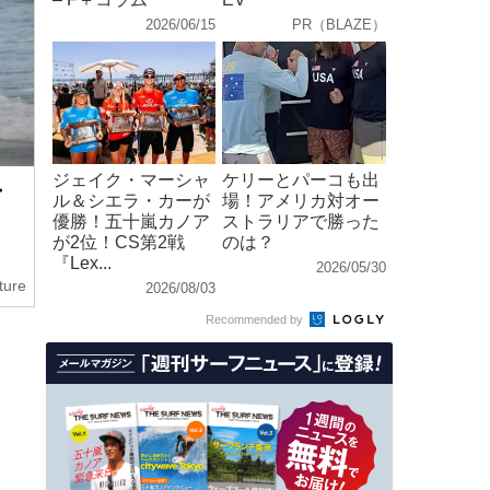
2026/06/15
PR（BLAZE）
ジェイク・マーシャ
ケリーとパーコも出
・
ル＆シエラ・カーが
場！アメリカ対オー
優勝！五十嵐カノア
ストラリアで勝った
が2位！CS第2戦
のは？
『Lex...
2026/05/30
ture
2026/08/03
Recommended by