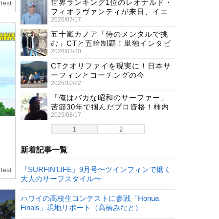
世界ランキング1位のレオナルド・
test
フィオラヴァンティが来日、イエ
2026/07/17
ロージャージ獲得直後の独占イン
タビュー
五十嵐カノア「侍のメンタルで挑
む」CTと五輪制覇！単独インタビ
2026/03/30
ューで熱弁
CTクオリファイを現実に！日本サ
ーフィンとコーチングの今
2025/10/22
「俺はバカな昭和のサーファー」
苦節30年で掴んだプロ資格！柿内
2025/08/17
聖文(54)の生き様
1
2
新着記事一覧
『SURFIN’LIFE』9月号〜ツインフィンで磨く
test
大人のサーフスタイル〜
ハワイの高校生コンテストに参戦「Honua
Finals」現地リポート（高橋みなと）