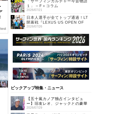
「サーフィンカルチャー今昔物語
１」 – F＋コラム
・
2026/07/21
デ
！
日本人選手が全てトップ通過！LT
開幕戦『LEXUS US OPEN OF
2026/07/26
SURFING』初日
test
ピックアップ特集・ニュース
【五十嵐カノア独占インタビュ
ー】旧友レオ、ジャックとの豪華
2026/07/29
プライベートセッション