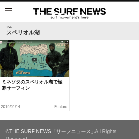
NSAと茅ヶ崎市が包括連携協定を締結 自治体との
協定は全国初、サーフィンを軸に地域活性化へ
TAG
スペリオル湖
【五十嵐カノア独占インタビュー】旧友レオ、ジャ
ックとの豪華プライベートセッション
S.ONE ショート＆ロング開幕戦・現地リポート（高
橋みなと）
ミネソタのスペリオル湖で極
寒サーフィン
ニュース
製品情報
2019/01/14
Feature
特集
©
THE SURF NEWS「サーフニュース」
.All Rights
試合
Reserved.