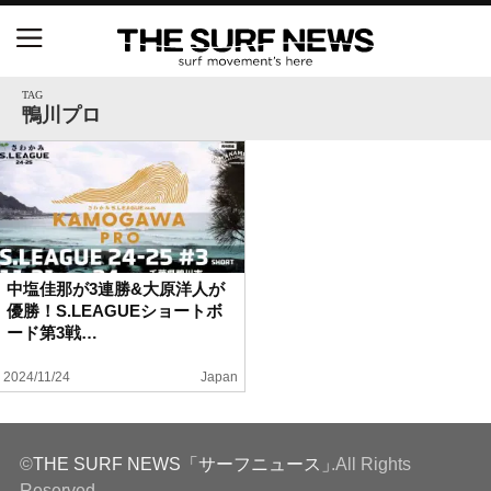
NSAと茅ヶ崎市が包括連携協定を締結 自治体との
協定は全国初、サーフィンを軸に地域活性化へ
TAG
鴨川プロ
【五十嵐カノア独占インタビュー】旧友レオ、ジャ
ックとの豪華プライベートセッション
S.ONE ショート＆ロング開幕戦・現地リポート（高
橋みなと）
中塩佳那が3連勝&大原洋人が
優勝！S.LEAGUEショートボ
ニュース
ード第3戦…
製品情報
2024/11/24
Japan
特集
©
THE SURF NEWS「サーフニュース」
.All Rights
試合
Reserved.