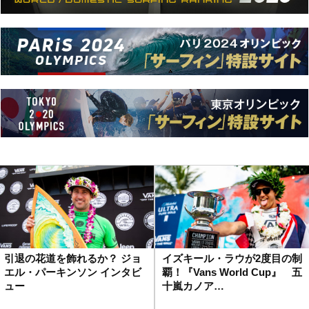
引退の花道を飾れるか？ ジョ
イズキール・ラウが2度目の制
エル・パーキンソン インタビ
覇！『Vans World Cup』 五
ュー
十嵐カノア…