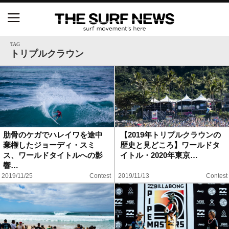
NSAと茅ヶ崎市が包括連携協定を締結 自治体との
協定は全国初、サーフィンを軸に地域活性化へ
TAG
トリプルクラウン
【五十嵐カノア独占インタビュー】旧友レオ、ジャ
ックとの豪華プライベートセッション
S.ONE ショート＆ロング開幕戦・現地リポート（高
橋みなと）
肋骨のケガでハレイワを途中
【2019年トリプルクラウンの
棄権したジョーディ・スミ
歴史と見どころ】ワールドタ
ニュース
ス、ワールドタイトルへの影
イトル・2020年東京…
響…
製品情報
2019/11/25
Contest
2019/11/13
Contest
特集
試合