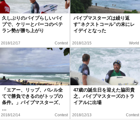
久しぶりのパイプらしいパイ
パイプマスターズは繰り返
プで、ケリーとパーコのベテ
す”ネクストコール”の末にレ
ラン勢が勝ち上がり
イデイとなった
2018/12/17
Contest
2018/12/15
World
「エアー、リップ、バレル全
47歳の誕生日を迎えた脇田貴
てで勝負できるのがトップの
之、パイプマスターズのトラ
条件。」パイプマスターズ、
イアルに出場
…
2018/12/14
Contest
2018/12/13
Contest