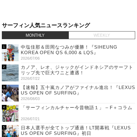
サーフィン人気ニュースランキング
MONTHLY
WEEKLY
中塩佳那＆田岡なつみが優勝！『SIHEUNG
KOREA OPEN QS 6,000 & LQS』
2026/07/06
カノア、レオ、ジャックがインドネシアのサーフト
リップ先で巨大ワニと遭遇！
2026/07/22
【速報】五十嵐カノアがファイナル進出！『LEXUS
US OPEN OF SURFING』
2026/08/03
「サーフィンカルチャー今昔物語１」 – F＋コラム
2026/07/21
日本人選手が全てトップ通過！LT開幕戦『LEXUS
US OPEN OF SURFING』初日