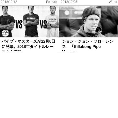
2018/12/12
Feature
2018/12/08
World
パイプ・マスターズが12月8日
ジョン・ジョン・フローレン
に開幕。2018年タイトルレー
ス 『Billabong Pipe
スも大接戦
Masters』…
2018/12/07
Contest
2018/12/07
World
今年引退のジョエル・パーキ
ハワイ・ノースショアで伝統
ンソンが優勝！トリプルクラ
を誇る「トリプルクラウン・
ウン初戦
オブ・サーフィン」の歴史
と…