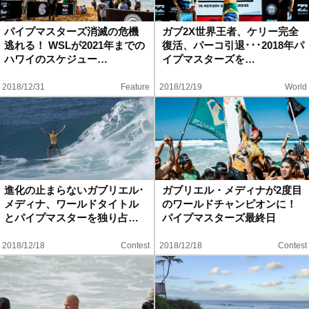
ハウツー
パイプマスターズ消滅の危機
ガブ2X世界王者、ケリー完全
逃れる！ WSLが2021年までの
復活、パーコ引退･･･2018年パ
ホリデースタイル
ハワイのスケジュー…
イプマスターズを…
2018/12/31
Feature
2018/12/19
World
ウェストジャパン
イベント・リリース
進化の止まらないガブリエル･
ガブリエル・メディナが2度目
メディナ、ワールドタイトル
のワールドチャンピオンに！
とパイプマスターを独り占…
パイプマスターズ最終日
2018/12/18
Contest
2018/12/18
Contest
FOLLOW US ON