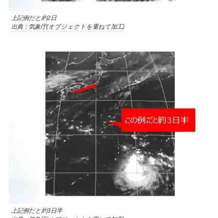
上記例だと約2日
出典：気象庁(オブジェクトを重ねて加工)
上記例だと約3日半