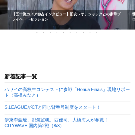
【五十嵐カノア独占インタビュー】旧友レオ、ジャックとの豪華プ
ライベートセッション
新着記事一覧
ハワイの高校生コンテストに参戦「Honua Finals」現地リポー
ト（高橋みなと）
S.LEAGUEがCTと同じ背番号制度をスタート！
伊東李亜琉、都筑虹帆、西優司、大橋海人が参戦！
CITYWAVE 国内第2戦（8/8）