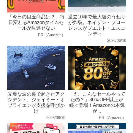
「今日の目玉商品は？」毎
過去10年で最大級のうねり
日変わるAmazonタイムセ
が炸裂。ネイザン・フロー
ールが見逃せない
レンスがプエルト・エスコ
ンディ...
PR（Amazon）
2026/06/18
完璧な波の裏で起きたアク
「え、こんなセールやって
シデント、ジェイミー・オ
たの？」80％OFF以上が
ブライエンが支援を呼びか
続々登場！Amazonの本気
け
が...
2026/06/19
PR（Amazon）