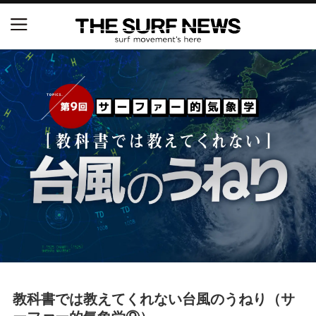
NSAと茅ヶ崎市が包括連携協定を締結 自治体との
協定は全国初、サーフィンを軸に地域活性化へ
【五十嵐カノア独占インタビュー】旧友レオ、ジャ
ックとの豪華プライベートセッション
S.ONE ショート＆ロング開幕戦・現地リポート（高
橋みなと）
ニュース
製品情報
特集
教科書では教えてくれない台風のうねり（サ
試合