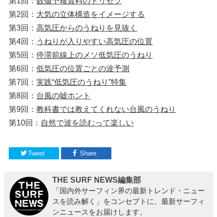
第1回：
数値予報資料のトリセツ
第2回：
大気の立体構造をイメージする
第3回：
高気圧からのうねりを見抜く
第4回：
うねりが入りやすい高気圧の位置
第5回：
停滞前線上のメソ低気圧のうねり
第6回：
低気圧の位置ごとの波予測
第7回：
実践“低気圧のうねり”特集
第8回：
台風の嘘ホント
第9回：
教科書では教えてくれない台風のうねり
第10回：
自然で波を読むって楽しい
Tweet
Share
THE SURF NEWS編集部
「国内外サーフィン界の最新トレンド・ニュー
スを読み解く」をコンセプトに、最新サーフィ
ンニュースをお届けします。