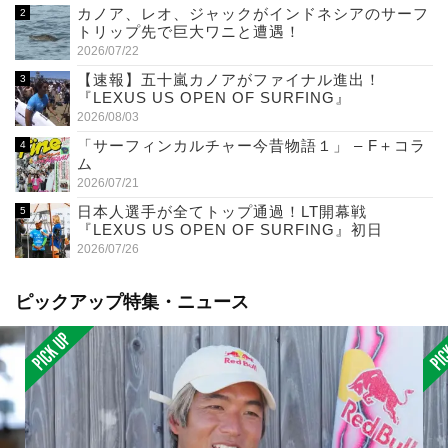
カノア、レオ、ジャックがインドネシアのサーフ
トリップ先で巨大ワニと遭遇！
2026/07/22
【速報】五十嵐カノアがファイナル進出！
『LEXUS US OPEN OF SURFING』
2026/08/03
「サーフィンカルチャー今昔物語１」 – F＋コラ
ム
2026/07/21
日本人選手が全てトップ通過！LT開幕戦
『LEXUS US OPEN OF SURFING』初日
2026/07/26
ピックアップ特集・ニュース