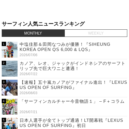
サーフィン人気ニュースランキング
MONTHLY
WEEKLY
中塩佳那＆田岡なつみが優勝！『SIHEUNG
KOREA OPEN QS 6,000 & LQS』
2026/07/06
カノア、レオ、ジャックがインドネシアのサーフト
リップ先で巨大ワニと遭遇！
2026/07/22
【速報】五十嵐カノアがファイナル進出！『LEXUS
US OPEN OF SURFING』
2026/08/03
「サーフィンカルチャー今昔物語１」 – F＋コラム
2026/07/21
日本人選手が全てトップ通過！LT開幕戦『LEXUS
US OPEN OF SURFING』初日