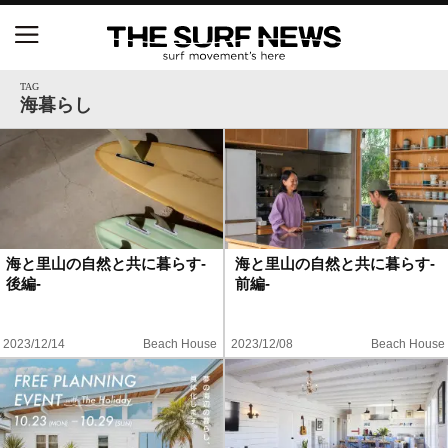
NSAと茅ヶ崎市が包括連携協定を締結 自治体との
協定は全国初、サーフィンを軸に地域活性化へ
TAG
海暮らし
【五十嵐カノア独占インタビュー】旧友レオ、ジャ
ックとの豪華プライベートセッション
S.ONE ショート＆ロング開幕戦・現地リポート（高
橋みなと）
海と里山の自然と共に暮らす-
海と里山の自然と共に暮らす-
後編-
前編-
ニュース
製品情報
2023/12/14
Beach House
2023/12/08
Beach House
特集
試合