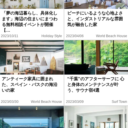
ハウツー
「夢の海辺暮らし、具体化し
ビーチにいるような心地よさ
ます」海辺の住まいにまつわ
と、インダストリアルな雰囲
ホリデースタイル
る無料相談イベントが開催
気が融合した家
【…
2023/10/11
Holiday Style
2023/04/06
World Beach House
ウェストジャパン
イベント・リリース
アンティーク家具に囲まれ
“千葉”のアフターサーフに 心
た、スペイン・バスクの海沿
と身体のメンテナンスが叶
いの家
う、サウナ宿4選
2023/03/30
World Beach House
2023/03/09
Surf Town
FOLLOW US ON