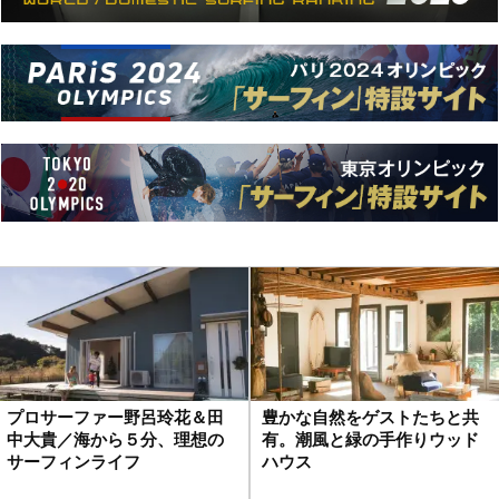
プロサーファー野呂玲花＆田
豊かな自然をゲストたちと共
中大貴／海から５分、理想の
有。潮風と緑の手作りウッド
サーフィンライフ
ハウス