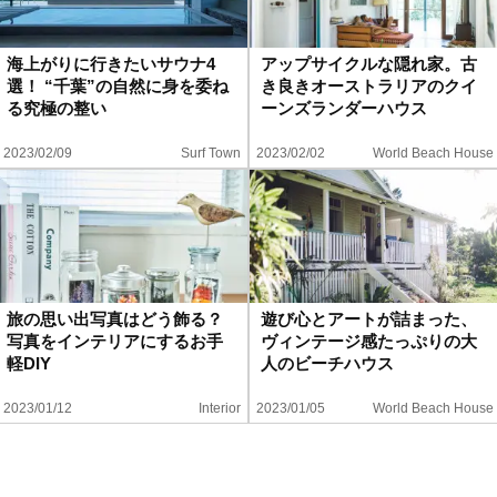
海上がりに行きたいサウナ4
アップサイクルな隠れ家。古
選！ “千葉”の自然に身を委ね
き良きオーストラリアのクイ
る究極の整い
ーンズランダーハウス
2023/02/09
Surf Town
2023/02/02
World Beach House
旅の思い出写真はどう飾る？
遊び心とアートが詰まった、
写真をインテリアにするお手
ヴィンテージ感たっぷりの大
軽DIY
人のビーチハウス
2023/01/12
Interior
2023/01/05
World Beach House