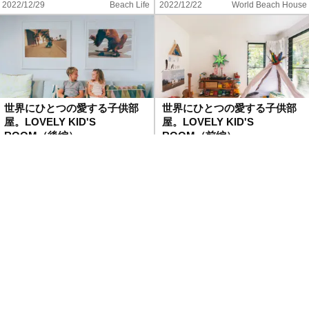
2022/12/29
Beach Life
2022/12/22
World Beach House
世界にひとつの愛する子供部
世界にひとつの愛する子供部
屋。LOVELY KID'S
屋。LOVELY KID'S
ROOM（後編）
ROOM（前編）
2022/12/15
Interior
2022/12/01
Interior
家族全員で愛を注ぐようにリ
ノベーション。オーストラリ
ア・バイロンベイの家族と
共…