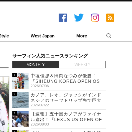
Style
West Japan
More
サーフィン人気ニュースランキング
MONTHLY
WEEKLY
中塩佳那＆田岡なつみが優勝！
『SIHEUNG KOREA OPEN QS
2026/07/06
6,000 & LQS』
カノア、レオ、ジャックがインド
ネシアのサーフトリップ先で巨大
2026/07/22
ワニと遭遇！
【速報】五十嵐カノアがファイナ
ル進出！『LEXUS US OPEN OF
2026/08/03
SURFING』