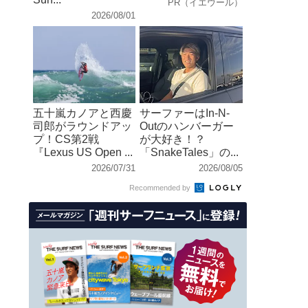
PR（イエウール）
2026/08/01
五十嵐カノアと西慶
サーファーはIn-N-
司郎がラウンドアッ
Outのハンバーガー
プ！CS第2戦
が大好き！？
『Lexus US Open ...
「SnakeTales」の...
2026/07/31
2026/08/05
Recommended by