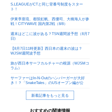
S.LEAGUEがCTと同じ背番号制度をスター
ト！
伊東李亜琉、都筑虹帆、西優司、大橋海人が参
戦！CITYWAVE 国内第2戦（8/8）
週末はどこに波がある？TSN週間波予想（8月7
日)
【8月7日11時更新】西日本の週末の波は？
WJSM週間波予想
旅が西日本サーフカルチャーの根源（WJSMコ
ラム）
サーファーはIn-N-Outのハンバーガーが大好
き！？「SnakeTales」のUSオープン編が公
開！
新着記事をもっと見る
おすすめの関連情報