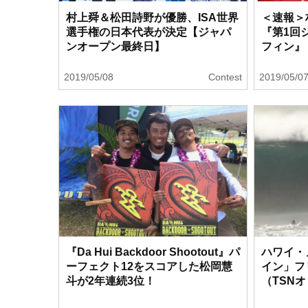
村上舜＆松田詩野が優勝、ISA世界
＜速報＞
選手権の日本代表が決定【ジャパ
『第1回
ンオープン最終日】
フィン』
2019/05/08
Contest
2019/05/0
『Da Hui Backdoor Shootout』パ
ハワイ・
ーフェクト12をスコアした松岡慧
イン」フ
斗が2年連続3位！
（TSN