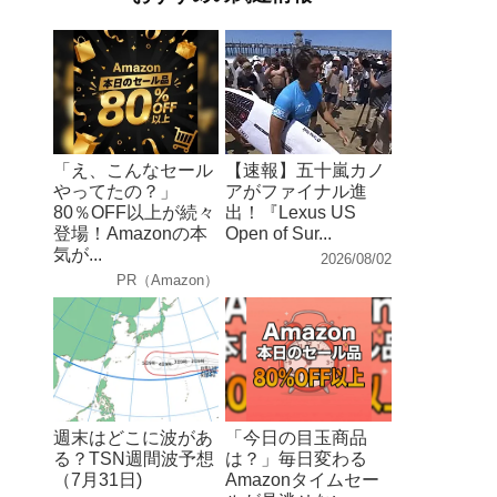
「え、こんなセール
【速報】五十嵐カノ
やってたの？」
アがファイナル進
80％OFF以上が続々
出！『Lexus US
登場！Amazonの本
Open of Sur...
気が...
2026/08/02
PR（Amazon）
週末はどこに波があ
「今日の目玉商品
る？TSN週間波予想
は？」毎日変わる
（7月31日)
Amazonタイムセー