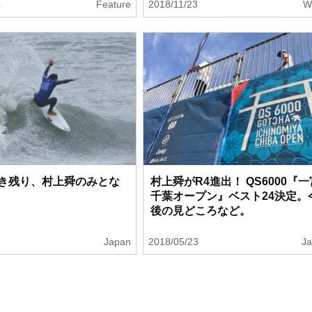
4
Feature
2018/11/23
W
き残り、村上舜のみとな
村上舜がR4進出！ QS6000『一
千葉オープン』ベスト24決定。
後の見どころなど。
3
Japan
2018/05/23
J