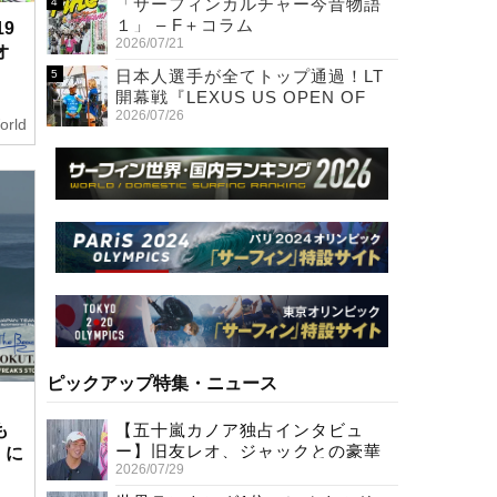
「サーフィンカルチャー今昔物語
１」 – F＋コラム
19
2026/07/21
オ
日本人選手が全てトップ通過！LT
開幕戦『LEXUS US OPEN OF
2026/07/26
SURFING』初日
orld
ピックアップ特集・ニュース
、
【五十嵐カノア独占インタビュ
も
ー】旧友レオ、ジャックとの豪華
t』に
2026/07/29
プライベートセッション