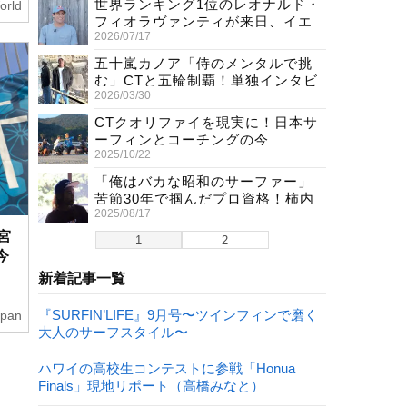
世界ランキング1位のレオナルド・
orld
フィオラヴァンティが来日、イエ
2026/07/17
ロージャージ獲得直後の独占イン
タビュー
五十嵐カノア「侍のメンタルで挑
む」CTと五輪制覇！単独インタビ
2026/03/30
ューで熱弁
CTクオリファイを現実に！日本サ
ーフィンとコーチングの今
2025/10/22
「俺はバカな昭和のサーファー」
苦節30年で掴んだプロ資格！柿内
2025/08/17
聖文(54)の生き様
宮
1
2
今
新着記事一覧
『SURFIN’LIFE』9月号〜ツインフィンで磨く
apan
大人のサーフスタイル〜
ハワイの高校生コンテストに参戦「Honua
Finals」現地リポート（高橋みなと）