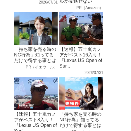
ルが見逃せない
2026/07/31
PR（Amazon）
「持ち家を売る時の
【速報】五十嵐カノ
NG行為」知ってる
アがベスト16入り！
だけで得する事とは
『Lexus US Open of
Sur...
PR（イエウール）
2026/07/31
【速報】五十嵐カノ
「持ち家を売る時の
アがベスト8入り！
NG行為」知ってる
『Lexus US Open of
だけで得する事とは
Surf...