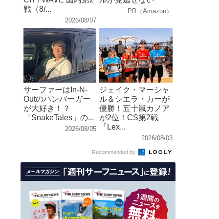
戦（8/...
PR（Amazon）
2026/08/07
サーファーはIn-N-
ジェイク・マーシャ
Outのハンバーガー
ル＆シエラ・カーが
が大好き！？
優勝！五十嵐カノア
「SnakeTales」の...
が2位！CS第2戦
『Lex...
2026/08/05
2026/08/03
Recommended by