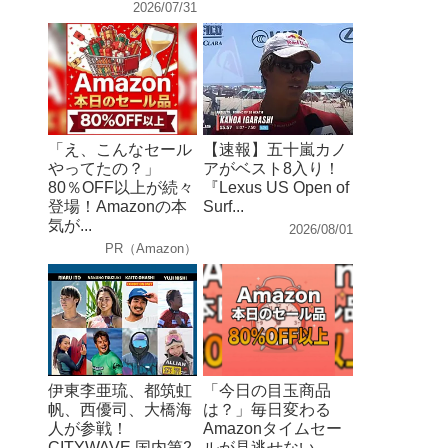
2026/07/31
「え、こんなセール
【速報】五十嵐カノ
やってたの？」
アがベスト8入り！
80％OFF以上が続々
『Lexus US Open of
登場！Amazonの本
Surf...
気が...
2026/08/01
PR（Amazon）
伊東李亜琉、都筑虹
「今日の目玉商品
帆、西優司、大橋海
は？」毎日変わる
人が参戦！
Amazonタイムセー
CITYWAVE 国内第2
ルが見逃せない