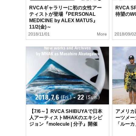
RVCAギャラリーに初の女性アー
RVCA S
ティストが登場『PERSONAL
待望のW
MEDICINE by ALEX MATUS』
11/2(金)～
2018/11/01
More
2018/09/0
【7/6～】RVCA SHIBUYAで日本
アメリカ
人アーティストMHAKのエキシビ
ーツメー
ジョン『molecule | 分子』開催
「ルーカ