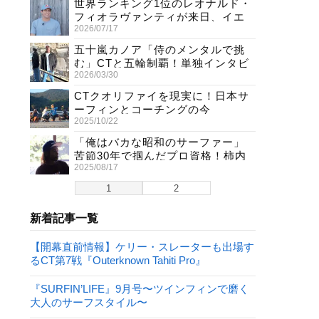
世界ランキング1位のレオナルド・
フィオラヴァンティが来日、イエ
2026/07/17
ロージャージ獲得直後の独占イン
タビュー
五十嵐カノア「侍のメンタルで挑
む」CTと五輪制覇！単独インタビ
2026/03/30
ューで熱弁
CTクオリファイを現実に！日本サ
ーフィンとコーチングの今
2025/10/22
「俺はバカな昭和のサーファー」
苦節30年で掴んだプロ資格！柿内
2025/08/17
聖文(54)の生き様
1
2
新着記事一覧
【開幕直前情報】ケリー・スレーターも出場す
るCT第7戦『Outerknown Tahiti Pro』
『SURFIN’LIFE』9月号〜ツインフィンで磨く
大人のサーフスタイル〜