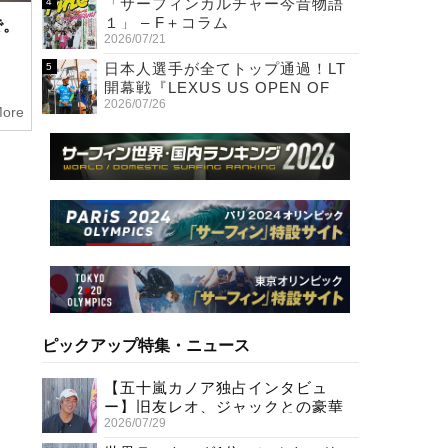
「サーフィンカルチャー今昔物語
１」 – F＋コラム
で。
2026/07/21
日本人選手が全てトップ通過！LT
開幕戦『LEXUS US OPEN OF
2026/07/26
SURFING』初日
ore
ピックアップ特集・ニュース
【五十嵐カノア独占インタビュ
ー】旧友レオ、ジャックとの豪華
2026/07/29
プライベートセッション