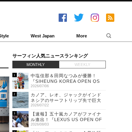
Style
West Japan
More
サーフィン人気ニュースランキング
MONTHLY
WEEKLY
中塩佳那＆田岡なつみが優勝！
『SIHEUNG KOREA OPEN QS
2026/07/06
6,000 & LQS』
カノア、レオ、ジャックがインド
ネシアのサーフトリップ先で巨大
2026/07/22
ワニと遭遇！
【速報】五十嵐カノアがファイナ
ル進出！『LEXUS US OPEN OF
2026/08/03
SURFING』