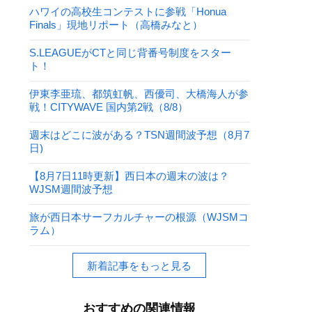
ハワイの高校生コンテストに参戦「Honua
Finals」現地リポート（高橋みなと）
S.LEAGUEがCTと同じ背番号制度をスター
ト！
伊東李亜琉、都筑虹帆、西優司、大橋海人が参
戦！CITYWAVE 国内第2戦（8/8）
週末はどこに波がある？TSN週間波予想（8月7
日)
【8月7日11時更新】西日本の週末の波は？
WJSM週間波予想
旅が西日本サーフカルチャーの根源（WJSMコ
ラム）
新着記事をもっと見る
おすすめの関連情報