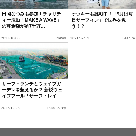
ハウツー
田岡なつみも参加！チャリテ
オッキーも挑戦中！「9月は毎
ィー活動「MAKE A WAVE」
日サーフィン」で世界を救
ホリデースタイル
の募金額が約7千万…
う！？
2021/10/06
News
2021/09/14
Feature
ウェストジャパン
イベント・リリース
サーフ・ランチとウェイブガ
ーデンを超えるか？ 新鋭ウェ
イブプール「サーフ・レイ…
2017/12/28
Inside Story
FOLLOW US ON