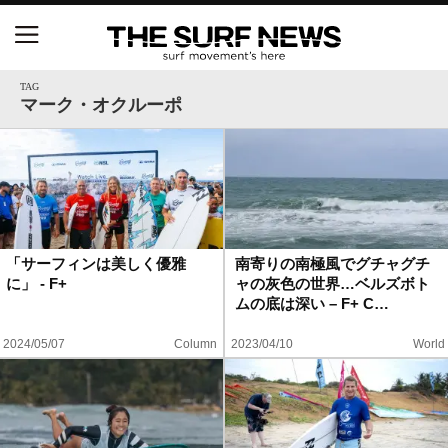
NSAと茅ヶ崎市が包括連携協定を締結 自治体との
協定は全国初、サーフィンを軸に地域活性化へ
TAG
マーク・オクルーポ
【五十嵐カノア独占インタビュー】旧友レオ、ジャ
ックとの豪華プライベートセッション
S.ONE ショート＆ロング開幕戦・現地リポート（高
橋みなと）
「サーフィンは美しく優雅
南寄りの南極風でグチャグチ
に」 - F+
ャの灰色の世界…ベルズボト
ニュース
ムの底は深い – F+ C…
製品情報
2024/05/07
Column
2023/04/10
World
特集
試合