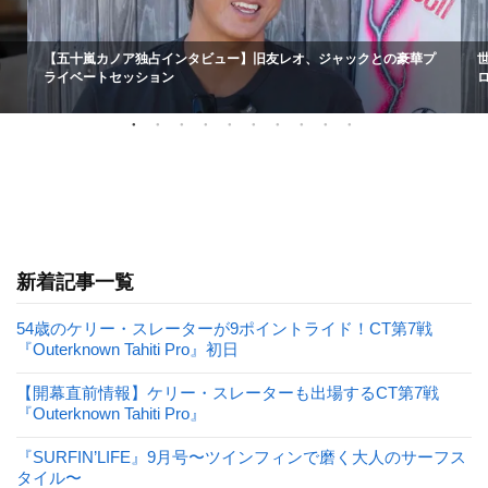
【五十嵐カノア独占インタビュー】旧友レオ、ジャックとの豪華プ
ライベートセッション
新着記事一覧
54歳のケリー・スレーターが9ポイントライド！CT第7戦
『Outerknown Tahiti Pro』初日
【開幕直前情報】ケリー・スレーターも出場するCT第7戦
『Outerknown Tahiti Pro』
『SURFIN’LIFE』9月号〜ツインフィンで磨く大人のサーフス
タイル〜