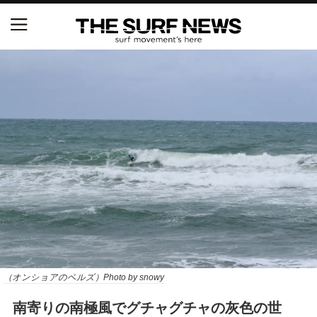
NSAと茅ヶ崎市が包括連携協定を締結 自治体との
協定は全国初、サーフィンを軸に地域活性化へ
【五十嵐カノア独占インタビュー】旧友レオ、ジャ
ックとの豪華プライベートセッション
S.ONE ショート＆ロング開幕戦・現地リポート（高
橋みなと）
ニュース
製品情報
特集
（オンショアのベルズ）Photo by snowy
南寄りの南極風でグチャグチャの灰色の世
試合