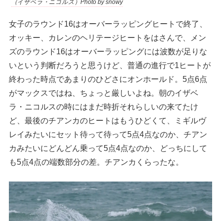
（イザベラ・ニコルス）Photo by snowy
女子のラウンド16はオーバーラッピングヒートで終了、
オッキー、カレンのヘリテージヒートをはさんで、メン
ズのラウンド16はオーバーラッピングには波数が足りな
いという判断だろうと思うけど、普通の進行で1ヒートが
終わった時点であまりのひどさにオンホールド。5点6点
がマックスではね、ちょっと厳しいよね。朝のイザベ
ラ・ニコルスの時にはまだ時折それらしいの来てたけ
ど、最後のチアンカのヒートはもうひどくて、ミギルヴ
レイみたいにセット待って待って5点4点なのか、チアン
カみたいにどんどん乗って5点4点なのか、どっちにして
も5点4点の端数部分の差。チアンカくらったな。