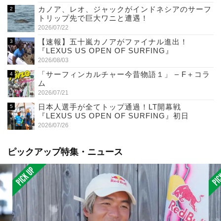
カノア、レオ、ジャックがインドネシアのサーフ
トリップ先で巨大ワニと遭遇！
2026/07/22
【速報】五十嵐カノアがファイナル進出！
『LEXUS US OPEN OF SURFING』
2026/08/03
「サーフィンカルチャー今昔物語１」 – F＋コラ
ム
2026/07/21
日本人選手が全てトップ通過！LT開幕戦
『LEXUS US OPEN OF SURFING』初日
2026/07/26
ピックアップ特集・ニュース