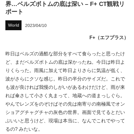
界…ベルズボトムの底は深い – F+ CT観戦リ
ハウツー
ポート
ホリデースタイル
World
2023/04/10
F+（エフプラス）
ウェストジャパン
イベント・リリース
昨日はベルズの過酷な部分をすべて食らったと思ったけ
ど、まだベルズボトムの底は深かったね。今日は昨日よ
りくらった。雨風に加えて昨日よりさらに気温が低く、
波がさらにクソな感じ。昨日の半分のサイズだ。これで
も波が良ければ我慢のしがいがあるわけだけど、雨が来
れば傘さして小さく丸まって、地蔵への道まっしぐら。
やんでレンズをのぞけばその先は南寄りの南極風でオン
ショアグチャグチャの灰色の世界。画面で見てるとだい
FOLLOW US ON
ぶいいと思うけど、現場は本当に、なんでこれでやって
るの? みたいな。