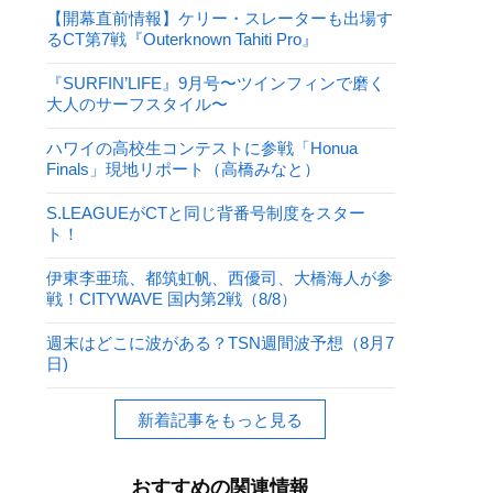
【開幕直前情報】ケリー・スレーターも出場す
るCT第7戦『Outerknown Tahiti Pro』
『SURFIN’LIFE』9月号〜ツインフィンで磨く
大人のサーフスタイル〜
ハワイの高校生コンテストに参戦「Honua
Finals」現地リポート（高橋みなと）
S.LEAGUEがCTと同じ背番号制度をスター
ト！
伊東李亜琉、都筑虹帆、西優司、大橋海人が参
戦！CITYWAVE 国内第2戦（8/8）
週末はどこに波がある？TSN週間波予想（8月7
日)
新着記事をもっと見る
おすすめの関連情報