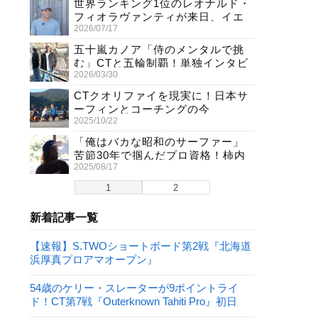
世界ランキング1位のレオナルド・
フィオラヴァンティが来日、イエ
2026/07/17
ロージャージ獲得直後の独占イン
タビュー
五十嵐カノア「侍のメンタルで挑
む」CTと五輪制覇！単独インタビ
2026/03/30
ューで熱弁
CTクオリファイを現実に！日本サ
ーフィンとコーチングの今
2025/10/22
「俺はバカな昭和のサーファー」
苦節30年で掴んだプロ資格！柿内
2025/08/17
聖文(54)の生き様
1
2
新着記事一覧
【速報】S.TWOショートボード第2戦『北海道
浜厚真プロアマオープン』
54歳のケリー・スレーターが9ポイントライ
ド！CT第7戦『Outerknown Tahiti Pro』初日