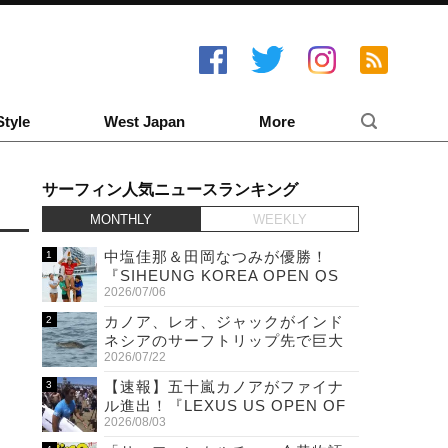
Style
West Japan
More
サーフィン人気ニュースランキング
MONTHLY
WEEKLY
中塩佳那＆田岡なつみが優勝！
『SIHEUNG KOREA OPEN QS
2026/07/06
6,000 & LQS』
カノア、レオ、ジャックがインド
ネシアのサーフトリップ先で巨大
2026/07/22
ワニと遭遇！
【速報】五十嵐カノアがファイナ
ル進出！『LEXUS US OPEN OF
2026/08/03
SURFING』