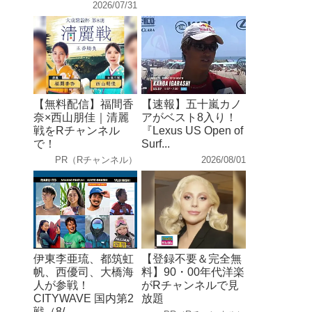
2026/07/31
【無料配信】福間香
【速報】五十嵐カノ
奈×西山朋佳｜清麗
アがベスト8入り！
戦をRチャンネル
『Lexus US Open of
で！
Surf...
PR（Rチャンネル）
2026/08/01
伊東李亜琉、都筑虹
【登録不要＆完全無
帆、西優司、大橋海
料】90・00年代洋楽
人が参戦！
がRチャンネルで見
CITYWAVE 国内第2
放題
戦（8/...