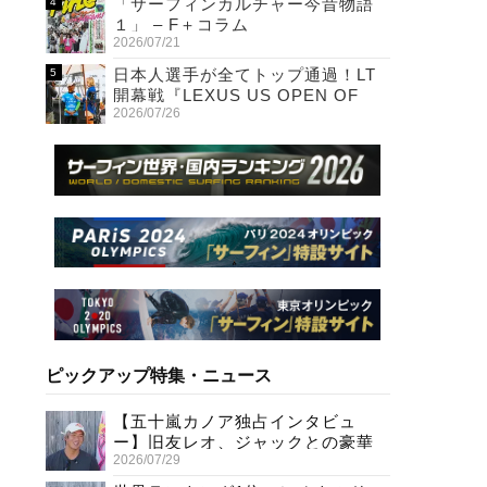
「サーフィンカルチャー今昔物語
１」 – F＋コラム
2026/07/21
日本人選手が全てトップ通過！LT
開幕戦『LEXUS US OPEN OF
2026/07/26
SURFING』初日
ピックアップ特集・ニュース
【五十嵐カノア独占インタビュ
ー】旧友レオ、ジャックとの豪華
2026/07/29
プライベートセッション