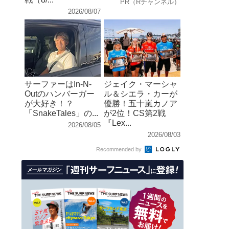
PR（Rチャンネル）
2026/08/07
サーファーはIn-N-
ジェイク・マーシャ
Outのハンバーガー
ル＆シエラ・カーが
が大好き！？
優勝！五十嵐カノア
「SnakeTales」の...
が2位！CS第2戦
『Lex...
2026/08/05
2026/08/03
Recommended by