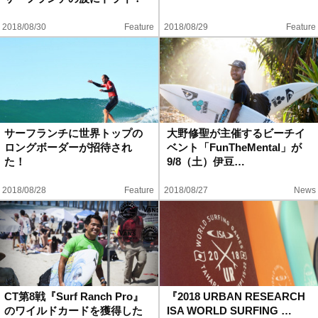
ハウツー
2018/08/30
Feature
2018/08/29
Feature
ホリデースタイル
ウェストジャパン
イベント・リリース
サーフランチに世界トップの
大野修聖が主催するビーチイ
ロングボーダーが招待され
ベント「FunTheMental」が
た！
9/8（土）伊豆…
2018/08/28
Feature
2018/08/27
News
FOLLOW US ON
CT第8戦『Surf Ranch Pro』
『2018 URBAN RESEARCH
のワイルドカードを獲得した
ISA WORLD SURFING …