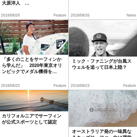
大原洋人 …
2018/08/26
Feature
2018/08/26
News
「多くのことをサーフィンか
ミック・ファニングが台風ス
ら学んだ」 2020年東京オリ
ウェルを追って日本上陸？
ンピックでメダル獲得を…
2018/08/25
Feature
2018/08/23
Feature
カリフォルニアでサーフィン
が公式スポーツとして認定
オーストラリア発の一味異な