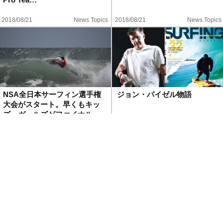
2018/08/21
News Topics
2018/08/21
News Topics
NSA全日本サーフィン選手権
ジョン・パイゼル物語
大会がスタート。早くもキッ
ズ・ガールズがファイナル…
2018/08/20
Japan
2018/08/20
Feature
タヒチプロはガブリエル・メ
英語がダメな世界チャンピオ
ディナが優勝し、CTは前半戦
ン「ガブリエル・メディナ」