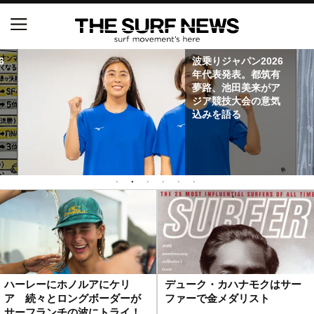
NSAと茅ヶ崎市が包括連携協定を締結 自治体との
6
波乗りジャパン2026
協定は全国初、サーフィンを軸に地域活性化へ
年代表発表。都筑有
夢路、池田美来がア
【五十嵐カノア独占インタビュー】旧友レオ、ジャ
ジア競技大会の意気
ックとの豪華プライベートセッション
込みを語る
S.ONE ショート＆ロング開幕戦・現地リポート（高
橋みなと）
ニュース
製品情報
特集
ハーレーにホノルアにケリ
デューク・カハナモクはサー
ア 続々とロングボーダーが
ファーで金メダリスト
試合
サーフランチの波にトライ！