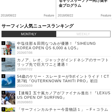
るキッズサーファー向け奨学
金プログラム
2018/08/22
Feature
2018/08/22
Feature
サーフィン人気ニュースランキング
MONTHLY
WEEKLY
中塩佳那＆田岡なつみが優勝！『SIHEUNG
KOREA OPEN QS 6,000 & LQS』
2026/07/06
カノア、レオ、ジャックがインドネシアのサーフト
リップ先で巨大ワニと遭遇！
2026/07/22
54歳のケリー・スレーターが9ポイントライド！CT
第7戦『OUTERKNOWN TAHITI PRO』初日
2026/08/09
【速報】五十嵐カノアがファイナル進出！『LEXUS
US OPEN OF SURFING』
2026/08/03
「サーフィンカルチャー今昔物語１」 – F＋コラム