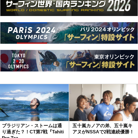
ブラジリアン・ストームは通
五十嵐カノアの弟、五十嵐キ
り過ぎた？！CT第7戦『Tahiti
アヌがNSSAで2戦連続優勝！
Pro Tea…