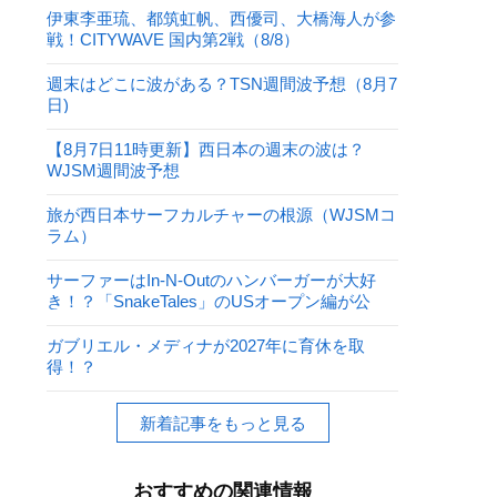
伊東李亜琉、都筑虹帆、西優司、大橋海人が参
戦！CITYWAVE 国内第2戦（8/8）
週末はどこに波がある？TSN週間波予想（8月7
日)
【8月7日11時更新】西日本の週末の波は？
WJSM週間波予想
旅が西日本サーフカルチャーの根源（WJSMコ
ラム）
サーファーはIn-N-Outのハンバーガーが大好
き！？「SnakeTales」のUSオープン編が公
開！
ガブリエル・メディナが2027年に育休を取
得！？
新着記事をもっと見る
おすすめの関連情報