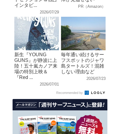
インタビ...
PR（Amazon）
2026/07/29
新生『YOUNG
毎年通い続けるサー
GUNS』が静波に上
フスポットのジャワ
陸！五十嵐カノア来
島タートルズ！混雑
場の特別上映＆
しない理由など
『Red ...
2026/07/23
2026/07/01
Recommended by