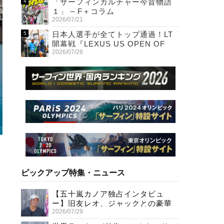
「サーフィンカルチャー今昔物語
１」 – F＋コラム
2026/07/21
日本人選手が全てトップ通過！LT
開幕戦『LEXUS US OPEN OF
2026/07/26
SURFING』初日
ピックアップ特集・ニュース
【五十嵐カノア独占インタビュ
ー】旧友レオ、ジャックとの豪華
2026/07/29
プライベートセッション