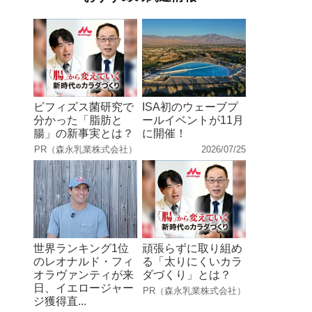
ビフィズス菌研究で
ISA初のウェーブプ
分かった「脂肪と
ールイベントが11月
腸」の新事実とは？
に開催！
PR（森永乳業株式会社）
2026/07/25
世界ランキング1位
頑張らずに取り組め
のレオナルド・フィ
る「太りにくいカラ
オラヴァンティが来
ダづくり」とは？
日、イエロージャー
PR（森永乳業株式会社）
ジ獲得直...