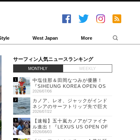
Style
West Japan
More
サーフィン人気ニュースランキング
MONTHLY
WEEKLY
中塩佳那＆田岡なつみが優勝！
『SIHEUNG KOREA OPEN QS
2026/07/06
6,000 & LQS』
カノア、レオ、ジャックがインド
ネシアのサーフトリップ先で巨大
2026/07/22
ワニと遭遇！
【速報】五十嵐カノアがファイナ
ル進出！『LEXUS US OPEN OF
2026/08/03
SURFING』