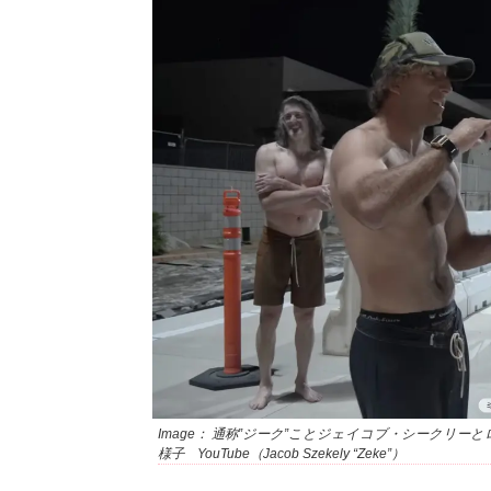
Image： 通称”ジーク”ことジェイコブ・シーク
様子 YouTube（Jacob Szekely “Zeke”）