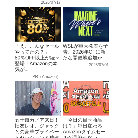
2026/07/17
「え、こんなセール
WSLが重大発表を予
やってたの？」
告。2026年CTに新
80％OFF以上が続々
たな開催地追加か
登場！Amazonの本
2026/07/01
気が...
PR（Amazon）
五十嵐カノア来日！
「今日の目玉商品
旧友レオ、ジャック
は？」毎日変わる
との豪華プライベー
Amazonタイムセー
トセッション＆独占
ルが見逃せない