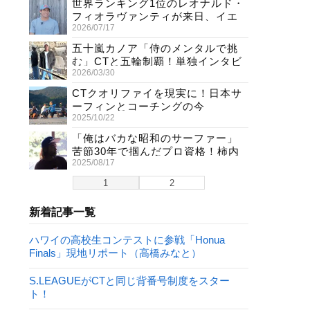
世界ランキング1位のレオナルド・
フィオラヴァンティが来日、イエ
2026/07/17
ロージャージ獲得直後の独占イン
タビュー
五十嵐カノア「侍のメンタルで挑
む」CTと五輪制覇！単独インタビ
2026/03/30
ューで熱弁
CTクオリファイを現実に！日本サ
ーフィンとコーチングの今
2025/10/22
「俺はバカな昭和のサーファー」
苦節30年で掴んだプロ資格！柿内
2025/08/17
聖文(54)の生き様
1
2
新着記事一覧
ハワイの高校生コンテストに参戦「Honua
Finals」現地リポート（高橋みなと）
S.LEAGUEがCTと同じ背番号制度をスター
ト！