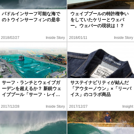
ハウツー
パドルインサーフ可能な海で
ウェイブプールの特許権争い
のトウインサーフィンの是非
をしていたケリーとウェバ
ホリデースタイル
ー。ウェバーの現状は！？
2018/02/27
Inside Story
2018/01/11
Inside Story
ウェストジャパン
イベント・リリース
サーフ・ランチとウェイブガ
サステイナビリティが結んだ
ーデンを超えるか？ 新鋭ウェ
「アウターノウン」×「リーバ
イブプール「サーフ・レイ…
イス」のコラボ商品
2017/12/28
Inside Story
2017/12/27
Insight
FOLLOW US ON