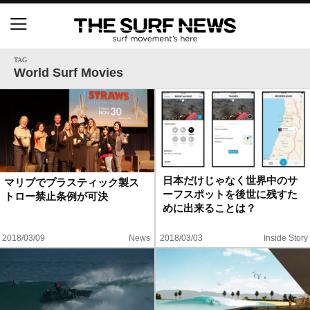
NSAと茅ヶ崎市が包括連携協定を締結 自治体との
協定は全国初、サーフィンを軸に地域活性化へ
TAG
World Surf Movies
【五十嵐カノア独占インタビュー】旧友レオ、ジャ
ックとの豪華プライベートセッション
S.ONE ショート＆ロング開幕戦・現地リポート（高
橋みなと）
日本だけじゃなく世界中のサ
マリブでプラスティック製ス
ーフスポットを後世に残すた
トロー禁止条例が可決
ニュース
めに出来ることは？
製品情報
2018/03/09
News
2018/03/03
Inside Story
特集
試合