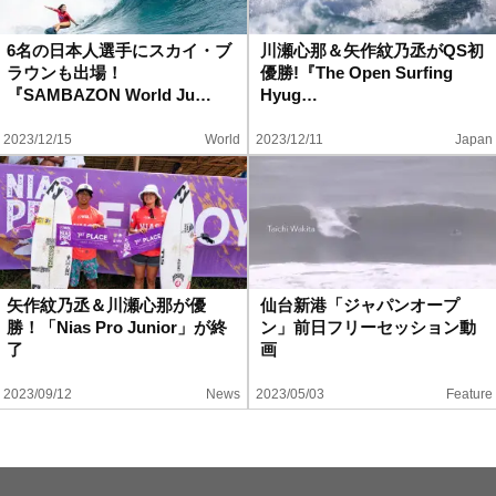
ハウツー
6名の日本人選手にスカイ・ブ
川瀬心那＆矢作紋乃丞がQS初
ラウンも出場！
優勝!『The Open Surfing
ホリデースタイル
『SAMBAZON World Ju…
Hyug…
2023/12/15
World
2023/12/11
Japan
ウェストジャパン
イベント・リリース
矢作紋乃丞＆川瀬心那が優
仙台新港「ジャパンオープ
勝！「Nias Pro Junior」が終
ン」前日フリーセッション動
了
画
2023/09/12
News
2023/05/03
Feature
FOLLOW US ON