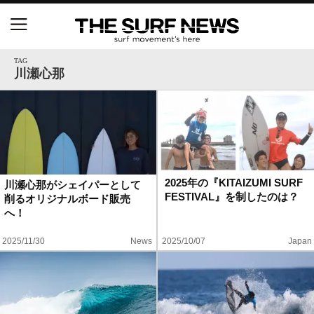
NSAと茅ヶ崎市が包括連携協定を締結 自治体との
協定は全国初、サーフィンを軸に地域活性化へ
TAG
川瀬心那
【五十嵐カノア独占インタビュー】旧友レオ、ジャ
ックとの豪華プライベートセッション
S.ONE ショート＆ロング開幕戦・現地リポート（高
橋みなと）
2025年の『KITAIZUMI SURF
川瀬心那がシェイパーとして
FESTIVAL』を制したのは？
削るオリジナルボード販売
ニュース
へ！
製品情報
2025/11/30
News
2025/10/07
Japan
特集
試合