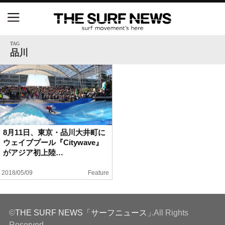
NSAと茅ヶ崎市が包括連携協定を締結 自治体との
協定は全国初、サーフィンを軸に地域活性化へ
TAG
品川
【五十嵐カノア独占インタビュー】旧友レオ、ジャ
ックとの豪華プライベートセッション
S.ONE ショート＆ロング開幕戦・現地リポート（高
橋みなと）
8月11日、東京・品川大井町に
ウェイブプール『Citywave』
ニュース
がアジア初上陸…
製品情報
2018/05/09
Feature
特集
©
THE SURF NEWS「サーフニュース」
.All Rights
試合
Reserved.