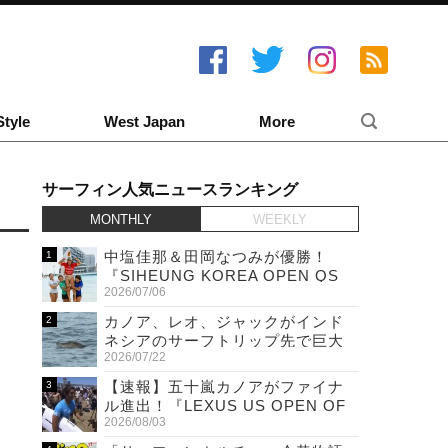
Style
West Japan
More
サーフィン人気ニュースランキング
MONTHLY
WEEKLY
中塩佳那＆田岡なつみが優勝！
『SIHEUNG KOREA OPEN QS
2026/07/06
6,000 & LQS』
カノア、レオ、ジャックがインド
ネシアのサーフトリップ先で巨大
2026/07/22
ワニと遭遇！
【速報】五十嵐カノアがファイナ
ル進出！『LEXUS US OPEN OF
2026/08/03
SURFING』