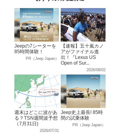
Jeepの7シーターを
【速報】五十嵐カノ
85時間体験！
アがファイナル進
出！『Lexus US
PR（Jeep Japan）
Open of Sur...
2026/08/02
週末はどこに波があ
Jeep史上最長! 85時
る？TSN週間波予想
間の試乗体験
（7月31日)
PR（Jeep Japan）
2026/07/31