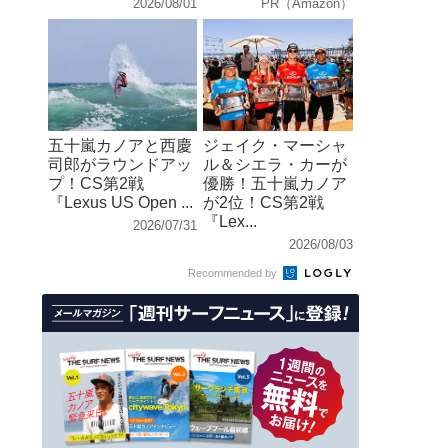
2026/08/01
PR（Amazon）
五十嵐カノアと西慶
ジェイク・マーシャ
司郎がラウンドアッ
ル＆シエラ・カーが
プ！CS第2戦
優勝！五十嵐カノア
『Lexus US Open ...
が2位！CS第2戦
『Lex...
2026/07/31
2026/08/03
Recommended by