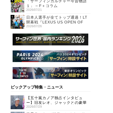
「サーフィンカルチャー今昔物語
１」 – F＋コラム
2026/07/21
日本人選手が全てトップ通過！LT
開幕戦『LEXUS US OPEN OF
2026/07/26
SURFING』初日
ピックアップ特集・ニュース
【五十嵐カノア独占インタビュ
ー】旧友レオ、ジャックとの豪華
2026/07/29
プライベートセッション