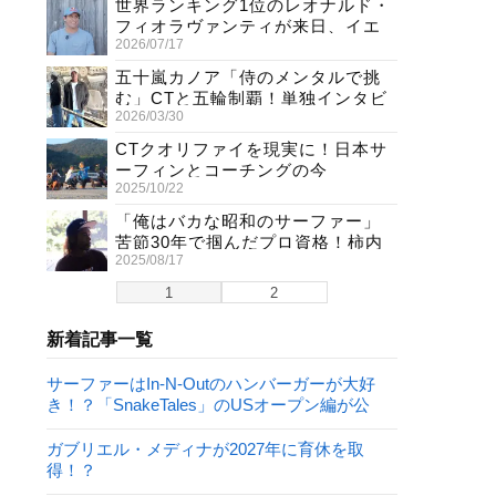
世界ランキング1位のレオナルド・
フィオラヴァンティが来日、イエ
2026/07/17
ロージャージ獲得直後の独占イン
タビュー
五十嵐カノア「侍のメンタルで挑
む」CTと五輪制覇！単独インタビ
2026/03/30
ューで熱弁
CTクオリファイを現実に！日本サ
ーフィンとコーチングの今
2025/10/22
「俺はバカな昭和のサーファー」
苦節30年で掴んだプロ資格！柿内
2025/08/17
聖文(54)の生き様
1
2
新着記事一覧
サーファーはIn-N-Outのハンバーガーが大好
き！？「SnakeTales」のUSオープン編が公
開！
ガブリエル・メディナが2027年に育休を取
得！？