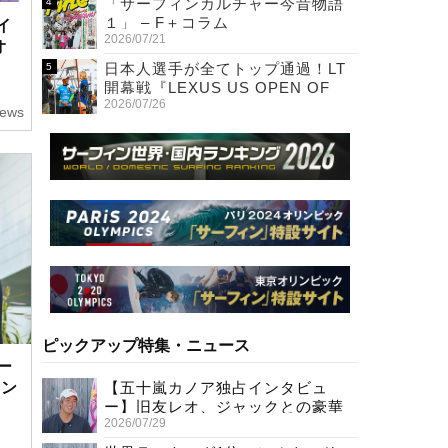
「サーフィンカルチャー今昔物語
１」 – F＋コラム
イ
2026/07/21
オ
日本人選手が全てトップ通過！LT
開幕戦『LEXUS US OPEN OF
2026/07/26
SURFING』初日
ews
ピックアップ特集・ニュース
ー
【五十嵐カノア独占インタビュ
ラン
ー】旧友レオ、ジャックとの豪華
2026/07/29
プライベートセッション