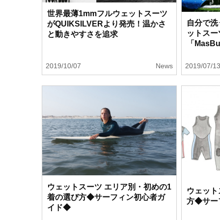
世界最薄1mmフルウェットスーツ
自分で洗
がQUIKSILVERより発売！温かさ
ットスー
と動きやすさを追求
「MasBu
2019/10/07
News
2019/07/1
ウェットスーツ エリア別・初めの1
ウェット
着の選び方◆サーフィン初心者ガ
方◆サー
イド◆