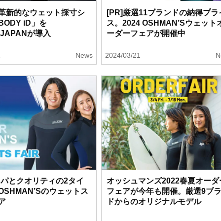
革新的なウェット採寸シ
[PR]厳選11ブランドの納得プラ
ODY iD」を
ス。2024 OSHMAN’Sウェット
YJAPANが導入
ーダーフェアが開催中
1
News
2024/03/21
N
コスパとクオリティの2タイ
オッシュマンズ2022春夏オーダ
OSHMAN’Sのウェットス
フェアが今年も開催。厳選9ブ
ア
ドからのオリジナルモデル