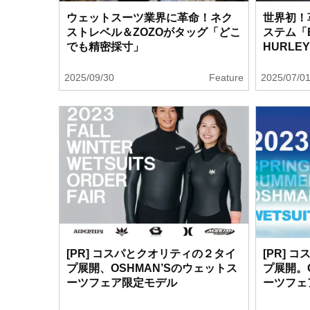
ウェットスーツ業界に革命！ネク
世界初！
ストレベル＆ZOZOがタッグ「どこ
ステム「B
でも精密採寸」
HURLE
2025/09/30
Feature
2025/07/0
[PR] コスパとクオリティの２タイ
[PR] 
プ展開、OSHMAN’Sのウェットス
プ展開。
ーツフェア限定モデル
ーツフェ