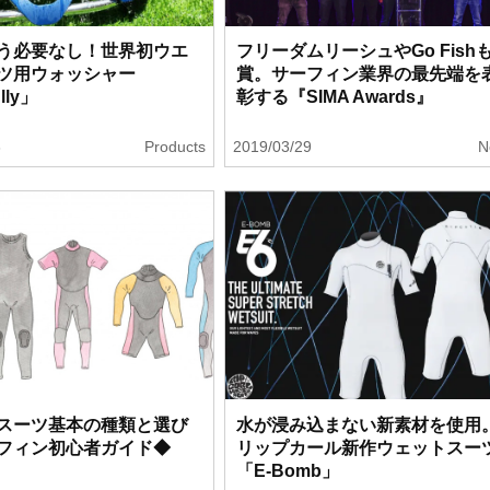
う必要なし！世界初ウエ
フリーダムリーシュやGo Fish
ツ用ウォッシャー
賞。サーフィン業界の最先端を
lly」
彰する『SIMA Awards』
3
Products
2019/03/29
N
スーツ基本の種類と選び
水が浸み込まない新素材を使用
フィン初心者ガイド◆
リップカール新作ウェットスー
「E-Bomb」