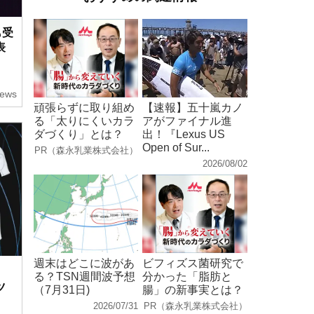
も受
表
ews
頑張らずに取り組め
【速報】五十嵐カノ
る「太りにくいカラ
アがファイナル進
ダづくり」とは？
出！『Lexus US
Open of Sur...
PR（森永乳業株式会社）
2026/08/02
週末はどこに波があ
ビフィズス菌研究で
。
る？TSN週間波予想
分かった「脂肪と
ツ
（7月31日)
腸」の新事実とは？
2026/07/31
PR（森永乳業株式会社）