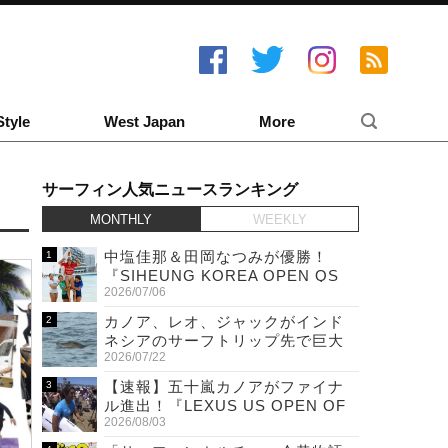
Style
West Japan
More
サーフィン人気ニュースランキング
MONTHLY
WEEKLY
中塩佳那＆田岡なつみが優勝！
『SIHEUNG KOREA OPEN QS
2026/07/06
6,000 & LQS』
カノア、レオ、ジャックがインド
ネシアのサーフトリップ先で巨大
2026/07/22
ワニと遭遇！
【速報】五十嵐カノアがファイナ
ル進出！『LEXUS US OPEN OF
2026/08/03
SURFING』