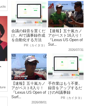
ucts
会議の録音を置くだ
【速報】五十嵐カノ
け。AIで議事録作成
アがベスト16入り！
を自動化する方法
『Lexus US Open of
Sur...
PR（カイタヨ）
2026/07/31
ト
【速報】五十嵐カノ
手作業はもう不要。
ture
アがベスト8入り！
録音をアップするだ
『Lexus US Open of
けのAI議事録
Surf...
PR（カイタヨ）
2026/08/01