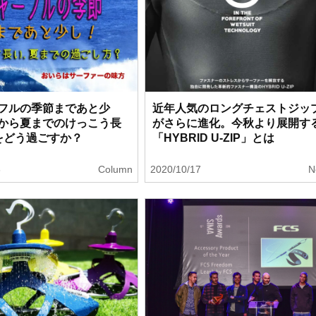
フルの季節まであと少
近年人気のロングチェストジッ
から夏までのけっこう長
がさらに進化。今秋より展開す
をどう過ごすか？
「HYBRID U-ZIP」とは
8
Column
2020/10/17
N