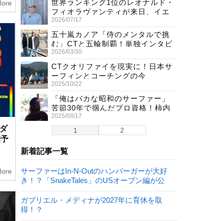
世界ランキング1位のレオナルド・
ore
フィオラヴァンティが来日、イエ
2026/07/17
ロージャージ獲得直後の独占イン
タビュー
五十嵐カノア「侍のメンタルで挑
む」CTと五輪制覇！単独インタビ
2026/03/30
ューで熱弁
CTクオリファイを現実に！日本サ
ーフィンとコーチングの今
2025/10/22
「俺はバカな昭和のサーファー」
苦節30年で掴んだプロ資格！柿内
2025/08/17
聖文(54)の生き様
ーダ
1
2
期予
新着記事一覧
サーファーはIn-N-Outのハンバーガーが大好
ore
き！？「SnakeTales」のUSオープン編が公
開！
ガブリエル・メディナが2027年に育休を取
得！？