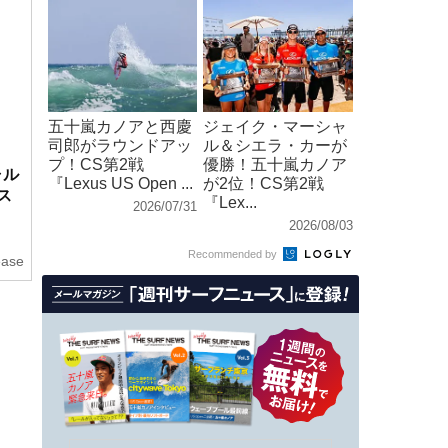
五十嵐カノアと西慶
ジェイク・マーシャ
司郎がラウンドアッ
ル＆シエラ・カーが
プ！CS第2戦
優勝！五十嵐カノア
ャル
『Lexus US Open ...
が2位！CS第2戦
ス
『Lex...
2026/07/31
2026/08/03
Recommended by
ease