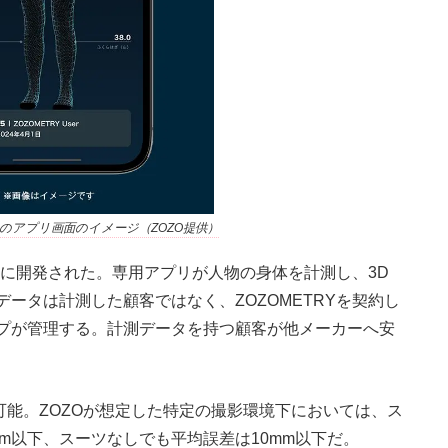
RYのアプリ画面のイメージ（ZOZO提供）
向けに開発された。専用アプリが人物の身体を計測し、3D
ータは計測した顧客ではなく、ZOZOMETRYを契約し
プが管理する。計測データを持つ顧客が他メーカーへ安
可能。ZOZOが想定した特定の撮影環境下においては、ス
mm以下、スーツなしでも平均誤差は10mm以下だ。