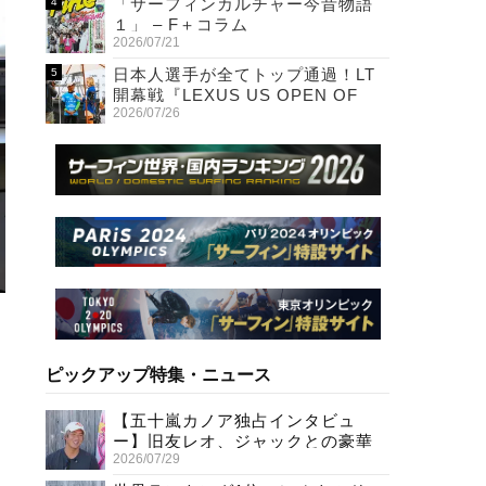
「サーフィンカルチャー今昔物語
１」 – F＋コラム
2026/07/21
日本人選手が全てトップ通過！LT
開幕戦『LEXUS US OPEN OF
2026/07/26
SURFING』初日
ピックアップ特集・ニュース
【五十嵐カノア独占インタビュ
ー】旧友レオ、ジャックとの豪華
2026/07/29
プライベートセッション