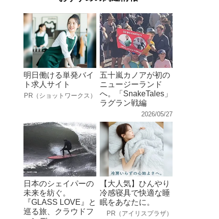
明日働ける単発バイ
五十嵐カノアが初の
ト求人サイト
ニュージーランド
へ。「SnakeTales」
PR（ショットワークス）
ラグラン戦編
2026/05/27
日本のシェイパーの
【大人気】ひんやり
未来を紡ぐ。
冷感寝具で快適な睡
『GLASS LOVE』と
眠をあなたに。
巡る旅、クラウドフ
PR（アイリスプラザ）