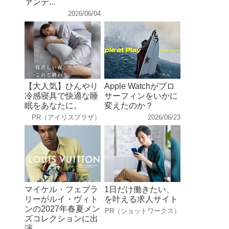
ァンデ...
2026/06/04
【大人気】ひんやり
Apple Watchがプロ
冷感寝具で快適な睡
サーフィンをいかに
眠をあなたに。
変えたのか？
PR（アイリスプラザ）
2026/06/23
マイケル・フェブラ
1日だけ働きたい、
リーがルイ・ヴィト
を叶える求人サイト
ンの2027年春夏メン
PR（ショットワークス）
ズコレクションに出
演