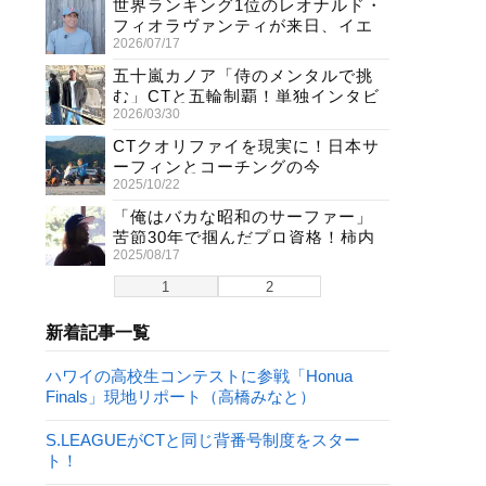
世界ランキング1位のレオナルド・
フィオラヴァンティが来日、イエ
2026/07/17
ロージャージ獲得直後の独占イン
タビュー
五十嵐カノア「侍のメンタルで挑
む」CTと五輪制覇！単独インタビ
2026/03/30
ューで熱弁
CTクオリファイを現実に！日本サ
ーフィンとコーチングの今
2025/10/22
「俺はバカな昭和のサーファー」
苦節30年で掴んだプロ資格！柿内
2025/08/17
聖文(54)の生き様
1
2
新着記事一覧
ハワイの高校生コンテストに参戦「Honua
Finals」現地リポート（高橋みなと）
S.LEAGUEがCTと同じ背番号制度をスター
ト！