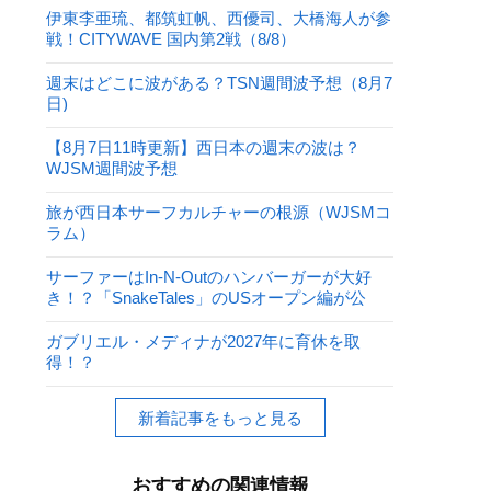
伊東李亜琉、都筑虹帆、西優司、大橋海人が参
戦！CITYWAVE 国内第2戦（8/8）
週末はどこに波がある？TSN週間波予想（8月7
日)
【8月7日11時更新】西日本の週末の波は？
WJSM週間波予想
旅が西日本サーフカルチャーの根源（WJSMコ
ラム）
サーファーはIn-N-Outのハンバーガーが大好
き！？「SnakeTales」のUSオープン編が公
開！
ガブリエル・メディナが2027年に育休を取
得！？
新着記事をもっと見る
おすすめの関連情報