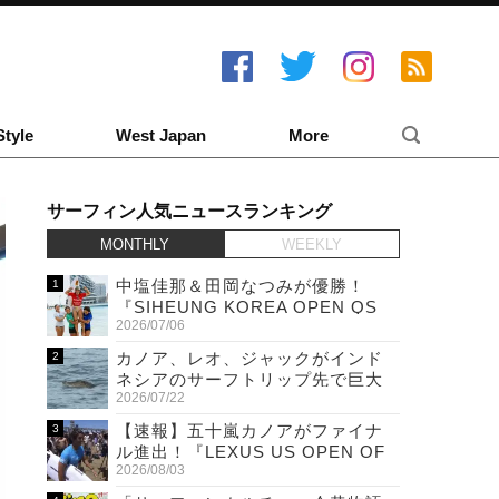
Style
West Japan
More
サーフィン人気ニュースランキング
MONTHLY
WEEKLY
中塩佳那＆田岡なつみが優勝！
『SIHEUNG KOREA OPEN QS
2026/07/06
6,000 & LQS』
カノア、レオ、ジャックがインド
ネシアのサーフトリップ先で巨大
2026/07/22
ワニと遭遇！
【速報】五十嵐カノアがファイナ
ル進出！『LEXUS US OPEN OF
2026/08/03
SURFING』