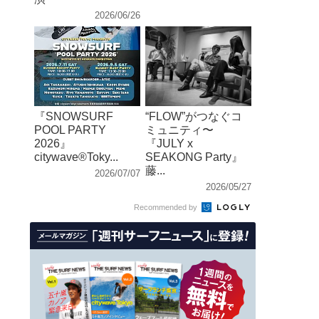
2026/06/26
『SNOWSURF
“FLOW”がつなぐコ
POOL PARTY
ミュニティ〜
2026』
『JULY x
citywave®︎Toky...
SEAKONG Party』
藤...
2026/07/07
2026/05/27
Recommended by