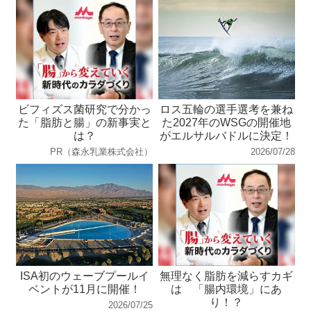
ビフィズス菌研究で分かっ
ロス五輪の選手選考を兼ね
た「脂肪と腸」の新事実と
た2027年のWSGの開催地
は？
がエルサルバドルに決定！
PR（森永乳業株式会社）
2026/07/28
ISA初のウェーブプールイ
無理なく脂肪を減らすカギ
ベントが11月に開催！
は 「腸内環境」にあ
り！？
2026/07/25