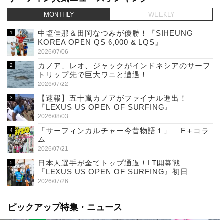
MONTHLY
WEEKLY
中塩佳那＆田岡なつみが優勝！『SIHEUNG
KOREA OPEN QS 6,000 & LQS』
2026/07/06
カノア、レオ、ジャックがインドネシアのサーフ
トリップ先で巨大ワニと遭遇！
2026/07/22
【速報】五十嵐カノアがファイナル進出！
『LEXUS US OPEN OF SURFING』
2026/08/03
「サーフィンカルチャー今昔物語１」 – F＋コラ
ム
2026/07/21
日本人選手が全てトップ通過！LT開幕戦
『LEXUS US OPEN OF SURFING』初日
2026/07/26
ピックアップ特集・ニュース