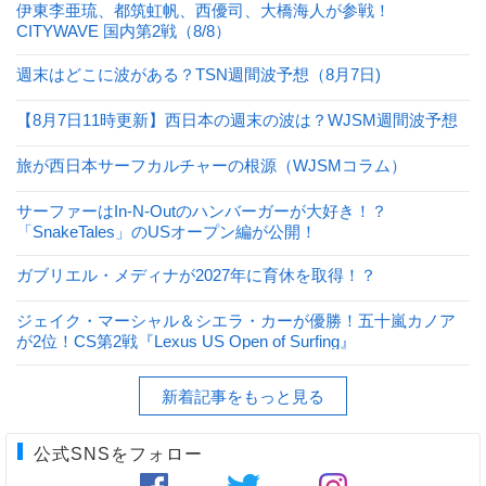
伊東李亜琉、都筑虹帆、西優司、大橋海人が参戦！
CITYWAVE 国内第2戦（8/8）
週末はどこに波がある？TSN週間波予想（8月7日)
【8月7日11時更新】西日本の週末の波は？WJSM週間波予想
旅が西日本サーフカルチャーの根源（WJSMコラム）
サーファーはIn-N-Outのハンバーガーが大好き！？
「SnakeTales」のUSオープン編が公開！
ガブリエル・メディナが2027年に育休を取得！？
ジェイク・マーシャル＆シエラ・カーが優勝！五十嵐カノア
が2位！CS第2戦『Lexus US Open of Surfing』
新着記事をもっと見る
公式SNSをフォロー