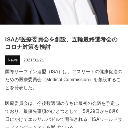
ハウツー
ホリデースタイル
ウェストジャパン
ISAが医療委員会を創設、五輪最終選考会の
コロナ対策を検討
イベント・リリース
News
2021/01/21
国際サーフィン連盟（ISA）は、アスリートの健康促進の
ための医療委員会（Medical Commission）を創設するこ
とを発表した。
医療委員会は、今後数週間のうちに最初の会議を予定し
FOLLOW US ON
ており、最優先事項のひとつとして、5月29日から6月6
日にかけてエルサルバドルで開催される「ISAワールドサ
ーフィンゲームス」を挙げている。