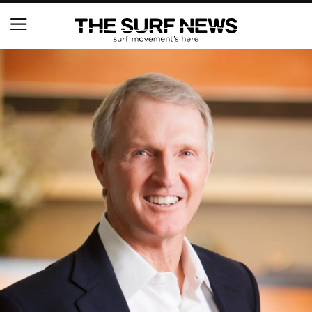
NSAと茅ヶ崎市が包括連携協定を締結 自治体との
協定は全国初、サーフィンを軸に地域活性化へ
【五十嵐カノア独占インタビュー】旧友レオ、ジャ
ックとの豪華プライベートセッション
S.ONE ショート＆ロング開幕戦・現地リポート（高
橋みなと）
ニュース
製品情報
特集
試合