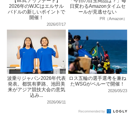
【WSLアップデート】
「今日の目玉商品は？」毎
2026年のWJCはエルサル
日変わるAmazonタイムセ
バドルの新しいポイントで
ールが見逃せない
開催！
PR（Amazon）
2026/07/17
波乗りジャパン2026年代表
ロス五輪の選手選考を兼ね
発表。都筑有夢路、池田美
たWSGがペルーで開催！
来がアジア競技大会の意気
2026/05/23
込み...
2026/06/11
Recommended by