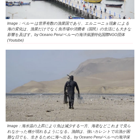
Image：ペルー は世界有数の漁業国であり、エルニーニョ現象 による
海の変化は、漁業だけでなく魚市場や消費者（国民）の生活にも大きな
影響を及ぼす。by Oceano Peru/ペルーの海洋保護特化国際NGO団体
(Youtube)
Image：海水温の上昇により魚は減少する一方、海老などこれまで見ら
れなかった種が現れるようになる。漁師は、強いカレントで出漁が困
難な日でも、生きるために海へ出る。by Oceano Peru/ペルーの海洋保