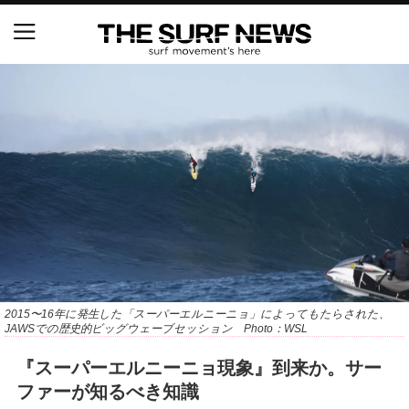
NSAと茅ヶ崎市が包括連携協定を締結 自治体との
協定は全国初、サーフィンを軸に地域活性化へ
【五十嵐カノア独占インタビュー】旧友レオ、ジャ
ックとの豪華プライベートセッション
S.ONE ショート＆ロング開幕戦・現地リポート（高
橋みなと）
ニュース
製品情報
2015〜16年に発生した「スーパーエルニーニョ」によってもたらされた、
JAWSでの歴史的ビッグウェーブセッション Photo：WSL
特集
『スーパーエルニーニョ現象』到来か。サー
ファーが知るべき知識
試合