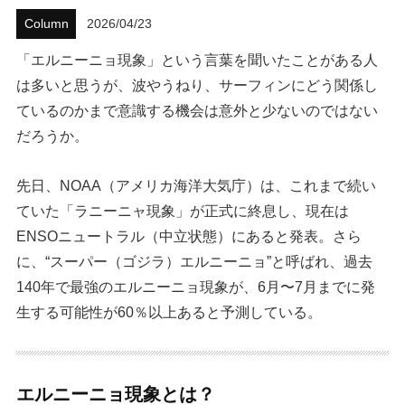
Column
2026/04/23
ハウツー
「エルニーニョ現象」という言葉を聞いたことがある人
ホリデースタイル
は多いと思うが、波やうねり、サーフィンにどう関係し
ているのかまで意識する機会は意外と少ないのではない
ウェストジャパン
だろうか。
イベント・リリース
先日、NOAA（アメリカ海洋大気庁）は、これまで続い
ていた「ラニーニャ現象」が正式に終息し、現在は
ENSOニュートラル（中立状態）にあると発表。さら
に、“スーパー（ゴジラ）エルニーニョ”と呼ばれ、過去
140年で最強のエルニーニョ現象が、6月〜7月までに発
生する可能性が60％以上あると予測している。
FOLLOW US ON
エルニーニョ現象とは？