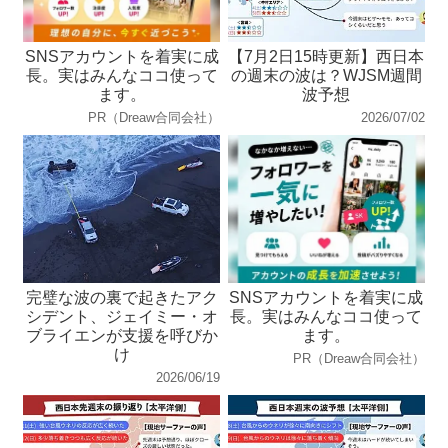
SNSアカウントを着実に成
【7月2日15時更新】西日本
長。実はみんなココ使って
の週末の波は？WJSM週間
ます。
波予想
PR（Dreaw合同会社）
2026/07/02
完璧な波の裏で起きたアク
SNSアカウントを着実に成
シデント、ジェイミー・オ
長。実はみんなココ使って
ブライエンが支援を呼びか
ます。
け
PR（Dreaw合同会社）
2026/06/19