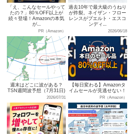
「え、こんなセールやって
過去10年で最大級のうねり
たの？」80％OFF以上が
が炸裂。ネイザン・フロー
続々登場！Amazonの本気
レンスがプエルト・エスコ
が...
ンディ...
PR（Amazon）
2026/06/18
週末はどこに波がある？
【毎日変わる】Amazonタ
TSN週間波予想（7月31日)
イムセールが見逃せない！
2026/07/31
PR（Amazon）