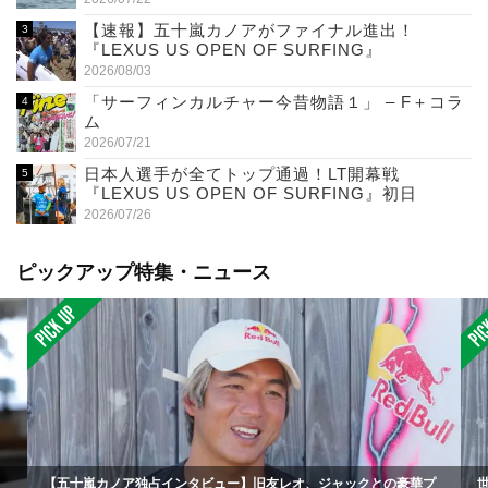
【速報】五十嵐カノアがファイナル進出！
『LEXUS US OPEN OF SURFING』
2026/08/03
「サーフィンカルチャー今昔物語１」 – F＋コラ
ム
2026/07/21
日本人選手が全てトップ通過！LT開幕戦
『LEXUS US OPEN OF SURFING』初日
2026/07/26
ピックアップ特集・ニュース
【五十嵐カノア独占インタビュー】旧友レオ、ジャックとの豪華プ