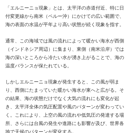
「エルニーニョ現象」とは、太平洋の赤道付近、特に日
付変更線から南米（ペルー沖）にかけての広い範囲で、
海の表面の水温が平年より高い状態が続く現象を指す。
通常、この海域では風の流れによって暖かい海水が西側
（インドネシア周辺）に集まり、東側（南米沿岸）では
海の深いところから冷たい水が湧き上がることで、海の
温度バランスが保たれている。
しかしエルニーニョ現象が発生すると、この風が弱ま
り、西側にたまっていた暖かい海水が東へと広がる。そ
の結果、海の状態だけでなく大気の流れにも変化が起
き、太平洋全体の気圧配置や風のパターンが変わってい
く。これにより、上空の風の流れや低気圧の発達する場
所、さらには台風の発生や進路にも影響が及び、世界各
地で天候のパターンが変化する。