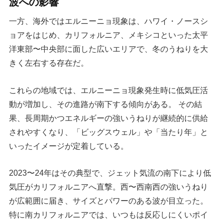
波への影響
一方、海外ではエルニーニョ現象は、ハワイ・ノースシ
ョアをはじめ、カリフォルニア、メキシコといった太平
洋東部〜中央部に面した広いエリアで、冬のうねりを大
きく左右する存在だ。
これらの地域では、エルニーニョ現象発生時に低気圧活
動が増加し、その進路が南下する傾向がある。 その結
果、長周期かつエネルギーの強いうねりが継続的に供給
されやすくなり、「ビッグスウェル」や「当たり年」と
いったイメージが定着している。
2023〜24年はその典型で、ジェット気流の南下により低
気圧がカリフォルニアへ直撃。西〜西南西の強いうねり
が広範囲に届き、サイズとパワーのある波が目立った。
特に南カリフォルニアでは、いつもは反応しにくいポイ