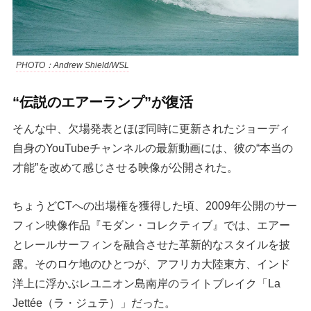
PHOTO：Andrew Shield/WSL
“伝説のエアーランプ”が復活
そんな中、欠場発表とほぼ同時に更新されたジョーディ
自身のYouTubeチャンネルの最新動画には、彼の“本当の
才能”を改めて感じさせる映像が公開された。
ちょうどCTへの出場権を獲得した頃、2009年公開のサー
フィン映像作品『モダン・コレクティブ』では、エアー
とレールサーフィンを融合させた革新的なスタイルを披
露。そのロケ地のひとつが、アフリカ大陸東方、インド
洋上に浮かぶレユニオン島南岸のライトブレイク「La
Jettée（ラ・ジュテ）」だった。