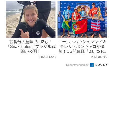
背番号の意味 Part2も！
コール・ハウシュマンド＆
「SnakeTales」ブラジル戦
テレサ・ボンヴァロが優
編が公開！
勝！CS開幕戦『Ballito P...
2026/06/28
2026/07/19
Recommended by