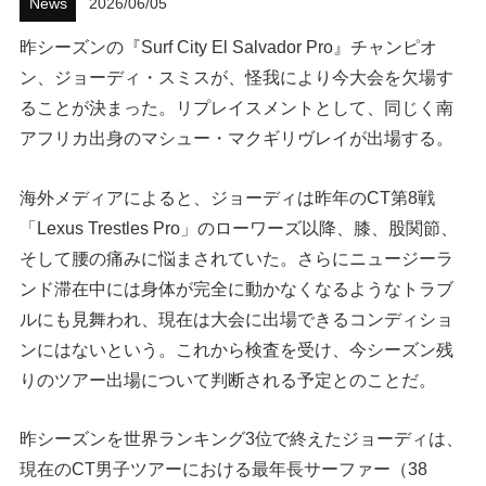
News
2026/06/05
ハウツー
昨シーズンの『Surf City El Salvador Pro』チャンピオ
ン、ジョーディ・スミスが、怪我により今大会を欠場す
ホリデースタイル
ることが決まった。リプレイスメントとして、同じく南
アフリカ出身のマシュー・マクギリヴレイが出場する。
ウェストジャパン
イベント・リリース
海外メディアによると、ジョーディは昨年のCT第8戦
「Lexus Trestles Pro」のローワーズ以降、膝、股関節、
そして腰の痛みに悩まされていた。さらにニュージーラ
ンド滞在中には身体が完全に動かなくなるようなトラブ
ルにも見舞われ、現在は大会に出場できるコンディショ
ンにはないという。これから検査を受け、今シーズン残
りのツアー出場について判断される予定とのことだ。
FOLLOW US ON
昨シーズンを世界ランキング3位で終えたジョーディは、
現在のCT男子ツアーにおける最年長サーファー（38