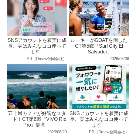
SNSアカウントを着実に成
ルーキーがGOATを倒した
長。実はみんなココ使って
CT第5戦『Surf City El
ます。
Salvador...
PR（Dreaw合同会社）
2026/06/06
五十嵐カノアが好調なスタ
SNSアカウントを着実に成
ート！CT第6戦『VIVO Rio
長。実はみんなココ使って
Pro』開幕！
ます。
2026/06/20
PR（Dreaw合同会社）