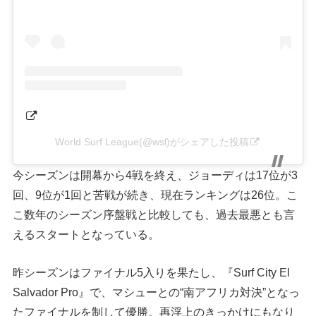
World Surf League(@wsl)がシェアした投稿
今シーズンは開幕から4戦を終え、ジョーディは17位が3
回、9位が1回と苦戦が続き、現在ランキングは26位。こ
こ数年のシーズン序盤戦と比較しても、過去最悪とも言
えるスタートとなっている。
昨シーズンはファイナル5入りを果たし、『Surf City El
Salvador Pro』で、マシューとの“南アフリカ対決”となっ
たファイナルを制して優勝。再浮上のきっかけにもなり