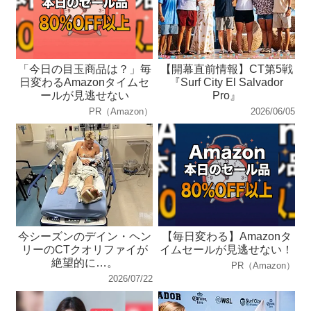
「今日の目玉商品は？」毎
【開幕直前情報】CT第5戦
日変わるAmazonタイムセ
『Surf City El Salvador
ールが見逃せない
Pro』
PR（Amazon）
2026/06/05
今シーズンのデイン・ヘン
【毎日変わる】Amazonタ
リーのCTクオリファイが
イムセールが見逃せない！
絶望的に…。
PR（Amazon）
2026/07/22