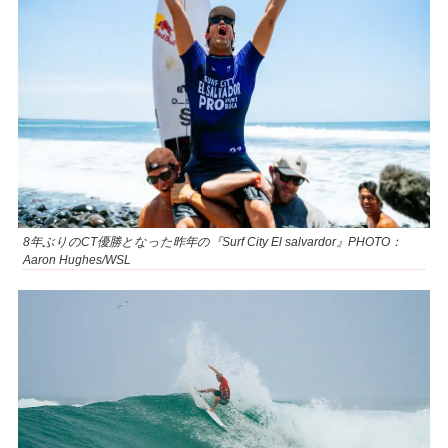
8年ぶりのCT優勝となった昨年の『Surf City El salvardor』PHOTO：
Aaron Hughes/WSL