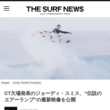
NSAと茅ヶ崎市が包括連携協定を締結 自治体との
協定は全国初、サーフィンを軸に地域活性化へ
【五十嵐カノア独占インタビュー】旧友レオ、ジャ
ックとの豪華プライベートセッション
S.ONE ショート＆ロング開幕戦・現地リポート（高
橋みなと）
ニュース
Image：Jordy Smith(Youtube)
製品情報
CT欠場発表のジョーディ・スミス、“伝説の
特集
エアーランプ”の最新映像を公開
試合