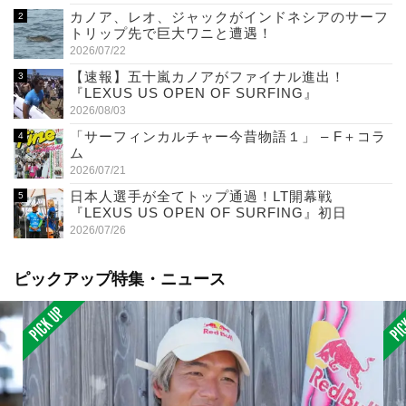
カノア、レオ、ジャックがインドネシアのサーフ
トリップ先で巨大ワニと遭遇！
2026/07/22
【速報】五十嵐カノアがファイナル進出！
『LEXUS US OPEN OF SURFING』
2026/08/03
「サーフィンカルチャー今昔物語１」 – F＋コラ
ム
2026/07/21
日本人選手が全てトップ通過！LT開幕戦
『LEXUS US OPEN OF SURFING』初日
2026/07/26
ピックアップ特集・ニュース