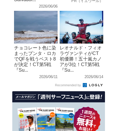
PR（イエウール）
2026/06/06
チョコレート色に染
レオナルド・フィオ
まったプンタ・ロカ
ラヴァンティがCT
でQFを戦うベスト8
初優勝！五十嵐カノ
が決定！CT第5戦
アが3位！CT第5戦
『Su...
『Su...
2026/06/11
2026/06/14
Recommended by