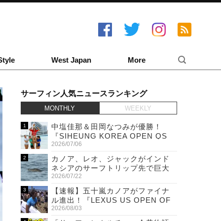
Style
West Japan
More
サーフィン人気ニュースランキング
MONTHLY
WEEKLY
中塩佳那＆田岡なつみが優勝！
『SIHEUNG KOREA OPEN QS
2026/07/06
6,000 & LQS』
カノア、レオ、ジャックがインド
ネシアのサーフトリップ先で巨大
2026/07/22
ワニと遭遇！
【速報】五十嵐カノアがファイナ
ル進出！『LEXUS US OPEN OF
2026/08/03
SURFING』