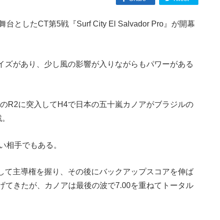
T第5戦『Surf City El Salvador Pro』が開幕
なサイズがあり、少し風の影響が入りながらもパワーがある
のR2に突入してH4で日本の五十嵐カノアがブラジルの
戦。
良い相手でもある。
出して主導権を握り、その後にバックアップスコアを伸ば
てきたが、カノアは最後の波で7.00を重ねてトータル