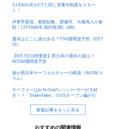
S.LEAGUEがCTと同じ背番号制度をスター
ト！
伊東李亜琉、都筑虹帆、西優司、大橋海人が参
戦！CITYWAVE 国内第2戦（8/8）
週末はどこに波がある？TSN週間波予想（8月7
日)
【8月7日11時更新】西日本の週末の波は？
WJSM週間波予想
旅が西日本サーフカルチャーの根源（WJSMコ
ラム）
サーファーはIn-N-Outのハンバーガーが大好
き！？「SnakeTales」のUSオープン編が公
開！
新着記事をもっと見る
おすすめの関連情報