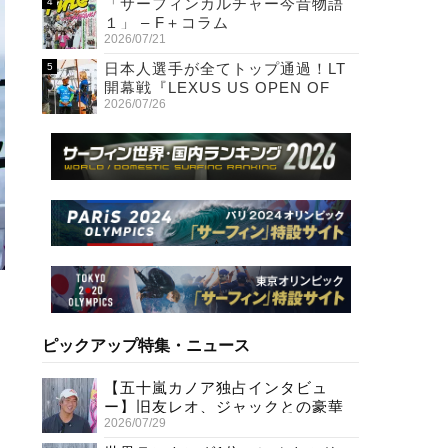
「サーフィンカルチャー今昔物語
１」 – F＋コラム
2026/07/21
日本人選手が全てトップ通過！LT
開幕戦『LEXUS US OPEN OF
2026/07/26
SURFING』初日
ピックアップ特集・ニュース
【五十嵐カノア独占インタビュ
ー】旧友レオ、ジャックとの豪華
2026/07/29
プライベートセッション