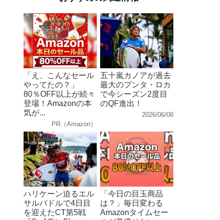
「え、こんなセール
五十嵐カノアが過去
やってたの？」
最大のプンタ・ロカ
80％OFF以上が続々
で今シーズン2度目
登場！Amazonの本
のQF進出！
気が...
2026/06/08
PR（Amazon）
ハリケーン迫るエル
「今日の目玉商品
サルバドルで4日目
は？」毎日変わる
を迎えたCT第5戦
Amazonタイムセー