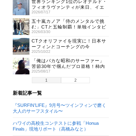
世界ランキング1位のレオナルド・
フィオラヴァンティが来日、イエ
2026/07/17
ロージャージ獲得直後の独占イン
タビュー
五十嵐カノア「侍のメンタルで挑
む」CTと五輪制覇！単独インタビ
2026/03/30
ューで熱弁
CTクオリファイを現実に！日本サ
ーフィンとコーチングの今
2025/10/22
「俺はバカな昭和のサーファー」
苦節30年で掴んだプロ資格！柿内
2025/08/17
聖文(54)の生き様
1
2
新着記事一覧
『SURFIN’LIFE』9月号〜ツインフィンで磨く
大人のサーフスタイル〜
ハワイの高校生コンテストに参戦「Honua
Finals」現地リポート（高橋みなと）