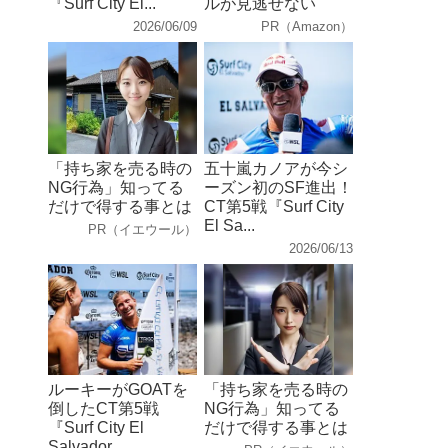
『Surf City El...
ルが見逃せない
2026/06/09
PR（Amazon）
「持ち家を売る時の
五十嵐カノアが今シ
NG行為」知ってる
ーズン初のSF進出！
だけで得する事とは
CT第5戦『Surf City
El Sa...
PR（イエウール）
2026/06/13
ルーキーがGOATを
「持ち家を売る時の
倒したCT第5戦
NG行為」知ってる
『Surf City El
だけで得する事とは
Salvador...