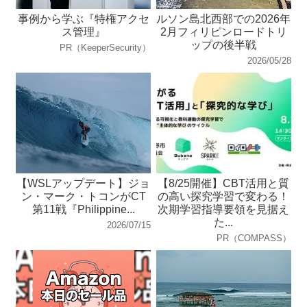
事例から学ぶ『特権アクセ
ルソン島北西部での2026年
ス管理』
2月フィリピンロードトリ
ップの後半戦
PR（KeeperSecurity）
2026/05/28
【WSLアップデート】ジョ
【8/25開催】CBT活用と質
ン・マーク・トコンがCT
の高い探究学習で変わる！
第11戦『Philippine...
次期学習指導要領を見据え
た...
2026/07/15
PR（COMPASS）