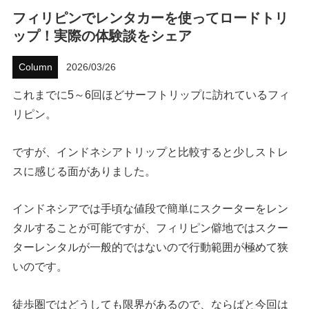
フィリピンでレンタカーを使ってロードトリ
ハウツー
ップ！実際の体験談をシェア
ホリデースタイル
Column
2026/03/26
ウェストジャパン
これまでに5～6回ほどサーフトリップに訪れているフィ
リピン。
イベント・リリース
ですが、インドネシアトリップと比較すると少しストレ
スに感じる面がありました。
インドネシアでは手頃な値段で簡単にスクーターをレン
タルすることが可能ですが、フィリピン僻地ではスクー
ターレンタルが一般的ではないので行動範囲が極めて狭
FOLLOW US ON
いのです。
徒歩圏ではどうしても限界があるので、ならばと今回は