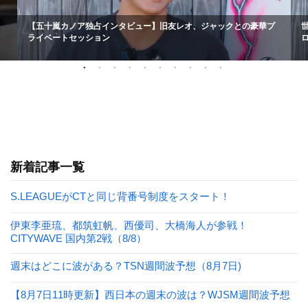
【五十嵐カノア独占インタビュー】旧友レオ、ジャックとの豪華プ
ライベートセッション
新着記事一覧
S.LEAGUEがCTと同じ背番号制度をスタート！
伊東李亜琉、都筑虹帆、西優司、大橋海人が参戦！
CITYWAVE 国内第2戦（8/8）
週末はどこに波がある？TSN週間波予想（8月7日)
【8月7日11時更新】西日本の週末の波は？WJSM週間波予想