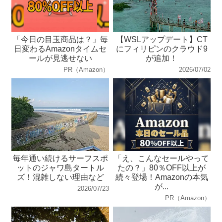
「今日の目玉商品は？」毎
【WSLアップデート】CT
日変わるAmazonタイムセ
にフィリピンのクラウド9
ールが見逃せない
が追加！
PR（Amazon）
2026/07/02
毎年通い続けるサーフスポ
「え、こんなセールやって
ットのジャワ島タートル
たの？」80％OFF以上が
ズ！混雑しない理由など
続々登場！Amazonの本気
が...
2026/07/23
PR（Amazon）