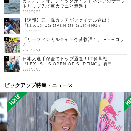
カノア、レオ、ジャックがインドネシアのサーフ
トリップ先で巨大ワニと遭遇！
2026/07/22
【速報】五十嵐カノアがファイナル進出！
『LEXUS US OPEN OF SURFING』
2026/08/03
「サーフィンカルチャー今昔物語１」 – F＋コラ
ム
2026/07/21
日本人選手が全てトップ通過！LT開幕戦
『LEXUS US OPEN OF SURFING』初日
2026/07/26
ピックアップ特集・ニュース