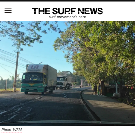
NSAと茅ヶ崎市が包括連携協定を締結 自治体との
協定は全国初、サーフィンを軸に地域活性化へ
【五十嵐カノア独占インタビュー】旧友レオ、ジャ
ックとの豪華プライベートセッション
S.ONE ショート＆ロング開幕戦・現地リポート（高
橋みなと）
ニュース
製品情報
特集
Photo: WSM
試合