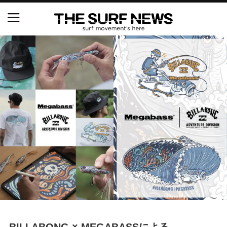
NSAと茅ヶ崎市が包括連携協定を締結 自治体との
協定は全国初、サーフィンを軸に地域活性化へ
【五十嵐カノア独占インタビュー】旧友レオ、ジャ
ックとの豪華プライベートセッション
S.ONE ショート＆ロング開幕戦・現地リポート（高
橋みなと）
ニュース
製品情報
特集
試合