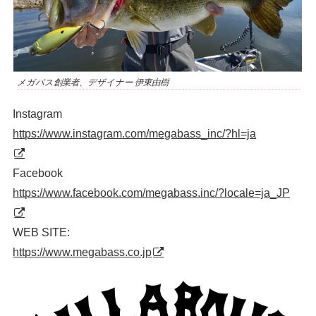
メガバス創業者、デザイナー 伊東由樹
Instagram
https://www.instagram.com/megabass_inc/?hl=ja
Facebook
https://www.facebook.com/megabass.inc/?locale=ja_JP
WEB SITE:
https://www.megabass.co.jp