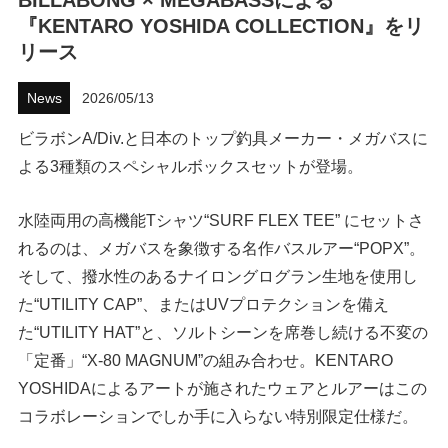
BILLABONG × MEGABASSによる
『KENTARO YOSHIDA COLLECTION』をリ
ハウツー
リース
ホリデースタイル
News
2026/05/13
ウェストジャパン
ビラボンA/Div.と日本のトップ釣具メーカー・メガバスに
よる3種類のスペシャルボックスセットが登場。
イベント・リリース
水陸両用の高機能Tシャツ“SURF FLEX TEE” にセットさ
れるのは、メガバスを象徴する名作バスルアー“POPX”。
そして、撥水性のあるナイロングログラン生地を使用し
た“UTILITY CAP”、またはUVプロテクションを備え
た“UTILITY HAT”と、ソルトシーンを席巻し続ける不変の
「定番」“X-80 MAGNUM”の組み合わせ。KENTARO
FOLLOW US ON
YOSHIDAによるアートが施されたウェアとルアーはこの
コラボレーションでしか手に入らない特別限定仕様だ。