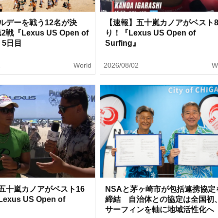
ルデーを戦う12名が決
【速報】五十嵐カノアがベスト
戦『Lexus US Open of
り！『Lexus US Open of
g』5日目
Surfing』
2
World
2026/08/02
W
五十嵐カノアがベスト16
NSAと茅ヶ崎市が包括連携協定
xus US Open of
締結 自治体との協定は全国初
』
サーフィンを軸に地域活性化へ