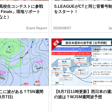
高校生コンテストに参戦
S.LEAGUEがCTと同じ背番号
a Finals」現地リポート
をスタート！
なと）
7
Event Report
2026/08/07
J
こに波がある？TSN週間
【8月7日11時更新】西日本の週
月7日)
の波は？WJSM週間波予想