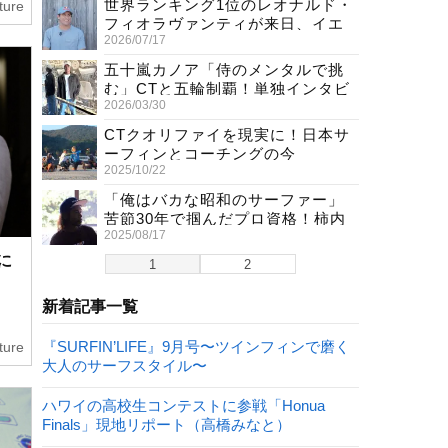
世界ランキング1位のレオナルド・
ture
フィオラヴァンティが来日、イエ
2026/07/17
ロージャージ獲得直後の独占イン
タビュー
五十嵐カノア「侍のメンタルで挑
む」CTと五輪制覇！単独インタビ
2026/03/30
ューで熱弁
CTクオリファイを現実に！日本サ
ーフィンとコーチングの今
2025/10/22
「俺はバカな昭和のサーファー」
苦節30年で掴んだプロ資格！柿内
2025/08/17
聖文(54)の生き様
に
1
2
新着記事一覧
『SURFIN’LIFE』9月号〜ツインフィンで磨く
ture
大人のサーフスタイル〜
ハワイの高校生コンテストに参戦「Honua
Finals」現地リポート（高橋みなと）