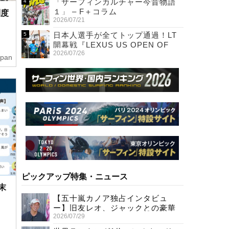
「サーフィンカルチャー今昔物語
１」 – F＋コラム
制度
2026/07/21
日本人選手が全てトップ通過！LT
開幕戦『LEXUS US OPEN OF
2026/07/26
SURFING』初日
apan
ピックアップ特集・ニュース
末
【五十嵐カノア独占インタビュ
ー】旧友レオ、ジャックとの豪華
2026/07/29
プライベートセッション