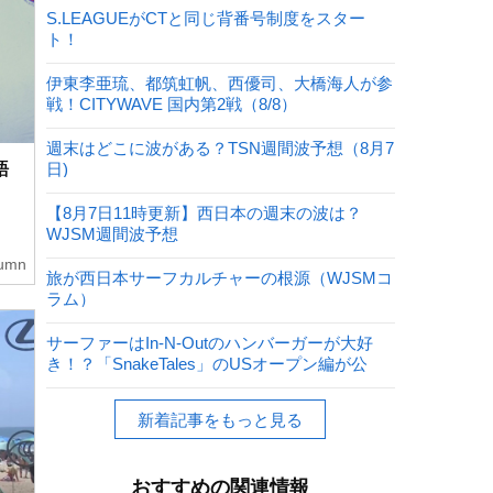
S.LEAGUEがCTと同じ背番号制度をスター
ト！
伊東李亜琉、都筑虹帆、西優司、大橋海人が参
戦！CITYWAVE 国内第2戦（8/8）
週末はどこに波がある？TSN週間波予想（8月7
語
日)
【8月7日11時更新】西日本の週末の波は？
WJSM週間波予想
umn
旅が西日本サーフカルチャーの根源（WJSMコ
ラム）
サーファーはIn-N-Outのハンバーガーが大好
き！？「SnakeTales」のUSオープン編が公
開！
新着記事をもっと見る
おすすめの関連情報