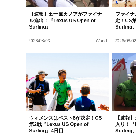
【速報】五十嵐カノアがファイナ
ファイナ
ル進出！『Lexus US Open of
定！CS第2
Surfing』
Surfin
2026/08/03
World
2026/08/0
ウィメンズはベスト8が決定！CS
【速報】
第2戦『Lexus US Open of
入り！『Le
Surfing』4日目
Surfing