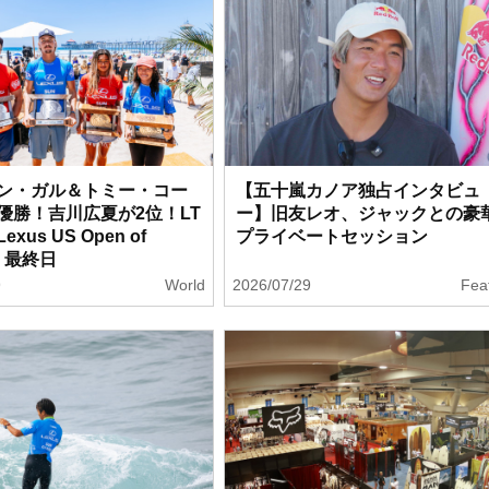
ン・ガル＆トミー・コー
【五十嵐カノア独占インタビュ
優勝！吉川広夏が2位！LT
ー】旧友レオ、ジャックとの豪
xus US Open of
プライベートセッション
g』最終日
9
World
2026/07/29
Fea