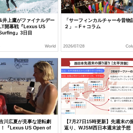
&井上鷹がファイナルデー
「サーフィンカルチャー今昔物
T開幕戦『Lexus US
２」 – F＋コラム
 Surfing』3日目
8
World
2026/07/28
Col
吉川広夏が見事な逆転劇
【7月27日15時更新】先週末の
『Lexus US Open of
返り、WJSM西日本週末波予想