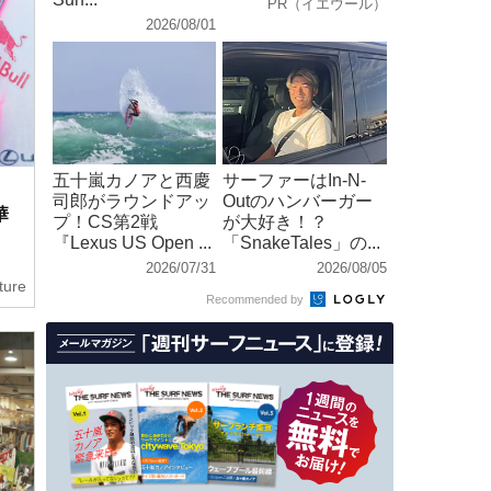
PR（イエウール）
2026/08/01
五十嵐カノアと西慶
サーファーはIn-N-
司郎がラウンドアッ
Outのハンバーガー
華
プ！CS第2戦
が大好き！？
『Lexus US Open ...
「SnakeTales」の...
2026/07/31
2026/08/05
ture
Recommended by