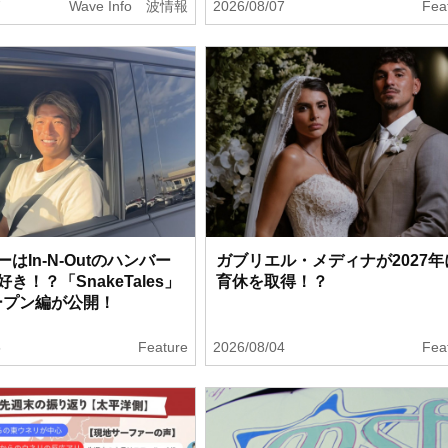
7
Wave Info 波情報
2026/08/07
Fea
はIn-N-Outのハンバー
ガブリエル・メディナが2027年
き！？「SnakeTales」
育休を取得！？
ープン編が公開！
5
Feature
2026/08/04
Fea