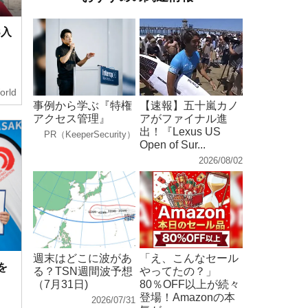
8入
orld
事例から学ぶ『特権
【速報】五十嵐カノ
アクセス管理』
アがファイナル進
出！『Lexus US
PR（KeeperSecurity）
Open of Sur...
2026/08/02
週末はどこに波があ
「え、こんなセール
を
る？TSN週間波予想
やってたの？」
、
（7月31日)
80％OFF以上が続々
登場！Amazonの本
2026/07/31