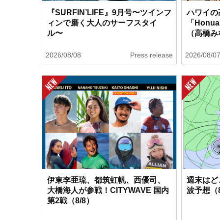
『SURFIN’LIFE』9月号〜ツインフ
ハワイの
ィンで磨く大人のサーフスタイ
「Honu
ル〜
（高橋み
2026/08/08
Press release
2026/08/0
伊東李亜琉、都筑虹帆、西優司、
週末はど
大橋海人が参戦！CITYWAVE 国内
波予想（8
第2戦（8/8）