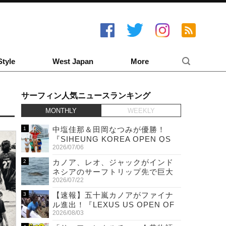
Style
West Japan
More
サーフィン人気ニュースランキング
MONTHLY
WEEKLY
中塩佳那＆田岡なつみが優勝！
『SIHEUNG KOREA OPEN QS
2026/07/06
6,000 & LQS』
カノア、レオ、ジャックがインド
ネシアのサーフトリップ先で巨大
2026/07/22
ワニと遭遇！
【速報】五十嵐カノアがファイナ
ル進出！『LEXUS US OPEN OF
2026/08/03
SURFING』