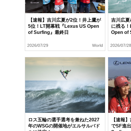
【速報】吉川広夏が2位！井上鷹が
吉川広夏
5位！LT開幕戦『Lexus US Open
に残る！L
of Surfing』最終日
Open of
2026/07/29
World
2026/07/2
ロス五輪の選手選考を兼ねた2027
【速報】
年のWSGの開催地がエルサルバド
でSF進出！