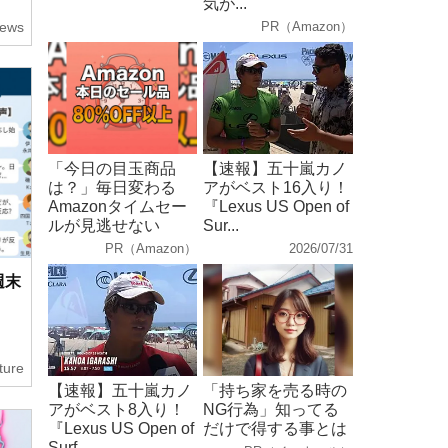
気が...
ews
PR（Amazon）
「今日の目玉商品
【速報】五十嵐カノ
は？」毎日変わる
アがベスト16入り！
Amazonタイムセー
『Lexus US Open of
ルが見逃せない
Sur...
PR（Amazon）
2026/07/31
週末
ture
【速報】五十嵐カノ
「持ち家を売る時の
アがベスト8入り！
NG行為」知ってる
『Lexus US Open of
だけで得する事とは
Surf...