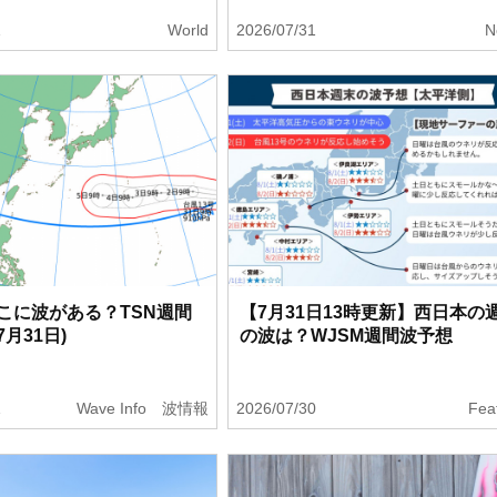
1
World
2026/07/31
N
こに波がある？TSN週間
【7月31日13時更新】西日本の
月31日)
の波は？WJSM週間波予想
1
Wave Info 波情報
2026/07/30
Fea