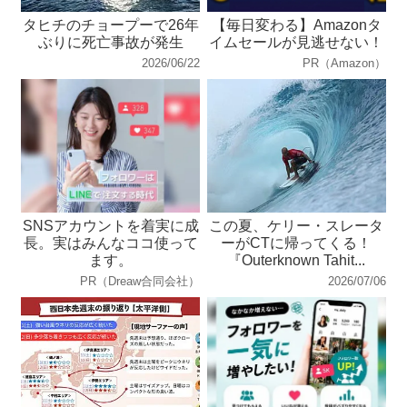
タヒチのチョープーで26年
【毎日変わる】Amazonタ
ぶりに死亡事故が発生
イムセールが見逃せない！
2026/06/22
PR（Amazon）
SNSアカウントを着実に成
この夏、ケリー・スレータ
長。実はみんなココ使って
ーがCTに帰ってくる！
ます。
『Outerknown Tahit...
PR（Dreaw合同会社）
2026/07/06