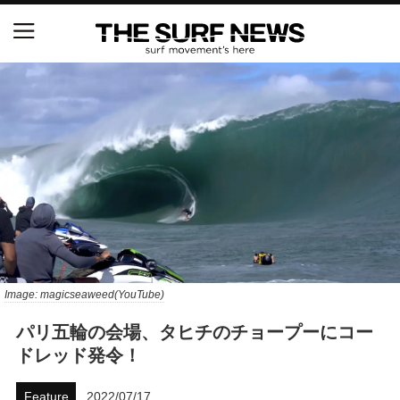
NSAと茅ヶ崎市が包括連携協定を締結 自治体との
協定は全国初、サーフィンを軸に地域活性化へ
【五十嵐カノア独占インタビュー】旧友レオ、ジャ
ックとの豪華プライベートセッション
S.ONE ショート＆ロング開幕戦・現地リポート（高
橋みなと）
ニュース
Image: magicseaweed(YouTube)
製品情報
パリ五輪の会場、タヒチのチョープーにコー
特集
ドレッド発令！
試合
Feature
2022/07/17