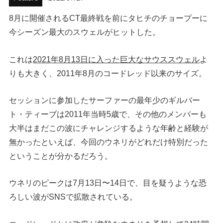
ハウツー
8月に開催されるCT最終戦を前にタヒチのチョープーに
今シーズン最大のスウェルがヒットした。
ホリデースタイル
これは
2021年8月13日に入った巨大なサウススウェル
よ
ウェストジャパン
りも大きく、2011年8月のコードレッド以来のサイズ。
イベント・リリース
セッションに参加したサーファーの最年少のギルバー
ト・ティーブは2011年当時5歳で、その他のメンバーも
大半はまだこの波にチャレンジするような年齢と経験が
無かったといえば、今回のウネリがどれだけ特別だった
ということが分かるだろう。
ウネリのピークは7月13日〜14日で、目を疑うような恐
FOLLOW US ON
ろしい波がSNSで拡散されている。