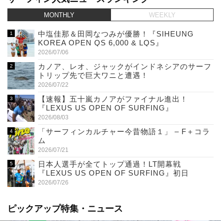
MONTHLY
WEEKLY
中塩佳那＆田岡なつみが優勝！『SIHEUNG
KOREA OPEN QS 6,000 & LQS』
2026/07/06
カノア、レオ、ジャックがインドネシアのサーフ
トリップ先で巨大ワニと遭遇！
2026/07/22
【速報】五十嵐カノアがファイナル進出！
『LEXUS US OPEN OF SURFING』
2026/08/03
「サーフィンカルチャー今昔物語１」 – F＋コラ
ム
2026/07/21
日本人選手が全てトップ通過！LT開幕戦
『LEXUS US OPEN OF SURFING』初日
2026/07/26
ピックアップ特集・ニュース