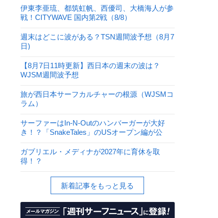
伊東李亜琉、都筑虹帆、西優司、大橋海人が参
戦！CITYWAVE 国内第2戦（8/8）
週末はどこに波がある？TSN週間波予想（8月7
日)
【8月7日11時更新】西日本の週末の波は？
WJSM週間波予想
旅が西日本サーフカルチャーの根源（WJSMコ
ラム）
サーファーはIn-N-Outのハンバーガーが大好
き！？「SnakeTales」のUSオープン編が公
開！
ガブリエル・メディナが2027年に育休を取
得！？
新着記事をもっと見る