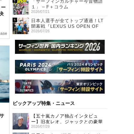
「サーフィンカルチャー今昔物語
１」 – F＋コラム
ョー
2026/07/21
催決
日本人選手が全てトップ通過！LT
開幕戦『LEXUS US OPEN OF
2026/07/26
SURFING』初日
ease
ピックアップ特集・ニュース
ンサ
【五十嵐カノア独占インタビュ
ー】旧友レオ、ジャックとの豪華
2026/07/29
プライベートセッション