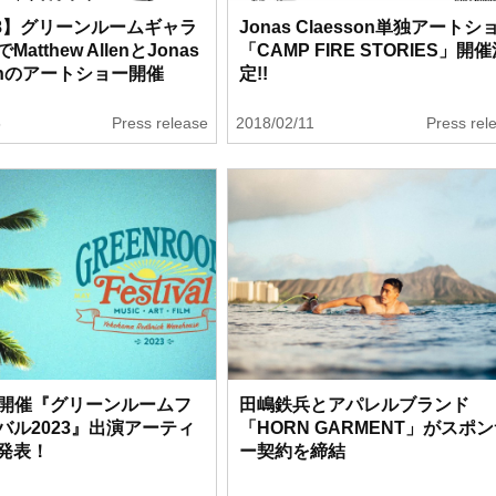
-28】グリーンルームギャラ
Jonas Claesson単独アートシ
atthew AllenとJonas
「CAMP FIRE STORIES」開
sonのアートショー開催
定!!
5
Press release
2018/02/11
Press rel
28開催『グリーンルームフ
田嶋鉄兵とアパレルブランド
バル2023』出演アーティ
「HORN GARMENT」がスポ
発表！
ー契約を締結