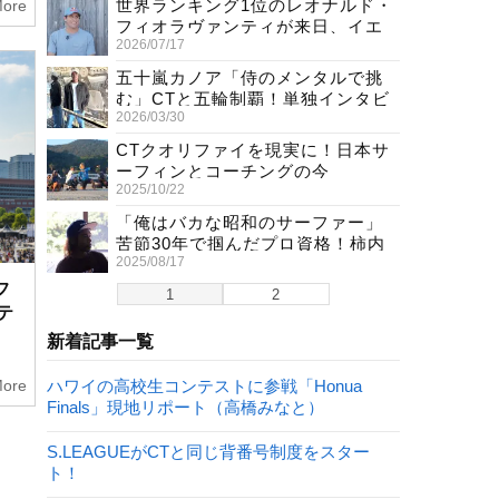
世界ランキング1位のレオナルド・
ore
フィオラヴァンティが来日、イエ
2026/07/17
ロージャージ獲得直後の独占イン
タビュー
五十嵐カノア「侍のメンタルで挑
む」CTと五輪制覇！単独インタビ
2026/03/30
ューで熱弁
CTクオリファイを現実に！日本サ
ーフィンとコーチングの今
2025/10/22
「俺はバカな昭和のサーファー」
苦節30年で掴んだプロ資格！柿内
2025/08/17
聖文(54)の生き様
フ
1
2
テ
新着記事一覧
ore
ハワイの高校生コンテストに参戦「Honua
Finals」現地リポート（高橋みなと）
S.LEAGUEがCTと同じ背番号制度をスター
ト！