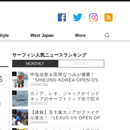
Style
West Japan
More
サーフィン人気ニュースランキング
MONTHLY
WEEKLY
中塩佳那＆田岡なつみが優勝！
『SIHEUNG KOREA OPEN QS
2026/07/06
6,000 & LQS』
カノア、レオ、ジャックがインド
ネシアのサーフトリップ先で巨大
2026/07/22
ワニと遭遇！
【速報】五十嵐カノアがファイナ
ル進出！『LEXUS US OPEN OF
2026/08/03
SURFING』