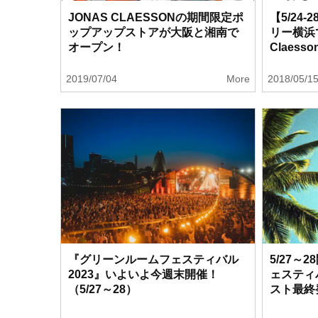
JONAS CLAESSONの期間限定ポ
【5/24
ップアップストアが大阪と湘南で
リー横浜でM
オープン！
Claes
2019/07/04
More
2018/05/1
『グリーンルームフェスティバル
5/27～
2023』いよいよ今週末開催！
ェスティ
（5/27～28）
スト最終