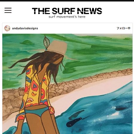
NSAと茅ヶ崎市が包括連携協定を締結 自治体との
協定は全国初、サーフィンを軸に地域活性化へ
【五十嵐カノア独占インタビュー】旧友レオ、ジャ
ックとの豪華プライベートセッション
S.ONE ショート＆ロング開幕戦・現地リポート（高
橋みなと）
ニュース
製品情報
特集
試合