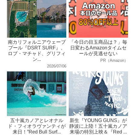
南カリフォルニアウェーブ
「今日の目玉商品は？」毎
プール『DSRT SURF』、
日変わるAmazonタイムセ
ロブ・マチャド、グリフィ
ールが見逃せない
ン...
PR（Amazon）
2026/07/06
五十嵐カノアとレオナル
新生『YOUNG GUNS』が
ド・フィオラヴァンティが
静波に上陸！五十嵐カノア
来日！”Red Bull Surf...
来場の特別上映＆『Red ...