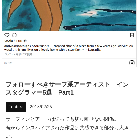
ハウツー
ホリデースタイル
ウェストジャパン
イベント・リリース
フォローすべきサーフ系アーティスト イン
スタグラマー5選 Part1
Feature
2018/02/25
FOLLOW US ON
サーフィンとアートは切っても切り離せない関係。
海からインスパイアされた作品は共感できる部分も大き
い。