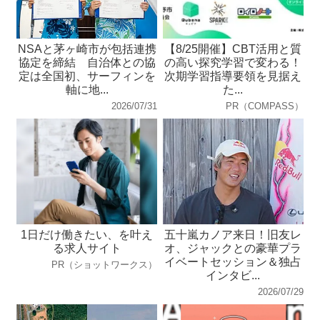
NSAと茅ヶ崎市が包括連携
【8/25開催】CBT活用と質
協定を締結 自治体との協
の高い探究学習で変わる！
定は全国初、サーフィンを
次期学習指導要領を見据え
軸に地...
た...
2026/07/31
PR（COMPASS）
1日だけ働きたい、を叶え
五十嵐カノア来日！旧友レ
る求人サイト
オ、ジャックとの豪華プラ
イベートセッション＆独占
PR（ショットワークス）
インタビ...
2026/07/29