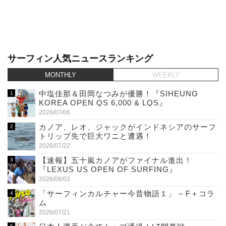
サーフィン人気ニュースランキング
MONTHLY
WEEKLY
中塩佳那＆田岡なつみが優勝！『SIHEUNG
KOREA OPEN QS 6,000 & LQS』
2026/07/06
カノア、レオ、ジャックがインドネシアのサーフ
トリップ先で巨大ワニと遭遇！
2026/07/22
【速報】五十嵐カノアがファイナル進出！
『LEXUS US OPEN OF SURFING』
2026/08/03
「サーフィンカルチャー今昔物語１」 – F＋コラ
ム
2026/07/21