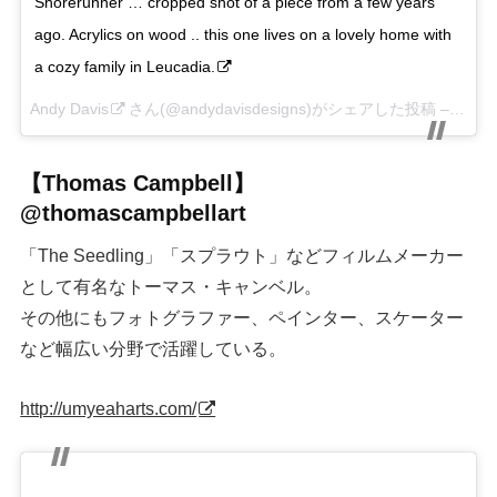
Shorerunner … cropped shot of a piece from a few years
ago. Acrylics on wood .. this one lives on a lovely home with
a cozy family in Leucadia.
Andy Davis
さん(@andydavisdesigns)がシェアした投稿 –
12月 3
【Thomas Campbell】
@thomascampbellart
「The Seedling」「スプラウト」などフィルムメーカー
として有名なトーマス・キャンベル。
その他にもフォトグラファー、ペインター、スケーター
など幅広い分野で活躍している。
http://umyeaharts.com/