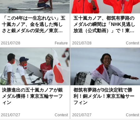
「この4年は一生忘れない」五
五十嵐カノア、都筑有夢路の
十嵐カノア、金を逃した悔し
メダルの瞬間は「NHK見逃し
さと銀メダルの栄光／東京…
放送（公式動画）」で！東…
2021/07/28
Feature
2021/07/28
Contest
決勝進出の五十嵐カノアが銀
都筑有夢路が3位決定戦で勝
メダル獲得！東京五輪サーフ
利！銅メダル！東京五輪サー
ィン
フィン
2021/07/27
Contest
2021/07/27
Contest