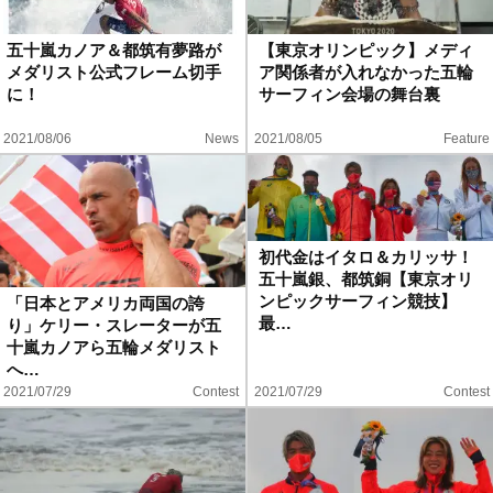
ハウツー
五十嵐カノア＆都筑有夢路が
【東京オリンピック】メディ
メダリスト公式フレーム切手
ア関係者が入れなかった五輪
ホリデースタイル
に！
サーフィン会場の舞台裏
2021/08/06
News
2021/08/05
Feature
ウェストジャパン
イベント・リリース
初代金はイタロ＆カリッサ！
五十嵐銀、都筑銅【東京オリ
ンピックサーフィン競技】
「日本とアメリカ両国の誇
最…
り」ケリー・スレーターが五
十嵐カノアら五輪メダリスト
へ…
2021/07/29
Contest
2021/07/29
Contest
FOLLOW US ON