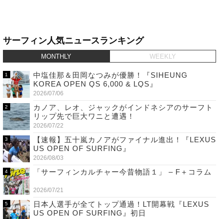
サーフィン人気ニュースランキング
MONTHLY
WEEKLY
中塩佳那＆田岡なつみが優勝！『SIHEUNG
KOREA OPEN QS 6,000 & LQS』
2026/07/06
カノア、レオ、ジャックがインドネシアのサーフト
リップ先で巨大ワニと遭遇！
2026/07/22
【速報】五十嵐カノアがファイナル進出！『LEXUS
US OPEN OF SURFING』
2026/08/03
「サーフィンカルチャー今昔物語１」 – F＋コラム
2026/07/21
日本人選手が全てトップ通過！LT開幕戦『LEXUS
US OPEN OF SURFING』初日