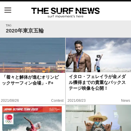
NSAと茅ヶ崎市が包括連携協定を締結 自治体との
協定は全国初、サーフィンを軸に地域活性化へ
TAG
2020年東京五輪
【五十嵐カノア独占インタビュー】旧友レオ、ジャ
ックとの豪華プライベートセッション
S.ONE ショート＆ロング開幕戦・現地リポート（高
橋みなと）
イタロ・フェレイラが金メダ
「着々と解体が進むオリンピ
ル獲得までの貴重なバックス
ックサーフィン会場」- F+
ニュース
テージ映像を公開！
製品情報
2021/08/26
Contest
2021/08/23
News
特集
試合