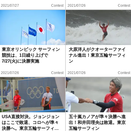
2021/07/27
Contest
2021/07/26
Contest
東京オリンピック サーフィン
大原洋人がクオーターファイ
競技は、1日繰り上げで
ナル進出！東京五輪サーフィ
7/27(火)に決勝実施
ン
2021/07/26
Contest
2021/07/26
Contest
USA直接対決。ジョンジョン
五十嵐カノアが準々決勝へ進
はここで敗退、コロヘが準々
出！和井田理央は敗退。東京
決勝へ。東京五輪サーフィ…
五輪サーフィン