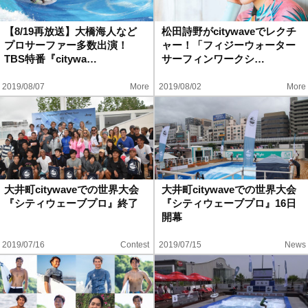
ハウツー
【8/19再放送】大橋海人など
松田詩野がcitywaveでレクチ
プロサーファー多数出演！
ャー！「フィジーウォーター
ホリデースタイル
TBS特番『citywa…
サーフィンワークシ…
2019/08/07
More
2019/08/02
More
ウェストジャパン
イベント・リリース
大井町citywaveでの世界大会
大井町citywaveでの世界大会
『シティウェーブプロ』終了
『シティウェーブプロ』16日
開幕
2019/07/16
Contest
2019/07/15
News
FOLLOW US ON