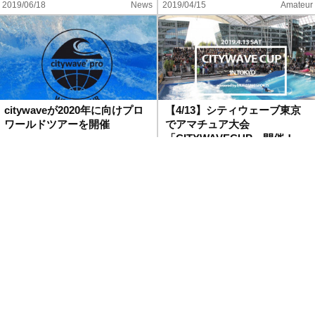
2019/06/18
News
2019/04/15
Amateur
citywaveが2020年に向けプロ
【4/13】シティウェーブ東京
ワールドツアーを開催
でアマチュア大会
「CITYWAVECUP」開催！
2019/03/22
Contest
2019/03/15
News
【3/29～30】citywave Tokyo
一般サーファーの感想は？ 品
が無料で体験できる「スポル
川大井町の人工サーフィン施
品川大…
設「citywave T…