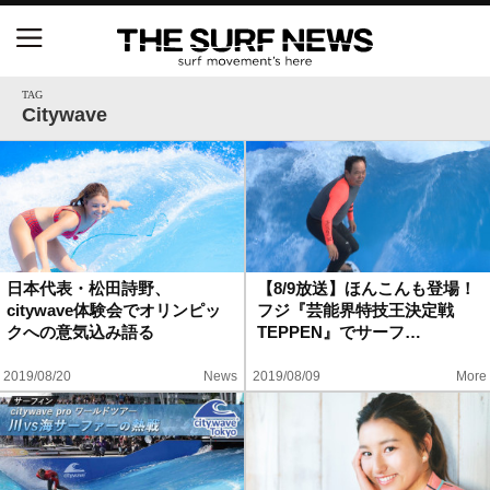
NSAと茅ヶ崎市が包括連携協定を締結 自治体との
協定は全国初、サーフィンを軸に地域活性化へ
TAG
Citywave
【五十嵐カノア独占インタビュー】旧友レオ、ジャ
ックとの豪華プライベートセッション
S.ONE ショート＆ロング開幕戦・現地リポート（高
橋みなと）
日本代表・松田詩野、
【8/9放送】ほんこんも登場！
citywave体験会でオリンピッ
フジ『芸能界特技王決定戦
ニュース
クへの意気込み語る
TEPPEN』でサーフ…
製品情報
2019/08/20
News
2019/08/09
More
特集
試合