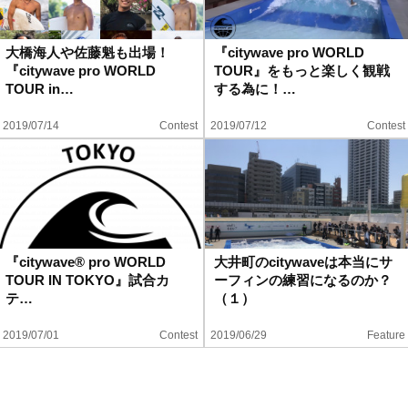
大橋海人や佐藤魁も出場！
『citywave pro WORLD
『citywave pro WORLD
TOUR』をもっと楽しく観戦
TOUR in…
する為に！…
2019/07/14
Contest
2019/07/12
Contest
『citywave® pro WORLD
大井町のcitywaveは本当にサ
TOUR IN TOKYO』試合カ
ーフィンの練習になるのか？
テ…
（１）
2019/07/01
Contest
2019/06/29
Feature