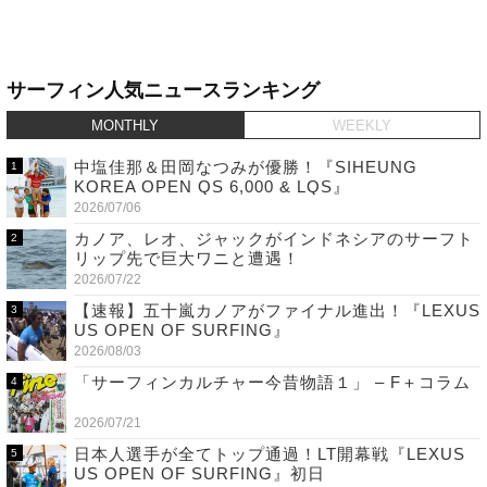
サーフィン人気ニュースランキング
MONTHLY
WEEKLY
中塩佳那＆田岡なつみが優勝！『SIHEUNG
KOREA OPEN QS 6,000 & LQS』
2026/07/06
カノア、レオ、ジャックがインドネシアのサーフト
リップ先で巨大ワニと遭遇！
2026/07/22
【速報】五十嵐カノアがファイナル進出！『LEXUS
US OPEN OF SURFING』
2026/08/03
「サーフィンカルチャー今昔物語１」 – F＋コラム
2026/07/21
日本人選手が全てトップ通過！LT開幕戦『LEXUS
US OPEN OF SURFING』初日