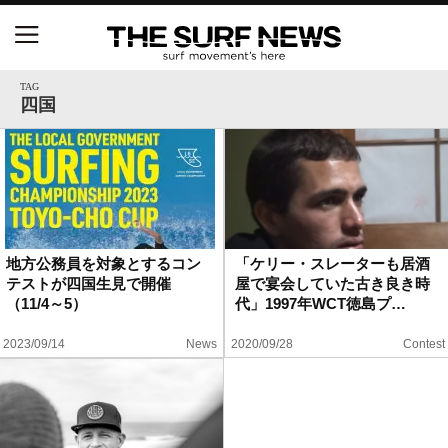
NSAと茅ヶ崎市が包括連携協定を締結 自治体との
協定は全国初、サーフィンを軸に地域活性化へ
TAG
四国
【五十嵐カノア独占インタビュー】旧友レオ、ジャ
ックとの豪華プライベートセッション
S.ONE ショート＆ロング開幕戦・現地リポート（高
橋みなと）
地方公務員を対象とするコン
「ケリー・スレーターも居酒
テストが四国生見で開催
屋で宴会していた古き良き時
ニュース
（11/4～5）
代」1997年WCT徳島プ…
製品情報
2023/09/14
News
2020/09/28
Contest
特集
試合