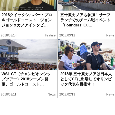
2018クイックシルバー・プロ
五十嵐カノアも参加！サーフ
＠ゴールドコースト ジョン
ランチでのチーム戦イベント
ジョン＆カノアインタビ…
『Founders' Cu…
2018/03/14
Feature
2018/03/12
News
WSL CT（チャンピオンシッ
2018年 五十嵐カノアは日本人
プツアー）2018シーズン開
としてCTに出場してオリンピ
幕。ゴールドコースト…
ック代表を目指す！
2018/03/11
News
2018/02/13
News