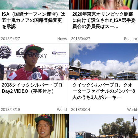
ハウツー
ISA（国際サーフィン連盟）は
2020年東京オリンピック開催
五十嵐カノアの国籍登録変更
に向けて設立されたISA選手委
ホリデースタイル
を承認
員会の委員長はスー…
2018/04/27
News
2018/04/27
Feature
ウェストジャパン
イベント・リリース
2018クイックシルバー・プロ
クイックシルバープロ、クオ
Day2 VIDEO（字幕付き）
ーターファイナルのメンバー8
人のうち3人がルーキー
2018/03/19
World
2018/03/14
World
FOLLOW US ON