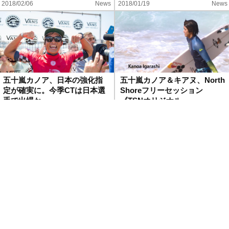
2018/02/06
News
2018/01/19
News
五十嵐カノア、日本の強化指
五十嵐カノア＆キアヌ、North
定が確実に。今季CTは日本選
Shoreフリーセッション
手で出場か。
《TSNオリジナル…
2018/01/16
Japan
2018/01/03
Feature
五十嵐カノアの2017年を振り
五十嵐カノア、日本の強化指
返る
定選手へ「日本代表として五
輪出たい」