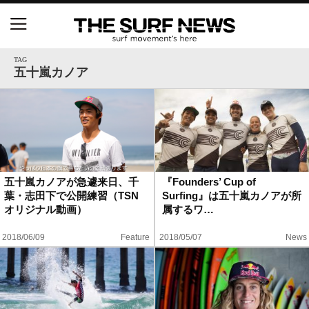
NSAと茅ヶ崎市が包括連携協定を締結 自治体との
協定は全国初、サーフィンを軸に地域活性化へ
TAG
五十嵐カノア
【五十嵐カノア独占インタビュー】旧友レオ、ジャ
ックとの豪華プライベートセッション
S.ONE ショート＆ロング開幕戦・現地リポート（高
橋みなと）
五十嵐カノアが急遽来日、千
『Founders’ Cup of
葉・志田下で公開練習（TSN
Surfing』は五十嵐カノアが所
ニュース
オリジナル動画）
属するワ…
製品情報
2018/06/09
Feature
2018/05/07
News
特集
試合