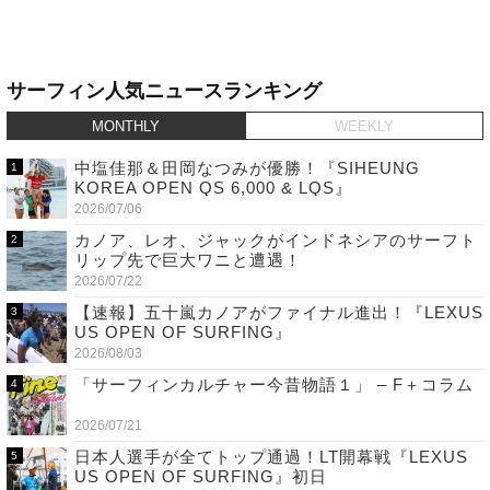
サーフィン人気ニュースランキング
MONTHLY
WEEKLY
中塩佳那＆田岡なつみが優勝！『SIHEUNG
KOREA OPEN QS 6,000 & LQS』
2026/07/06
カノア、レオ、ジャックがインドネシアのサーフト
リップ先で巨大ワニと遭遇！
2026/07/22
【速報】五十嵐カノアがファイナル進出！『LEXUS
US OPEN OF SURFING』
2026/08/03
「サーフィンカルチャー今昔物語１」 – F＋コラム
2026/07/21
日本人選手が全てトップ通過！LT開幕戦『LEXUS
US OPEN OF SURFING』初日