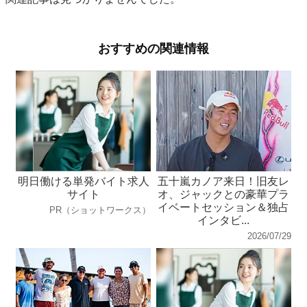
おすすめの関連情報
明日働ける単発バイト求人
五十嵐カノア来日！旧友レ
サイト
オ、ジャックとの豪華プラ
イベートセッション＆独占
PR（ショットワークス）
インタビ...
2026/07/29