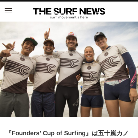
NSAと茅ヶ崎市が包括連携協定を締結 自治体との
協定は全国初、サーフィンを軸に地域活性化へ
【五十嵐カノア独占インタビュー】旧友レオ、ジャ
ックとの豪華プライベートセッション
S.ONE ショート＆ロング開幕戦・現地リポート（高
橋みなと）
ニュース
製品情報
特集
『Founders’ Cup of Surfing』は五十嵐カノ
試合