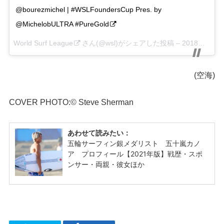
@bourezmichel | #WSLFoundersCup Pres. by
@MichelobULTRA #PureGold
World Surf League
さん(@wsl)がシェアした投稿 –
2018年 5月月6日午後4時08分PDT
(空海)
COVER PHOTO:© Steve Sherman