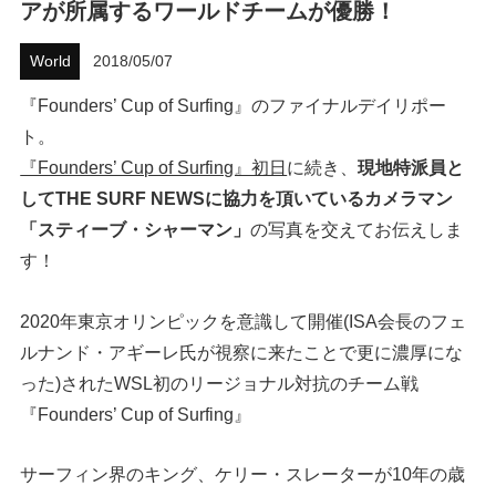
アが所属するワールドチームが優勝！
ハウツー
World
2018/05/07
ホリデースタイル
『Founders’ Cup of Surfing』のファイナルデイリポー
ト。
ウェストジャパン
『Founders’ Cup of Surfing』初日
に続き、
現地特派員と
イベント・リリース
してTHE SURF NEWSに協力を頂いているカメラマン
「スティーブ・シャーマン」
の写真を交えてお伝えしま
す！
2020年東京オリンピックを意識して開催(ISA会長のフェ
ルナンド・アギーレ氏が視察に来たことで更に濃厚にな
った)されたWSL初のリージョナル対抗のチーム戦
『Founders’ Cup of Surfing』
FOLLOW US ON
サーフィン界のキング、ケリー・スレーターが10年の歳