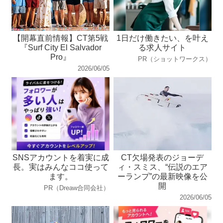
【開幕直前情報】CT第5戦
1日だけ働きたい、を叶え
『Surf City El Salvador
る求人サイト
Pro』
PR（ショットワークス）
2026/06/05
SNSアカウントを着実に成
CT欠場発表のジョーデ
長。実はみんなココ使って
ィ・スミス、“伝説のエア
ます。
ーランプ”の最新映像を公
開
PR（Dreaw合同会社）
2026/06/05