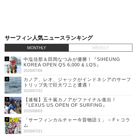
サーフィン人気ニュースランキング
MONTHLY
WEEKLY
中塩佳那＆田岡なつみが優勝！『SIHEUNG
KOREA OPEN QS 6,000 & LQS』
2026/07/06
カノア、レオ、ジャックがインドネシアのサーフ
トリップ先で巨大ワニと遭遇！
2026/07/22
【速報】五十嵐カノアがファイナル進出！
『LEXUS US OPEN OF SURFING』
2026/08/03
「サーフィンカルチャー今昔物語１」 – F＋コラ
ム
2026/07/21