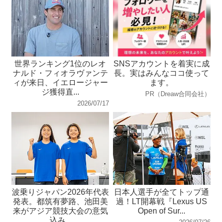
世界ランキング1位のレオ
SNSアカウントを着実に成
ナルド・フィオラヴァンテ
長。実はみんなココ使って
ィが来日、イエロージャー
ます。
ジ獲得直...
PR（Dreaw合同会社）
2026/07/17
波乗りジャパン2026年代表
日本人選手が全てトップ通
発表。都筑有夢路、池田美
過！LT開幕戦『Lexus US
来がアジア競技大会の意気
Open of Sur...
込み...