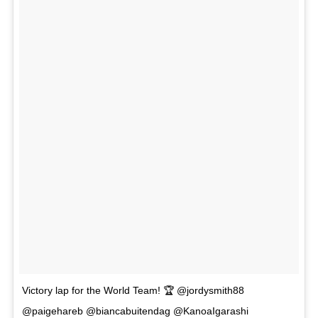
Victory lap for the World Team! 🏆 @jordysmith88
@paigehareb @biancabuitendag @KanoaIgarashi