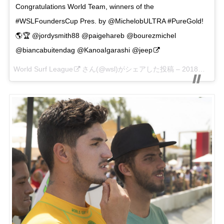
Congratulations World Team, winners of the
#WSLFoundersCup Pres. by @MichelobULTRA #PureGold!
🌎🏆 @jordysmith88 @paigehareb @bourezmichel
@biancabuitendag @KanoaIgarashi @jeep
World Surf League
さん(@wsl)がシェアした投稿 –
2018年 5月月6日午後3時58分PDT