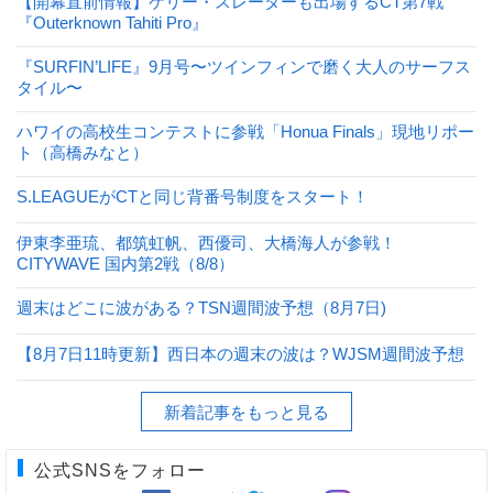
【開幕直前情報】ケリー・スレーターも出場するCT第7戦
『Outerknown Tahiti Pro』
『SURFIN’LIFE』9月号〜ツインフィンで磨く大人のサーフス
タイル〜
ハワイの高校生コンテストに参戦「Honua Finals」現地リポー
ト（高橋みなと）
S.LEAGUEがCTと同じ背番号制度をスタート！
伊東李亜琉、都筑虹帆、西優司、大橋海人が参戦！
CITYWAVE 国内第2戦（8/8）
週末はどこに波がある？TSN週間波予想（8月7日)
【8月7日11時更新】西日本の週末の波は？WJSM週間波予想
新着記事をもっと見る
公式SNSをフォロー