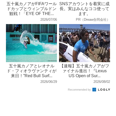
五十嵐カノアがFIFAワール
SNSアカウントを着実に成
ドカップとウィンブルドン
長。実はみんなココ使って
観戦！「EYE OF THE...
ます。
2026/07/06
PR（Dreaw合同会社）
五十嵐カノアとレオナル
【速報】五十嵐カノアがフ
ド・フィオラヴァンティが
ァイナル進出！『Lexus
来日！”Red Bull Surf...
US Open of Sur...
2026/06/29
2026/08/02
Recommended by