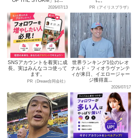
OF THE STORM」日...
に。
2026/07/13
PR（アイリスプラザ）
SNSアカウントを着実に成
世界ランキング1位のレオ
長。実はみんなココ使って
ナルド・フィオラヴァンテ
ます。
ィが来日、イエロージャー
ジ獲得直...
PR（Dreaw合同会社）
2026/07/17