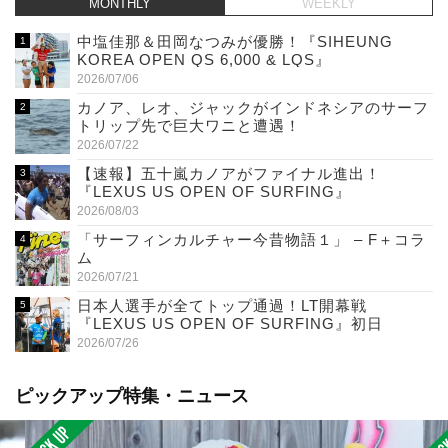
MONTHLY
WEEKLY
中塩佳那＆田岡なつみが優勝！『SIHEUNG
KOREA OPEN QS 6,000 & LQS』
2026/07/06
カノア、レオ、ジャックがインドネシアのサーフ
トリップ先で巨大ワニと遭遇！
2026/07/22
【速報】五十嵐カノアがファイナル進出！
『LEXUS US OPEN OF SURFING』
2026/08/03
「サーフィンカルチャー今昔物語１」 – F＋コラ
ム
2026/07/21
日本人選手が全てトップ通過！LT開幕戦
『LEXUS US OPEN OF SURFING』初日
2026/07/26
ピックアップ特集・ニュース