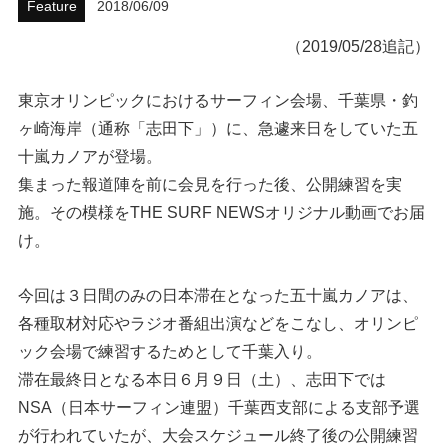
Feature
2018/06/09
ハウツー
（2019/05/28追記）
ホリデースタイル
東京オリンピックにおけるサーフィン会場、千葉県・釣
ヶ崎海岸（通称「志田下」）に、急遽来日をしていた五
ウェストジャパン
十嵐カノアが登場。
イベント・リリース
集まった報道陣を前に会見を行った後、公開練習を実
施。その模様をTHE SURF NEWSオリジナル動画でお届
け。
今回は３日間のみの日本滞在となった五十嵐カノアは、
各種取材対応やラジオ番組出演などをこなし、オリンピ
ック会場で練習するためとして千葉入り。
滞在最終日となる本日６月９日（土）、志田下では
FOLLOW US ON
NSA（日本サーフィン連盟）千葉西支部による支部予選
が行われていたが、大会スケジュール終了後の公開練習