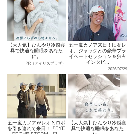
【大人気】ひんやり冷感寝
五十嵐カノア来日！旧友レ
具で快適な睡眠をあなた
オ、ジャックとの豪華プラ
に。
イベートセッション＆独占
インタビ...
PR（アイリスプラザ）
2026/07/29
五十嵐カノアがレオとロボ
【大人気】ひんやり冷感寝
を引き連れて来日！「EYE
具で快適な睡眠をあなた