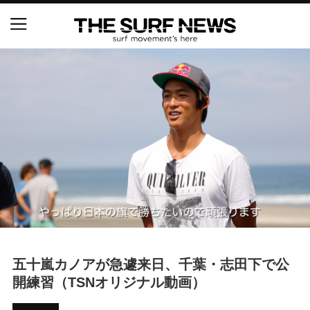
NSAと茅ヶ崎市が包括連携協定を締結 自治体との
協定は全国初、サーフィンを軸に地域活性化へ
【五十嵐カノア独占インタビュー】旧友レオ、ジャ
ックとの豪華プライベートセッション
S.ONE ショート＆ロング開幕戦・現地リポート（高
橋みなと）
ニュース
製品情報
五十嵐カノアが急遽来日、千葉・志田下で公
特集
開練習（TSNオリジナル動画）
試合