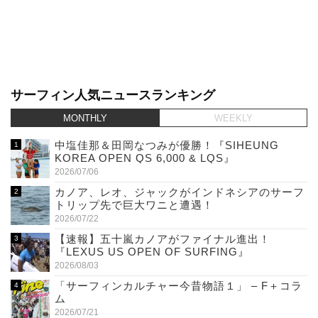
サーフィン人気ニュースランキング
MONTHLY
WEEKLY
中塩佳那＆田岡なつみが優勝！『SIHEUNG
KOREA OPEN QS 6,000 & LQS』
2026/07/06
カノア、レオ、ジャックがインドネシアのサーフ
トリップ先で巨大ワニと遭遇！
2026/07/22
【速報】五十嵐カノアがファイナル進出！
『LEXUS US OPEN OF SURFING』
2026/08/03
「サーフィンカルチャー今昔物語１」 – F＋コラ
ム
2026/07/21