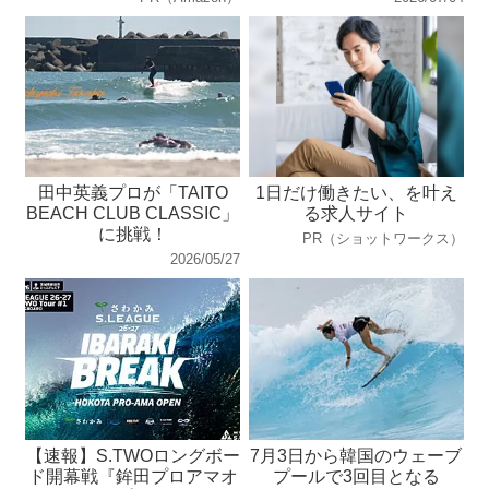
田中英義プロが「TAITO
1日だけ働きたい、を叶え
BEACH CLUB CLASSIC」
る求人サイト
に挑戦！
PR（ショットワークス）
2026/05/27
【速報】S.TWOロングボー
7月3日から韓国のウェーブ
ド開幕戦『鉾田プロアマオ
プールで3回目となる