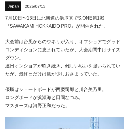
Japan
2025/07/13
ハウツー
7月10日〜13日に北海道の浜厚真でS.ONE第1戦
ホリデースタイル
『SAWAKAMI HOKKAIDO PRO』が開催された。
ウェストジャパン
大会前は台風からのウネリが入り、オフショアでグッド
コンディションに恵まれていたが、大会期間中はサイズ
イベント・リリース
ダウン。
連日オンショアが吹き続き、難しい戦いを強いられてい
たが、最終日だけは風が少しおさまっていた。
優勝はショートボードが西慶司郎と川合美乃里。
ロングボードが浜瀬海と田岡なつみ。
マスターズは河野正和だった。
FOLLOW US ON