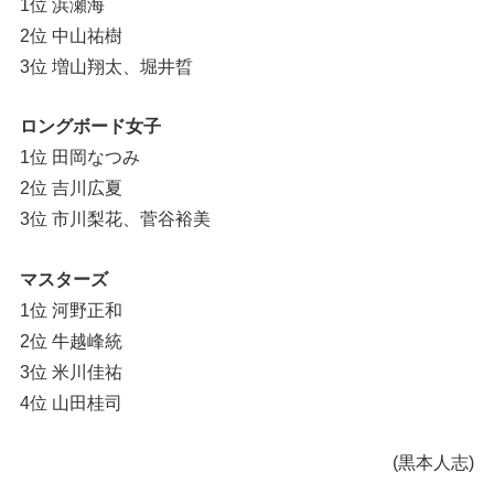
1位 浜瀬海
2位 中山祐樹
3位 増山翔太、堀井晢
ロングボード女子
1位 田岡なつみ
2位 吉川広夏
3位 市川梨花、菅谷裕美
マスターズ
1位 河野正和
2位 牛越峰統
3位 米川佳祐
4位 山田桂司
(黒本人志)