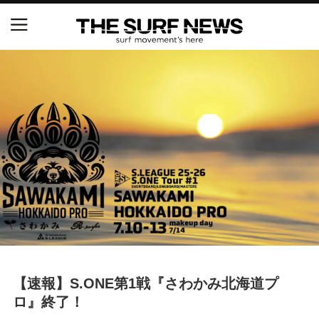
NSAと茅ヶ崎市が包括連携協定を締結 自治体との
協定は全国初、サーフィンを軸に地域活性化へ
【五十嵐カノア独占インタビュー】旧友レオ、ジャ
ックとの豪華プライベートセッション
S.ONE ショート＆ロング開幕戦・現地リポート（高
橋みなと）
ニュース
製品情報
特集
【速報】S.ONE第1戦『さわかみ北海道プ
ロ』終了！
試合