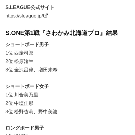
S.LEAGUE公式サイト
https://sleague.jp/
S.ONE第1戦『さわかみ北海道プロ』結果
ショートボード男子
1位 西慶司郎
2位 松原渚生
3位 金沢呂偉、増田来希
ショートボード女子
1位 川合美乃里
2位 中塩佳那
3位 松野杏莉、野中美波
ロングボード男子