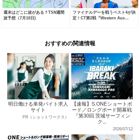
週末はどこに波がある？TSN週間
ファイナルデーを戦うベスト4が決
波予想（7月10日)
定！CT第2戦『Western Aus…
おすすめの関連情報
明日働ける単発バイト求人
【速報】S.ONEショートボ
サイト
ード／ロングボード開幕戦
『第30回 茨城サーフィン
PR（ショットワークス）
ク...
2026/07/12