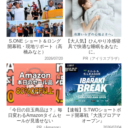
S.ONE ショート＆ロング
【大人気】ひんやり冷感寝
開幕戦・現地リポート（高
具で快適な睡眠をあなた
橋みなと）
に。
2026/07/20
PR（アイリスプラザ）
「今日の目玉商品は？」毎
【速報】S.TWOショートボ
日変わるAmazonタイムセ
ード開幕戦『大洗プロアマ
ールが見逃せない
オープン』
PR（Amazon）
2026/07/04