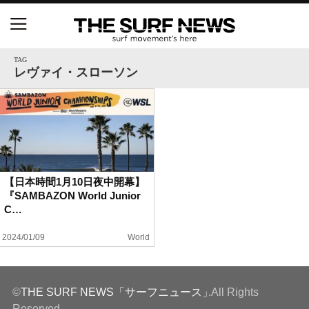
NSAと茅ヶ崎市が包括連携協定を締結 自治体との
協定は全国初、サーフィンを軸に地域活性化へ
TAG
レヴァイ・スローソン
【五十嵐カノア独占インタビュー】旧友レオ、ジャ
ックとの豪華プライベートセッション
S.ONE ショート＆ロング開幕戦・現地リポート（高
橋みなと）
【日本時間1月10日夜中開幕】
『SAMBAZON World Junior
ニュース
C…
製品情報
2024/01/09
World
特集
©
THE SURF NEWS「サーフニュース」
.All Rights
試合
Reserved.