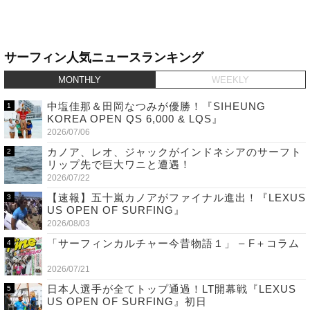
サーフィン人気ニュースランキング
MONTHLY
WEEKLY
中塩佳那＆田岡なつみが優勝！『SIHEUNG
KOREA OPEN QS 6,000 & LQS』
2026/07/06
カノア、レオ、ジャックがインドネシアのサーフト
リップ先で巨大ワニと遭遇！
2026/07/22
【速報】五十嵐カノアがファイナル進出！『LEXUS
US OPEN OF SURFING』
2026/08/03
「サーフィンカルチャー今昔物語１」 – F＋コラム
2026/07/21
日本人選手が全てトップ通過！LT開幕戦『LEXUS
US OPEN OF SURFING』初日