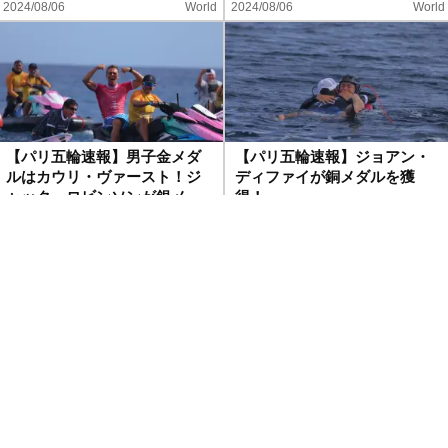
2024/08/06
World
2024/08/06
World
【パリ五輪速報】男子金メダ
【パリ五輪速報】ジョアン・
ルはカウリ・ヴァースト！ジ
ディファイが銅メダルを獲
ャック・ロビンソンが銀メ
得！
ダ…
2024/08/06
World
2024/08/06
World
【パリ五輪速報】ガブリエ
【パリ五輪速報】女子決勝
ル・メディナが銅メダルを獲
は、キャロライン・マークス
得！
vsタティアナ・ウェストン・
…