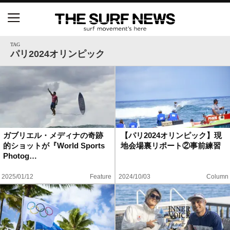
NSAと茅ヶ崎市が包括連携協定を締結 自治体との
協定は全国初、サーフィンを軸に地域活性化へ
TAG
パリ2024オリンピック
【五十嵐カノア独占インタビュー】旧友レオ、ジャ
ックとの豪華プライベートセッション
S.ONE ショート＆ロング開幕戦・現地リポート（高
橋みなと）
ガブリエル・メディナの奇跡
【パリ2024オリンピック】現
的ショットが『World Sports
地会場裏リポート②事前練習
ニュース
Photog…
製品情報
2025/01/12
Feature
2024/10/03
Column
特集
試合