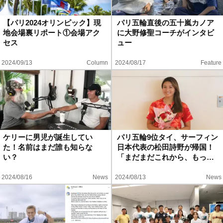
ハウツー
【パリ2024オリンピック】現
パリ五輪直後の五十嵐カノア
地会場裏リポート①会場アク
に大野修聖コーチがインタビ
ホリデースタイル
セス
ュー
2024/09/13
Column
2024/08/17
Feature
ウェストジャパン
イベント・リリース
ケリーに男児が誕生してい
パリ五輪9位タイ、サーフィン
た！名前はまだ誰も知らな
日本代表の松田詩野が帰国！
い？
「まだまだこれから、もっ…
2024/08/16
News
2024/08/13
News
FOLLOW US ON