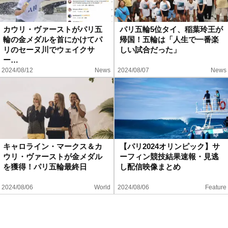
カウリ・ヴァーストがパリ五
パリ五輪5位タイ、稲葉玲王が
輪の金メダルを首にかけてパ
帰国！五輪は「人生で一番楽
リのセーヌ川でウェイクサ
しい試合だった」
ー…
2024/08/12
News
2024/08/07
News
キャロライン・マークス＆カ
【パリ2024オリンピック】サ
ウリ・ヴァーストが金メダル
ーフィン競技結果速報・見逃
を獲得！パリ五輪最終日
し配信映像まとめ
2024/08/06
World
2024/08/06
Feature