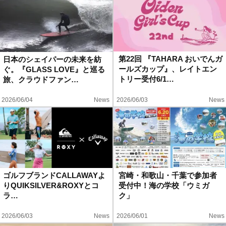
第22回 『TAHARA おいでんガ
日本のシェイパーの未来を紡
ールズカップ』、レイトエン
ぐ。『GLASS LOVE』と巡る
トリー受付6/1…
旅、クラウドファン…
2026/06/04
News
2026/06/03
News
ゴルフブランドCALLAWAYよ
宮崎・和歌山・千葉で参加者
りQUIKSILVER&ROXYとコ
受付中！海の学校「ウミガ
ラ…
ク」
2026/06/03
News
2026/06/01
News