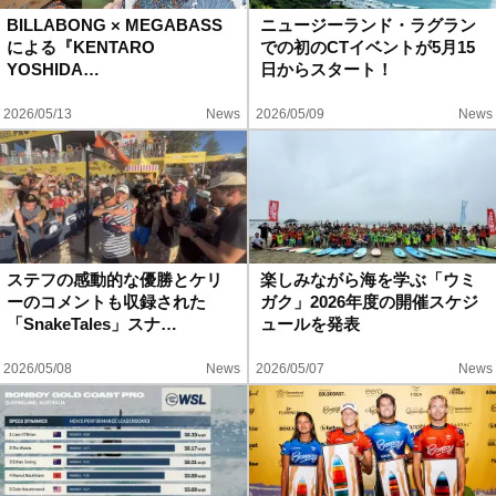
BILLABONG × MEGABASS
ニュージーランド・ラグラン
による『KENTARO
での初のCTイベントが5月15
YOSHIDA…
日からスタート！
2026/05/13
News
2026/05/09
News
ステフの感動的な優勝とケリ
楽しみながら海を学ぶ「ウミ
ーのコメントも収録された
ガク」2026年度の開催スケジ
「SnakeTales」スナ…
ュールを発表
2026/05/08
News
2026/05/07
News