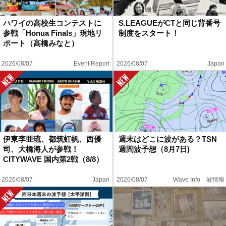
ハウツー
ハワイの高校生コンテストに
S.LEAGUEがCTと同じ背番号
参戦「Honua Finals」現地リ
制度をスタート！
ホリデースタイル
ポート（高橋みなと）
2026/08/07
Event Report
2026/08/07
Japan
ウェストジャパン
イベント・リリース
伊東李亜琉、都筑虹帆、西優
週末はどこに波がある？TSN
司、大橋海人が参戦！
週間波予想（8月7日)
CITYWAVE 国内第2戦（8/8）
2026/08/07
Japan
2026/08/07
Wave Info 波情報
FOLLOW US ON