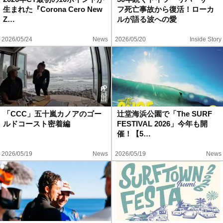
生まれた『Corona Cero New
フ死亡事故から復活！ローカ
Z…
ルが語る波への愛
2026/05/24
News
2026/05/20
Inside Story
「CCC」五十嵐カノアのゴー
辻堂海浜公園で「The SURF
ルドコースト密着編
FESTIVAL 2026」今年も開
催！【5…
2026/05/19
News
2026/05/19
News