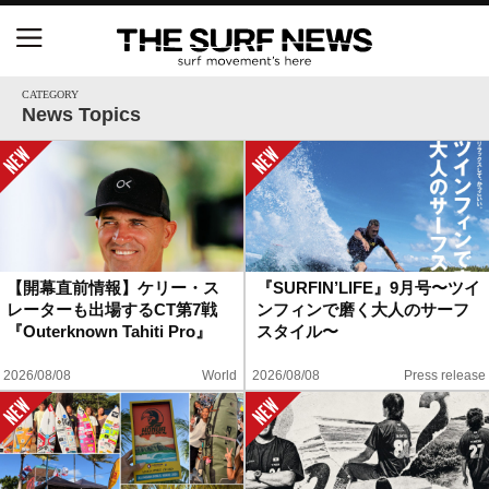
NSAと茅ヶ崎市が包括連携協定を締結 自治体との
協定は全国初、サーフィンを軸に地域活性化へ
CATEGORY
News Topics
【五十嵐カノア独占インタビュー】旧友レオ、ジャ
ックとの豪華プライベートセッション
S.ONE ショート＆ロング開幕戦・現地リポート（高
橋みなと）
【開幕直前情報】ケリー・ス
『SURFIN’LIFE』9月号〜ツイ
レーターも出場するCT第7戦
ンフィンで磨く大人のサーフ
ニュース
『Outerknown Tahiti Pro』
スタイル〜
製品情報
2026/08/08
World
2026/08/08
Press release
特集
試合