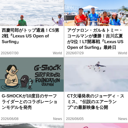
西慶司郎がトップ通過！CS第
アヴァロン・ガル＆トミー・
2戦『Lexus US Open of
コールマンが優勝！吉川広夏
Surfing』
が2位！LT開幕戦『Lexus US
Open of Surfing』最終日
2026/07/30
World
2026/07/29
World
G-SHOCKが10度目のサーフ
CT欠場発表のジョーディ・ス
ライダーとのコラボレーショ
ミス、“伝説のエアーラン
ンモデルを発売
プ”の最新映像を公開
2026/06/08
News
2026/06/05
News