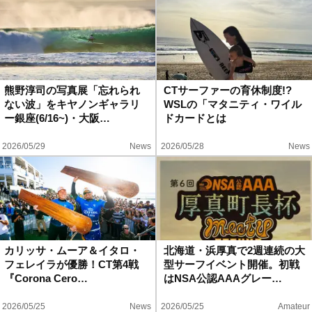
熊野淳司の写真展「忘れられ
CTサーファーの育休制度!?
ない波」をキヤノンギャラリ
WSLの「マタニティ・ワイル
ー銀座(6/16~)・大阪…
ドカードとは
2026/05/29
News
2026/05/28
News
カリッサ・ムーア＆イタロ・
北海道・浜厚真で2週連続の大
フェレイラが優勝！CT第4戦
型サーフイベント開催。初戦
『Corona Cero…
はNSA公認AAAグレー…
2026/05/25
News
2026/05/25
Amateur