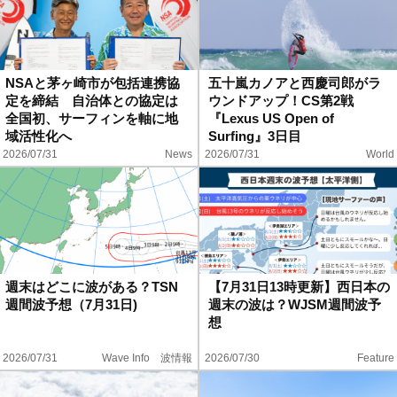
NSAと茅ヶ崎市が包括連携協
五十嵐カノアと西慶司郎がラ
定を締結 自治体との協定は
ウンドアップ！CS第2戦
全国初、サーフィンを軸に地
『Lexus US Open of
域活性化へ
Surfing』3日目
2026/07/31
News
2026/07/31
World
週末はどこに波がある？TSN
【7月31日13時更新】西日本の
週間波予想（7月31日)
週末の波は？WJSM週間波予
想
2026/07/31
Wave Info 波情報
2026/07/30
Feature