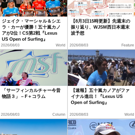
ジェイク・マーシャル＆シエ
【8月3日15時更新】先週末の
ラ・カーが優勝！五十嵐カノ
振り返り、WJSM西日本週末
アが2位！CS第2戦『Lexus
波予想
US Open of Surfing』
2026/08/03
World
2026/08/03
Feature
「サーフィンカルチャー今昔
【速報】五十嵐カノアがファ
物語３」 – F＋コラム
イナル進出！『Lexus US
Open of Surfing』
2026/08/03
Column
2026/08/03
World