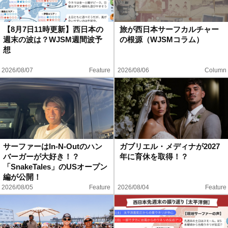
【8月7日11時更新】西日本の
旅が西日本サーフカルチャー
週末の波は？WJSM週間波予
の根源（WJSMコラム）
想
2026/08/07
Feature
2026/08/06
Column
サーファーはIn-N-Outのハン
ガブリエル・メディナが2027
バーガーが大好き！？
年に育休を取得！？
「SnakeTales」のUSオープン
編が公開！
2026/08/05
Feature
2026/08/04
Feature