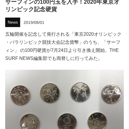
サーフィンの100円玉を入手！2020年東京オ
リンピック記念硬貨
ハウツー
News
2019/08/01
ホリデースタイル
五輪開催を記念して発行される「東京2020オリンピック
ウェストジャパン
・パラリンピック競技大会記念貨幣」のうち、「サーフ
ィン」 の100円硬貨が7月24日より引き換え開始。THE
イベント・リリース
SURF NEWS編集部でも両替しに行ってみた。
FOLLOW US ON