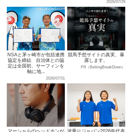
2026/07/29
NSAと茅ヶ崎市が包括連携
競馬予想サイトの真実、暴
協定を締結 自治体との協
露します。
定は全国初、サーフィンを
PR（BettingBreakDown）
軸に地...
2026/07/31
マーシャルのヘッドホンが
波乗りジャパン2026年代表