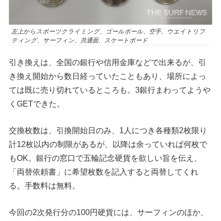
左上からスポーツクライミング、ゴールボール、空手、ウエイトリフ
ティング、サーフィン、共通面、スケートボード
引き換えは、全国の銀行や信用金庫などで出来るが、引
き換え開始から数日経っていたこともあり、場所によっ
ては既に売り切れているところも。3銀行まわってようや
くGETできた。
交換枚数は、引換開始日のみ、1人につき各種類2枚限り
計12枚以内の制限があるが、以降は余っていれば何枚で
もOK。銀行の窓口で五輪記念硬貨を欲しい旨を伝え、
「両替依頼書」に希望枚数を記入すると両替してくれ
る。手数料は無料。
今回の2次発行分の100円硬貨には、サーフィンのほか、