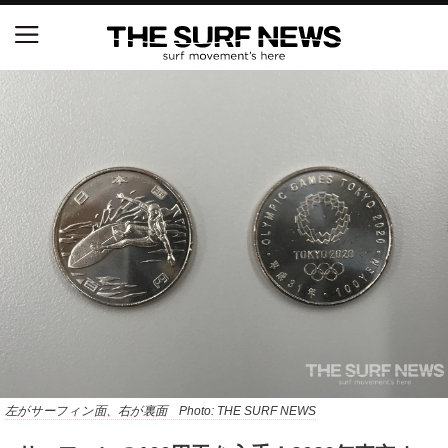
NSAと茅ヶ崎市が包括連携協定を締結 自治体との
協定は全国初、サーフィンを軸に地域活性化へ
【五十嵐カノア独占インタビュー】旧友レオ、ジャ
ックとの豪華プライベートセッション
S.ONE ショート＆ロング開幕戦・現地リポート（高
橋みなと）
ニュース
製品情報
特集
左がサーフィン面、右が裏面 Photo: THE SURF NEWS
試合