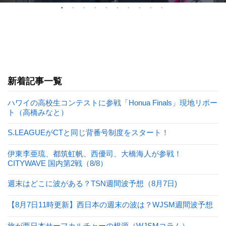
新着記事一覧
ハワイの高校生コンテストに参戦「Honua Finals」現地リポー
ト（高橋みなと）
S.LEAGUEがCTと同じ背番号制度をスタート！
伊東李亜琉、都筑虹帆、西優司、大橋海人が参戦！
CITYWAVE 国内第2戦（8/8）
週末はどこに波がある？TSN週間波予想（8月7日)
【8月7日11時更新】西日本の週末の波は？WJSM週間波予想
旅が西日本サーフカルチャーの根源（WJSMコラム）