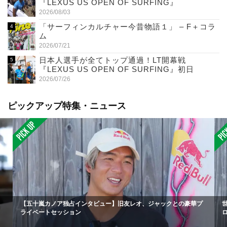
『LEXUS US OPEN OF SURFING』
2026/08/03
「サーフィンカルチャー今昔物語１」 – F＋コラ
ム
2026/07/21
日本人選手が全てトップ通過！LT開幕戦
『LEXUS US OPEN OF SURFING』初日
2026/07/26
ピックアップ特集・ニュース
【五十嵐カノア独占インタビュー】旧友レオ、ジャックとの豪華プ
ライベートセッション