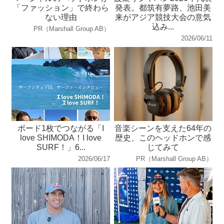
「ファッション」で終わら
発表。都筑有夢路、池田美
ない理由
来がアジア競技大会の意気
込み...
PR（Marshall Group AB）
2026/06/11
ボード1枚でつながる「I
音楽シーンを支えた64年の
love SHIMODA！I love
歴史、このヘッドホンで感
SURF！」6...
じてみて
2026/06/17
PR（Marshall Group AB）