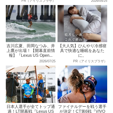
PR（アイリスプラザ）
2026/05/25
吉川広夏、田岡なつみ、井
【大人気】ひんやり冷感寝
上鷹が出場！【開幕直前情
具で快適な睡眠をあなた
報】『Lexus US Open...
に。
2026/07/25
PR（アイリスプラザ）
日本人選手が全てトップ通
ファイナルデーを戦う選手
過！LT開幕戦『Lexus US
が決定！CT第6戦『VIVO