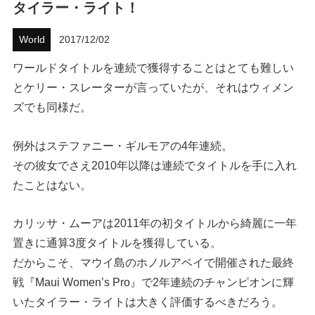
タイラー・ライト！
ハウツー
World
2017/12/02
ホリデースタイル
ワールドタイトルを連続で獲得することはとても難しい
とケリー・スレーターが言っていたが、それはウィメン
ウェストジャパン
ズでも同様だ。
イベント・リリース
例外はステファニー・ギルモアの4年連続。
その彼女でさえ2010年以降は連続でタイトルを手に入れ
たことはない。
カリッサ・ムーアは2011年の初タイトルから綺麗に一年
置きに通算3度タイトルを獲得している。
だからこそ、マウイ島のホノルアベイで開催された最終
FOLLOW US ON
戦『Maui Women’s Pro』で2年連続のチャンピオンに輝
いたタイラー・ライトは大きく評価するべきだろう。