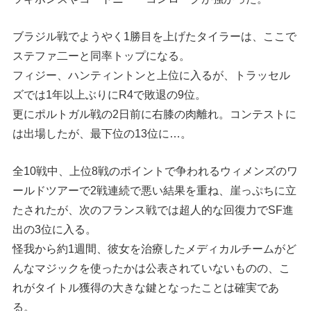
ブラジル戦でようやく1勝目を上げたタイラーは、ここで
ステファ二ーと同率トップになる。
フィジー、ハンティントンと上位に入るが、トラッセル
ズでは1年以上ぶりにR4で敗退の9位。
更にポルトガル戦の2日前に右膝の肉離れ。コンテストに
は出場したが、最下位の13位に…。
全10戦中、上位8戦のポイントで争われるウィメンズのワ
ールドツアーで2戦連続で悪い結果を重ね、崖っぷちに立
たされたが、次のフランス戦では超人的な回復力でSF進
出の3位に入る。
怪我から約1週間、彼女を治療したメディカルチームがど
んなマジックを使ったかは公表されていないものの、こ
れがタイトル獲得の大きな鍵となったことは確実であ
る。