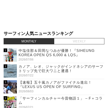
サーフィン人気ニュースランキング
MONTHLY
WEEKLY
中塩佳那＆田岡なつみが優勝！『SIHEUNG
KOREA OPEN QS 6,000 & LQS』
2026/07/06
カノア、レオ、ジャックがインドネシアのサーフ
トリップ先で巨大ワニと遭遇！
2026/07/22
【速報】五十嵐カノアがファイナル進出！
『LEXUS US OPEN OF SURFING』
2026/08/03
「サーフィンカルチャー今昔物語１」 – F＋コラ
ム
2026/07/21