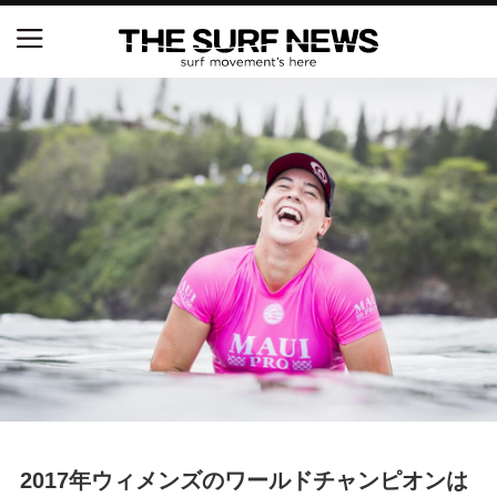
NSAと茅ヶ崎市が包括連携協定を締結 自治体との
協定は全国初、サーフィンを軸に地域活性化へ
【五十嵐カノア独占インタビュー】旧友レオ、ジャ
ックとの豪華プライベートセッション
S.ONE ショート＆ロング開幕戦・現地リポート（高
橋みなと）
ニュース
製品情報
特集
2017年ウィメンズのワールドチャンピオンは
試合