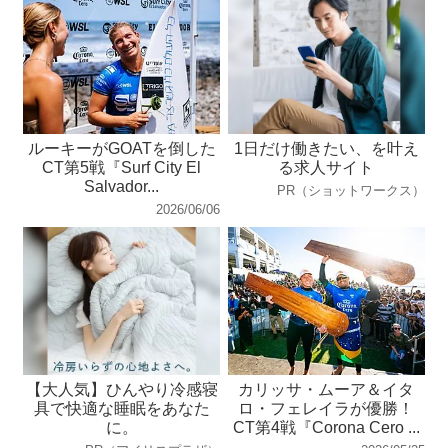
ルーキーがGOATを倒した
1日だけ働きたい、を叶え
CT第5戦『Surf City El
る求人サイト
Salvador...
PR（ショットワークス）
2026/06/06
【大人気】ひんやり冷感寝
カリッサ・ムーア＆イタ
具で快適な睡眠をあなた
ロ・フェレイラが優勝！
に。
CT第4戦『Corona Cero ...