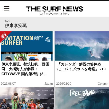
NSAと茅ヶ崎市が包括連携協定を締結 自治体との
協定は全国初、サーフィンを軸に地域活性化へ
TAG
伊東李安琉
【五十嵐カノア独占インタビュー】旧友レオ、ジャ
ックとの豪華プライベートセッション
S.ONE ショート＆ロング開幕戦・現地リポート（高
橋みなと）
伊東李亜琉、都筑虹帆、西優
「カレンダー解説の箸休め
司、大橋海人が参戦！
に…パイプのCSを考察」 - F+
ニュース
CITYWAVE 国内第2戦（8…
製品情報
2026/08/07
Japan
2026/02/10
Column
特集
試合