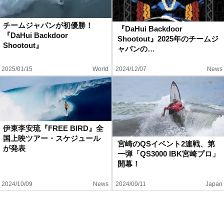
チームジャパンが初優勝！
『DaHui Backdoor
『DaHui Backdoor
Shootout』2025年のチームジ
Shootout』
ャパンの…
2025/01/15
World
2024/12/07
News
伊東李安琉『FREE BIRD』全
国上映ツアー・スケジュール
宮崎のQSイベント2連戦、第
が発表
一弾「QS3000 IBK宮崎プロ」
開幕！
2024/10/09
News
2024/09/11
Japan