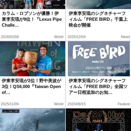
ハウツー
カラム・ロブソンが優勝！伊
伊東李安琉のシグネチャーフ
東李安琉が9位！『Lexus Pipe
ィルム「FREE BIRD」千葉上
ホリデースタイル
Challe…
映会が開催
2026/02/06
World
2025/12/04
News
ウェストジャパン
イベント・リリース
伊東李安琉が2位！野中美波が
伊東李安琉のシグネチャーフ
3位！QS6,000『Taiwan Open
ィルム「FREE BIRD」全国ツ
of…
アー日程追加のお知…
2025/11/09
World
2025/08/15
Feature
FOLLOW US ON