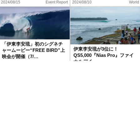
2024/08/15
Event Report
2024/08/10
World
「伊東李安琉」初のシグネチ
伊東李安琉が3位に！
ャームービー“FREE BIRD”上
QS5,000『Nias Pro』ファイ
映会が開催（7/…
ナルデイ
2024/07/08
News
2024/06/14
World
伊東李安琉・平原颯馬・上山
堀口真平がGoPro装着で挑む
キアヌ久里朱をフィーチャー
『DaHui Backdoor
したQuiksilverの…
Shootout…