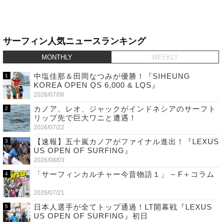
サーフィン人気ニュースランキング
MONTHLY
WEEKLY
中塩佳那＆田岡なつみが優勝！『SIHEUNG
KOREA OPEN QS 6,000 & LQS』
2026/07/06
カノア、レオ、ジャックがインドネシアのサーフト
リップ先で巨大ワニと遭遇！
2026/07/22
【速報】五十嵐カノアがファイナル進出！『LEXUS
US OPEN OF SURFING』
2026/08/03
「サーフィンカルチャー今昔物語１」 – F＋コラム
2026/07/21
日本人選手が全てトップ通過！LT開幕戦『LEXUS
US OPEN OF SURFING』初日