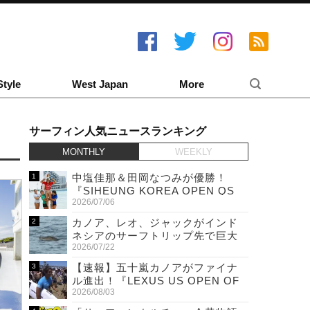
Style
West Japan
More
サーフィン人気ニュースランキング
MONTHLY
WEEKLY
中塩佳那＆田岡なつみが優勝！
『SIHEUNG KOREA OPEN QS
2026/07/06
6,000 & LQS』
カノア、レオ、ジャックがインド
ネシアのサーフトリップ先で巨大
2026/07/22
ワニと遭遇！
【速報】五十嵐カノアがファイナ
ル進出！『LEXUS US OPEN OF
2026/08/03
SURFING』