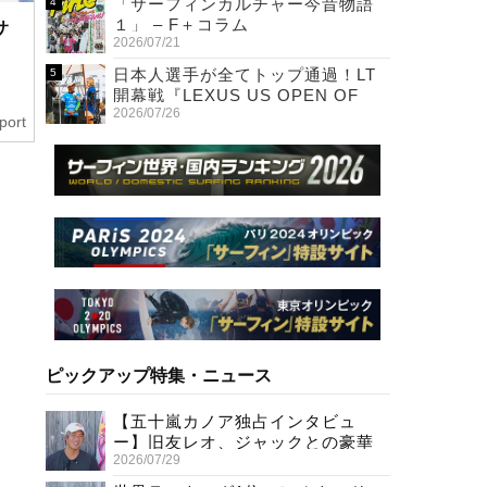
「サーフィンカルチャー今昔物語
１」 – F＋コラム
サ
2026/07/21
日本人選手が全てトップ通過！LT
開幕戦『LEXUS US OPEN OF
2026/07/26
SURFING』初日
port
ピックアップ特集・ニュース
【五十嵐カノア独占インタビュ
ー】旧友レオ、ジャックとの豪華
2026/07/29
プライベートセッション