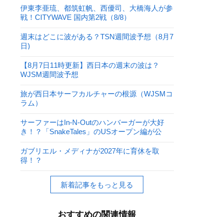
伊東李亜琉、都筑虹帆、西優司、大橋海人が参
戦！CITYWAVE 国内第2戦（8/8）
週末はどこに波がある？TSN週間波予想（8月7
日)
【8月7日11時更新】西日本の週末の波は？
WJSM週間波予想
旅が西日本サーフカルチャーの根源（WJSMコ
ラム）
サーファーはIn-N-Outのハンバーガーが大好
き！？「SnakeTales」のUSオープン編が公
開！
ガブリエル・メディナが2027年に育休を取
得！？
新着記事をもっと見る
おすすめの関連情報