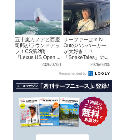
五十嵐カノアと西慶
サーファーはIn-N-
司郎がラウンドアッ
Outのハンバーガー
プ！CS第2戦
が大好き！？
『Lexus US Open ...
「SnakeTales」の...
2026/07/31
2026/08/05
Recommended by