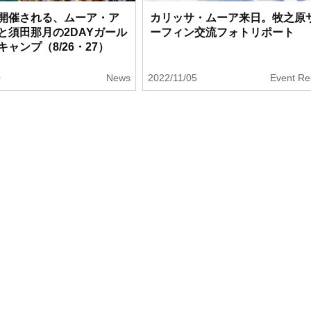
開催される、ムーア・ア
カリッサ・ムーア来日。牧之原
と須田那月の2DAYガール
ーフィン交流フォトリポート
ャンプ（8/26・27）
0
News
2022/11/05
Event Re