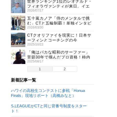
世界ランキング1位のレオナルド・
フィオラヴァンティが来日、イエ
2026/07/17
ロージャージ獲得直後の独占イン
タビュー
五十嵐カノア「侍のメンタルで挑
む」CTと五輪制覇！単独インタビ
2026/03/30
ューで熱弁
CTクオリファイを現実に！日本サ
ーフィンとコーチングの今
2025/10/22
「俺はバカな昭和のサーファー」
苦節30年で掴んだプロ資格！柿内
2025/08/17
聖文(54)の生き様
1
2
新着記事一覧
ハワイの高校生コンテストに参戦「Honua
Finals」現地リポート（高橋みなと）
S.LEAGUEがCTと同じ背番号制度をスター
ト！