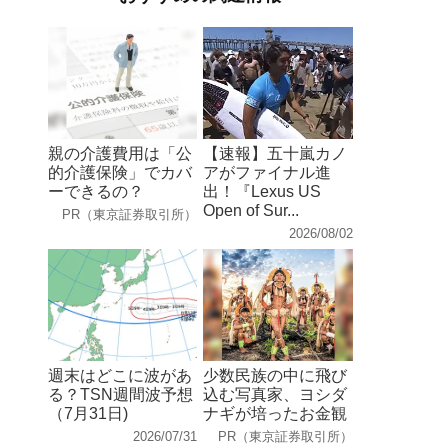
親の介護費用は「公
【速報】五十嵐カノ
的介護保険」でカバ
アがファイナル進
ーできるの？
出！『Lexus US
Open of Sur...
PR（東京証券取引所）
2026/08/02
週末はどこに波があ
少数民族の中に飛び
る？TSN週間波予想
込む写真家、ヨシダ
（7月31日)
ナギが培ったお金観
2026/07/31
PR（東京証券取引所）