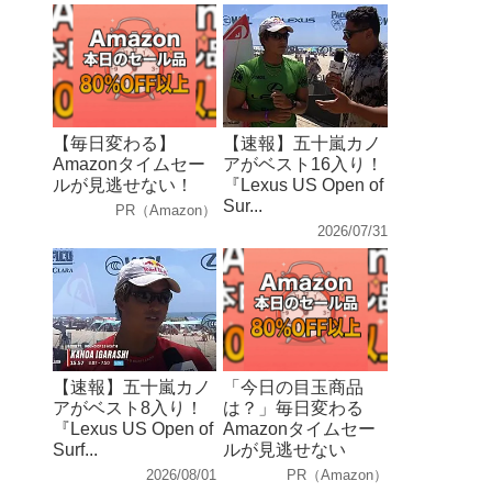
【毎日変わる】
【速報】五十嵐カノ
Amazonタイムセー
アがベスト16入り！
ルが見逃せない！
『Lexus US Open of
Sur...
PR（Amazon）
2026/07/31
【速報】五十嵐カノ
「今日の目玉商品
アがベスト8入り！
は？」毎日変わる
『Lexus US Open of
Amazonタイムセー
Surf...
ルが見逃せない
2026/08/01
PR（Amazon）