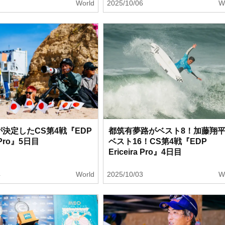
2
World
2025/10/06
W
が決定したCS第4戦『EDP
都筑有夢路がベスト8！加藤翔
a Pro』5日目
ベスト16！CS第4戦『EDP
Ericeira Pro』4日目
4
World
2025/10/03
W