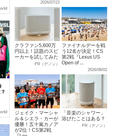
2026/07/22
orld
クラファン5,600万
ファイナルデーを戦
円以上！話題のスピ
う12名が決定！CS
ーカーを試してみた
第2戦『Lexus US
Open of ...
PR（デノン）
2026/08/02
g
は？
orld
ジェイク・マーシャ
「音楽のシャワー」
ル＆シエラ・カーが
浴びたことはある？
優勝！五十嵐カノア
PR（デノン）
が2位！CS第2戦
『Lex...