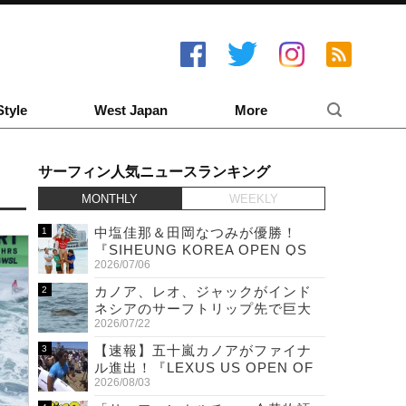
Style
West Japan
More
サーフィン人気ニュースランキング
MONTHLY
WEEKLY
中塩佳那＆田岡なつみが優勝！
『SIHEUNG KOREA OPEN QS
2026/07/06
6,000 & LQS』
カノア、レオ、ジャックがインド
ネシアのサーフトリップ先で巨大
2026/07/22
ワニと遭遇！
【速報】五十嵐カノアがファイナ
ル進出！『LEXUS US OPEN OF
2026/08/03
SURFING』