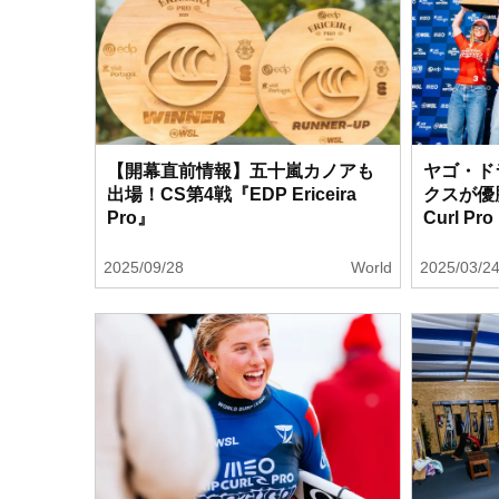
【開幕直前情報】五十嵐カノアも
ヤゴ・ド
出場！CS第4戦『EDP Ericeira
クスが優勝
Pro』
Curl Pro
2025/09/28
World
2025/03/2