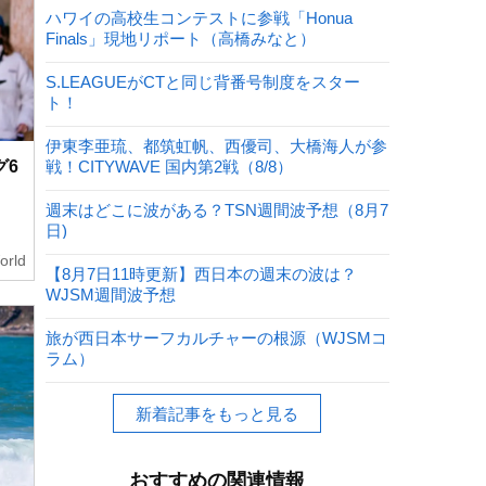
ハワイの高校生コンテストに参戦「Honua
Finals」現地リポート（高橋みなと）
S.LEAGUEがCTと同じ背番号制度をスター
ト！
伊東李亜琉、都筑虹帆、西優司、大橋海人が参
グ6
戦！CITYWAVE 国内第2戦（8/8）
週末はどこに波がある？TSN週間波予想（8月7
日)
orld
【8月7日11時更新】西日本の週末の波は？
WJSM週間波予想
旅が西日本サーフカルチャーの根源（WJSMコ
ラム）
新着記事をもっと見る
おすすめの関連情報