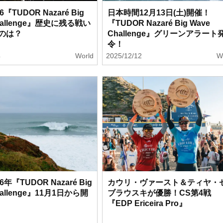
26『TUDOR Nazaré Big
日本時間12月13日(土)開催！
hallenge』歴史に残る戦い
『TUDOR Nazaré Big Wave
のは？
Challenge』グリーンアラート
令！
4
World
2025/12/12
W
26年『TUDOR Nazaré Big
カウリ・ヴァースト＆ティヤ・
hallenge』11月1日から開
ブラウスキが優勝！CS第4戦
『EDP Ericeira Pro』