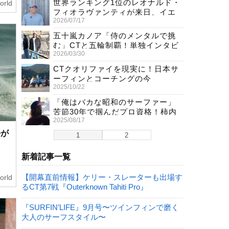
世界ランキング1位のレオナルド・
orld
フィオラヴァンティが来日、イエ
2026/07/17
ロージャージ獲得直後の独占イン
タビュー
五十嵐カノア「侍のメンタルで挑
む」CTと五輪制覇！単独インタビ
2026/03/30
ューで熱弁
CTクオリファイを現実に！日本サ
ーフィンとコーチングの今
2025/10/22
「俺はバカな昭和のサーファー」
苦節30年で掴んだプロ資格！柿内
2025/08/17
聖文(54)の生き様
平が
1
2
新着記事一覧
【開幕直前情報】ケリー・スレーターも出場す
orld
るCT第7戦『Outerknown Tahiti Pro』
『SURFIN’LIFE』9月号〜ツインフィンで磨く
大人のサーフスタイル〜