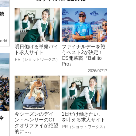
第
orld
明日働ける単発バイ
ファイナルデーを戦
ト求人サイト
うベスト2が決定！
CS開幕戦『Ballito
PR（ショットワークス）
Pro』
2026/07/17
今シーズンのデイ
1日だけ働きたい、
』今
ン・ヘンリーのCT
を叶える求人サイト
クオリファイが絶望
PR（ショットワークス）
的に…。