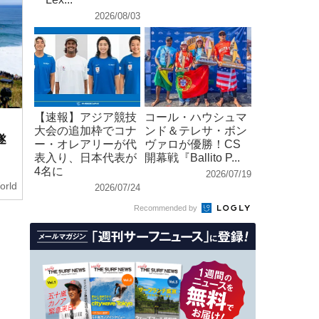
2026/08/03
【速報】アジア競技
コール・ハウシュマ
大会の追加枠でコナ
ンド＆テレサ・ボン
遂
ー・オレアリーが代
ヴァロが優勝！CS
表入り、日本代表が
開幕戦『Ballito P...
4名に
2026/07/19
orld
2026/07/24
Recommended by