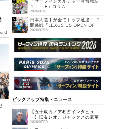
「サーフィンカルチャー今昔物語
１」 – F＋コラム
2026/07/21
発
日本人選手が全てトップ通過！LT
開幕戦『LEXUS US OPEN OF
2026/07/26
SURFING』初日
orld
ピックアップ特集・ニュース
ゼ
【五十嵐カノア独占インタビュ
ー】旧友レオ、ジャックとの豪華
2026/07/29
プライベートセッション