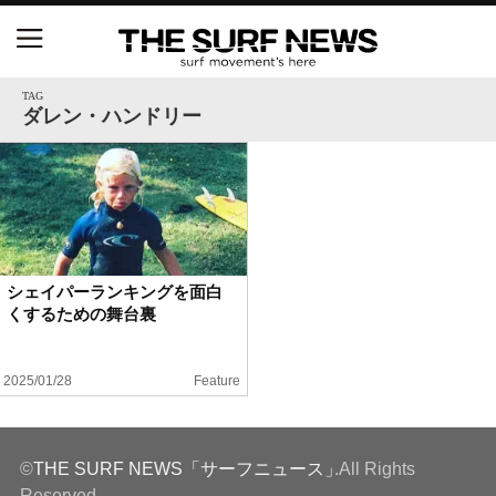
NSAと茅ヶ崎市が包括連携協定を締結 自治体との
協定は全国初、サーフィンを軸に地域活性化へ
TAG
ダレン・ハンドリー
【五十嵐カノア独占インタビュー】旧友レオ、ジャ
ックとの豪華プライベートセッション
S.ONE ショート＆ロング開幕戦・現地リポート（高
橋みなと）
シェイパーランキングを面白
くするための舞台裏
ニュース
製品情報
2025/01/28
Feature
特集
©
THE SURF NEWS「サーフニュース」
.All Rights
試合
Reserved.