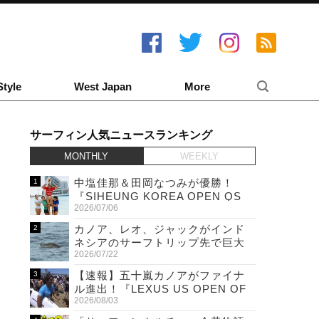
Style
West Japan
More
サーフィン人気ニュースランキング
MONTHLY
WEEKLY
中塩佳那＆田岡なつみが優勝！
『SIHEUNG KOREA OPEN QS
2026/07/06
6,000 & LQS』
カノア、レオ、ジャックがインド
ネシアのサーフトリップ先で巨大
2026/07/22
ワニと遭遇！
【速報】五十嵐カノアがファイナ
ル進出！『LEXUS US OPEN OF
2026/08/03
SURFING』