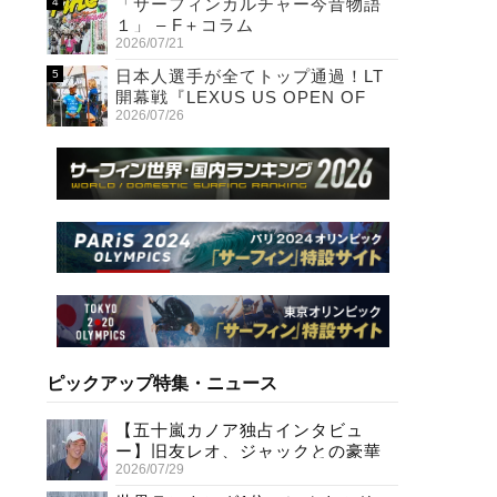
「サーフィンカルチャー今昔物語
１」 – F＋コラム
2026/07/21
日本人選手が全てトップ通過！LT
開幕戦『LEXUS US OPEN OF
2026/07/26
SURFING』初日
ピックアップ特集・ニュース
【五十嵐カノア独占インタビュ
ー】旧友レオ、ジャックとの豪華
2026/07/29
プライベートセッション