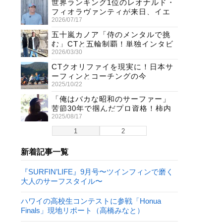
世界ランキング1位のレオナルド・
フィオラヴァンティが来日、イエ
2026/07/17
ロージャージ獲得直後の独占イン
タビュー
五十嵐カノア「侍のメンタルで挑
む」CTと五輪制覇！単独インタビ
2026/03/30
ューで熱弁
CTクオリファイを現実に！日本サ
ーフィンとコーチングの今
2025/10/22
「俺はバカな昭和のサーファー」
苦節30年で掴んだプロ資格！柿内
2025/08/17
聖文(54)の生き様
1
2
新着記事一覧
『SURFIN’LIFE』9月号〜ツインフィンで磨く
大人のサーフスタイル〜
ハワイの高校生コンテストに参戦「Honua
Finals」現地リポート（高橋みなと）