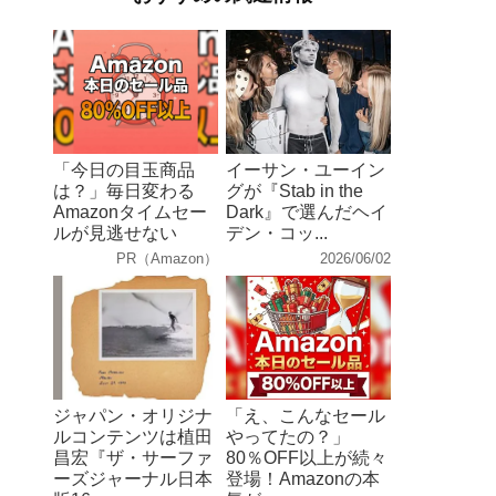
「今日の目玉商品
イーサン・ユーイン
は？」毎日変わる
グが『Stab in the
Amazonタイムセー
Dark』で選んだヘイ
ルが見逃せない
デン・コッ...
PR（Amazon）
2026/06/02
ジャパン・オリジナ
「え、こんなセール
ルコンテンツは植田
やってたの？」
昌宏『ザ・サーファ
80％OFF以上が続々
ーズジャーナル日本
登場！Amazonの本