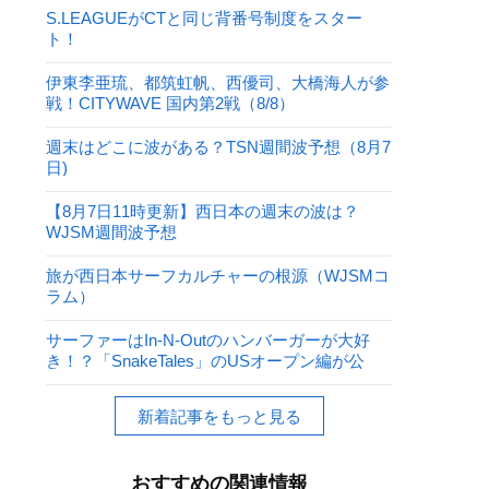
S.LEAGUEがCTと同じ背番号制度をスター
ト！
伊東李亜琉、都筑虹帆、西優司、大橋海人が参
戦！CITYWAVE 国内第2戦（8/8）
週末はどこに波がある？TSN週間波予想（8月7
日)
【8月7日11時更新】西日本の週末の波は？
WJSM週間波予想
旅が西日本サーフカルチャーの根源（WJSMコ
ラム）
サーファーはIn-N-Outのハンバーガーが大好
き！？「SnakeTales」のUSオープン編が公
開！
新着記事をもっと見る
おすすめの関連情報