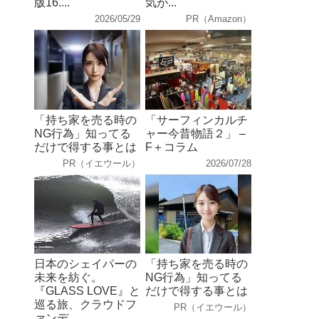
版16....
気が...
2026/05/29
PR（Amazon）
「持ち家を売る時の
「サーフィンカルチ
NG行為」知ってる
ャー今昔物語２」 –
だけで得する事とは
F＋コラム
PR（イエウール）
2026/07/28
日本のシェイパーの
「持ち家を売る時の
未来を紡ぐ。
NG行為」知ってる
『GLASS LOVE』と
だけで得する事とは
巡る旅、クラウドフ
PR（イエウール）
ァンデ...