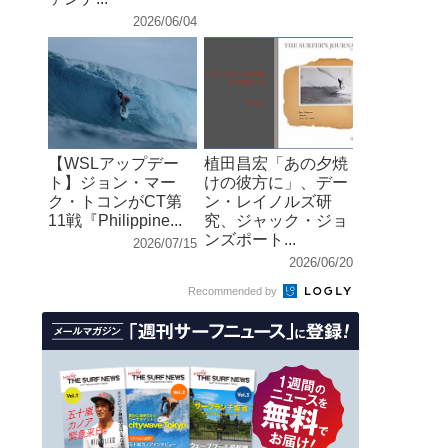
2026/06/04
【WSLアップデー
植田昌宏「あの夕焼
ト】ジョン・マー
けの彼方に」、デー
ク・トコンがCT第
ン・レイノルズ研
11戦『Philippine...
究、ジャック・ジョ
ンズポート...
2026/07/15
2026/06/20
Recommended by